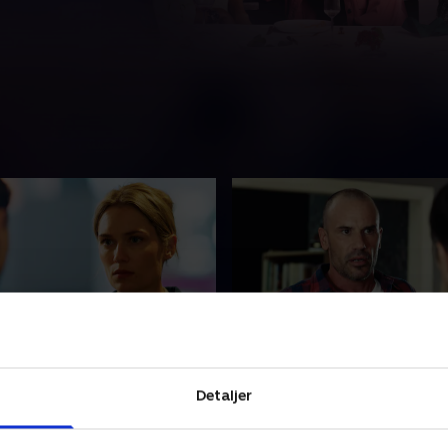
de 2
3. Episode 3
liver fundet død på Rubens
Ingrid er blevet mistænkso
Detaljer
se, er det den nye betjent,
Tomas, og Nova beroliger 
efterforsker.
efter at have modtaget trusl