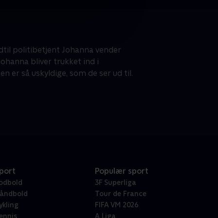
dtil politibetjent Johanna vender
 Johanna bliver trukket ind i
 er så uskyldige, som de ser ud til.
port
Populær sport
odbold
3F Superliga
åndbold
Tour de France
ykling
FIFA VM 2026
ennis
A Liga