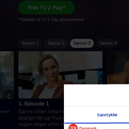
Prøv TV 2 Play*
*tilkøbes til TV 2 Play abonnement
Sæson 1
Sæson 2
Sæson 3
Sæson 4
1. Episode 1
2. Episo
mmen
Danne stiller Johanna et stort
Da Sofi b
Samtykke
spørgsmål, og Madelene tror, at
hotelværel
nogen følger efter hende.
Alex, der 