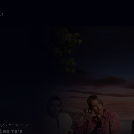
er
g by i Sverige
Læs mere