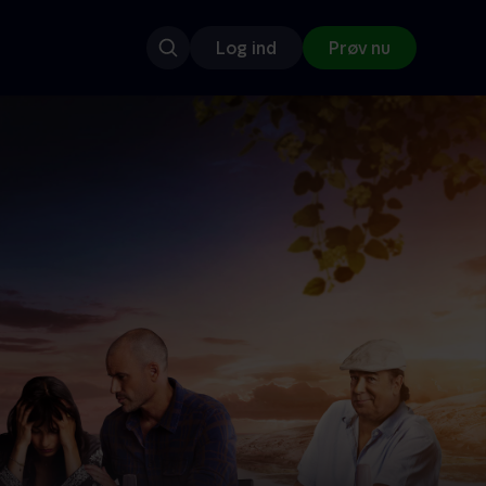
Log ind
Prøv nu