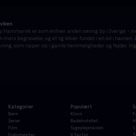
viken
 by Hammarvik er som enhver anden søvnig by i Sverige – in
in mors begravelse, og et lig bliver fundet i en bil i havnen.
kning, som ripper op i gamle hemmeligheder og fejder. Ingen
Kategorier
Populært
S
Børn
Klovn
F
Serier
Badehotellet
H
Film
Sygeplejeskolen
C
Dokumentar
X Factor
T