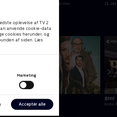
21. oktober 2025 • 42 min
21. ok
edste oplevelse af TV 2
e kan anvende cookie-data
ge cookies herunder, og
 bunden af siden. Læs
Marketing
he Au Pair
BMF
s
Acceptér alle
rimi & Spænding • 1 sæsoner
Krimi 