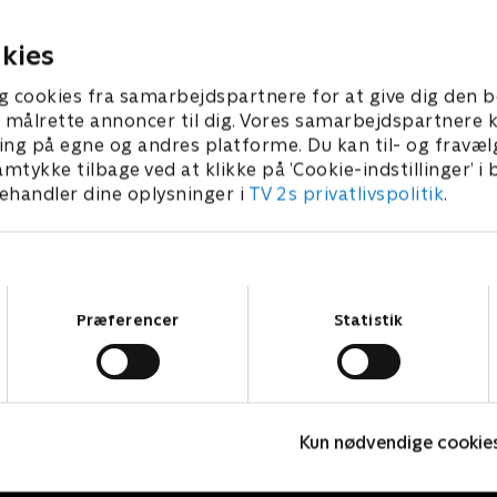
r 2025 • 42 min
21. oktober 2025 • 42 min
kies
g cookies fra samarbejdspartnere for at give dig den b
l at målrette annoncer til dig. Vores samarbejdspartner
ing på egne og andres platforme. Du kan til- og fravæl
amtykke tilbage ved at klikke på ’Cookie-indstillinger’ i
handler dine oplysninger i
TV 2s privatlivspolitik
.
Samtykkevalg
Præferencer
Statistik
Top Dog
T
Kun nødvendige cookie
Krimi & Spænding • 1 sæsoner
K