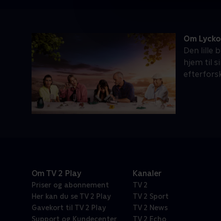
Om Lycko
Den lille
hjem til s
efterfors
Om TV 2 Play
Kanaler
Priser og abonnement
TV 2
Her kan du se TV 2 Play
TV 2 Sport
Gavekort til TV 2 Play
TV 2 News
Support og Kundecenter
TV 2 Echo