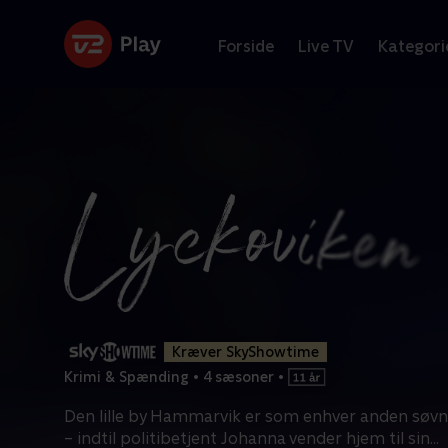
Forside
Live TV
Kategori
Kræver SkyShowtime
Krimi & Spænding
•
4 sæsoner
•
Den lille by Hammarvik er som enhver anden søvni
– indtil politibetjent Johanna vender hjem til sin
...