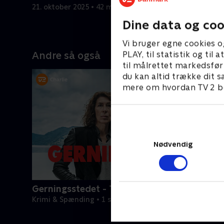
21. oktober 2025 • 42 min
21. oktobe
Dine data og coo
Vi bruger egne cookies o
PLAY, til statistik og ti
Andre så også
til målrettet markedsfør
du kan altid trække dit s
mere om hvordan TV 2 be
Nødvendig
Gerningsstedet - Tatort
Krimi & Spænding • 1 sæsoner