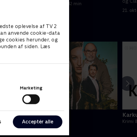
og Cla
21. oktober 2025 • 42 min
21. ok
edste oplevelse af TV 2
e kan anvende cookie-data
ge cookies herunder, og
 bunden af siden. Læs
Marketing
he Au Pair
Karku
s
Acceptér alle
rimi & Spænding • 1 sæsoner
Krimi 