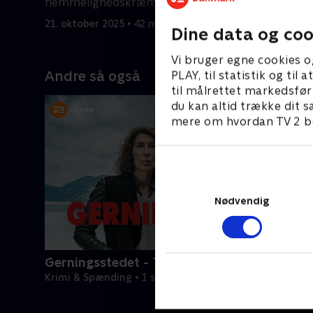
.
hemmelighedskræmmeri.
afslører s
21. oktober 2025 • 42 min
21. oktobe
Dine data og coo
Vi bruger egne cookies o
Andre så også
PLAY, til statistik og ti
til målrettet markedsfør
du kan altid trække dit s
mere om hvordan TV 2 be
Nødvendig
Gerningsstedet - Tatort
Krimi & Spænding • 1 sæsoner