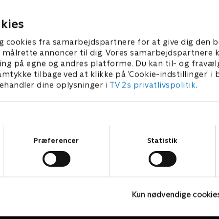
ine følelser for Leyla.
Tomas' lig.
r 2025 • 43 min
21. oktober 2025 • 42 min
kies
g cookies fra samarbejdspartnere for at give dig den b
l at målrette annoncer til dig. Vores samarbejdspartner
ing på egne og andres platforme. Du kan til- og fravæl
amtykke tilbage ved at klikke på ’Cookie-indstillinger’ i
handler dine oplysninger i
TV 2s privatlivspolitik
.
Samtykkevalg
Præferencer
Statistik
Top Dog
T
Kun nødvendige cookie
Krimi & Spænding • 1 sæsoner
K