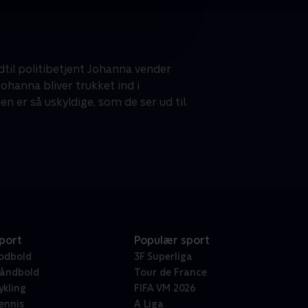
dtil politibetjent Johanna vender
 Johanna bliver trukket ind i
 er så uskyldige, som de ser ud til.
port
Populær sport
odbold
3F Superliga
åndbold
Tour de France
ykling
FIFA VM 2026
ennis
A Liga