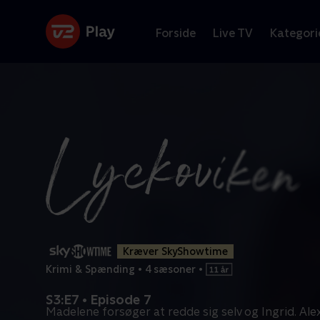
Forside
Live TV
Kategori
Kræver SkyShowtime
Krimi & Spænding
•
4 sæsoner
•
S3:E7 • Episode 7
Madelene forsøger at redde sig selv og Ingrid. Ale