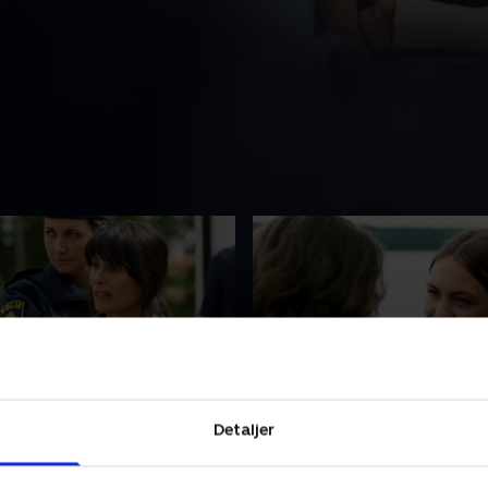
de 8
1. Episode 1
Detaljer
brejder Madelene for
Alex flytter ind hos Pernilla
ådvildhed, og Vanesse
beder Danne om hjælp til at