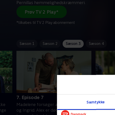
Pernillas hemmelighedskræmmeri.
Prøv TV 2 Play*
*tilkøbes til TV 2 Play abonnement
Sæson 1
Sæson 2
Sæson 3
Sæson 4
7. Episode 7
8. Episo
Samtykke
kke
Madelene forsøger at redde sig selv
Tomas be
ange
og Ingrid. Alex er dødtræt af Pernillas
Ingrids r