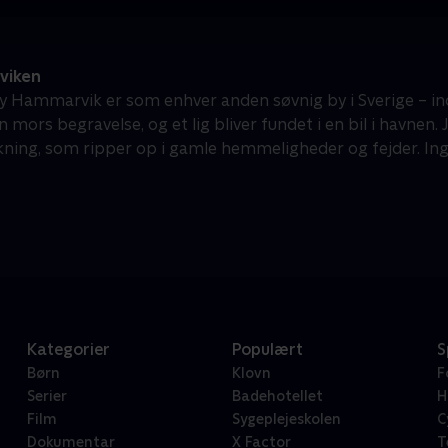
viken
 by Hammarvik er som enhver anden søvnig by i Sverige – in
in mors begravelse, og et lig bliver fundet i en bil i havnen.
kning, som ripper op i gamle hemmeligheder og fejder. Ingen
Kategorier
Populært
S
Børn
Klovn
F
Serier
Badehotellet
H
Film
Sygeplejeskolen
C
Dokumentar
X Factor
T