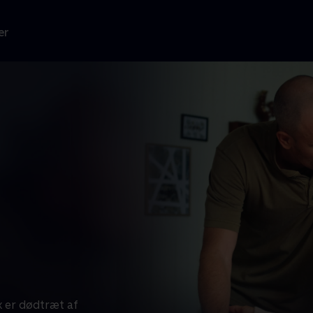
er
x er dødtræt af