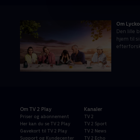
Om Lycko
Den lille
hjem til s
efterfors
Om TV 2 Play
Kanaler
Priser og abonnement
TV 2
Her kan du se TV 2 Play
TV 2 Sport
Gavekort til TV 2 Play
TV 2 News
Support og Kundecenter
TV 2 Echo