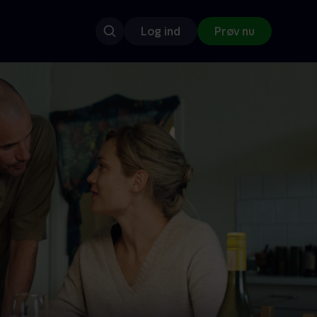
Log ind
Prøv nu