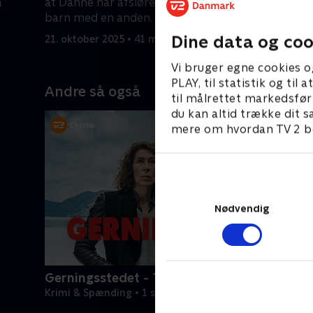
a
at Danne har afsløret, at han venter
forsvunde
barn med en anden.
21. oktobe
Dine data og coo
21. oktober 2025 • 41 min
Vi bruger egne cookies o
PLAY, til statistik og ti
Andre så også
til målrettet markedsfør
du kan altid trække dit s
mere om hvordan TV 2 be
Nødvendig
Gerningsstedet - Tatort
Krimi & Spænding • 1 sæsoner