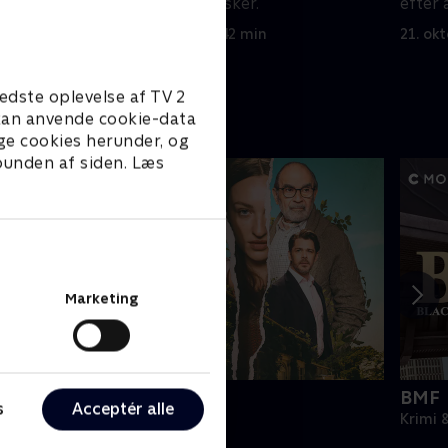
Alex, der efterforsker.
efter 
21. oktober 2025 • 42 min
21. ok
edste oplevelse af TV 2
e kan anvende cookie-data
ge cookies herunder, og
 bunden af siden. Læs
Marketing
he Au Pair
BMF
s
Acceptér alle
rimi & Spænding • 1 sæsoner
Krimi 