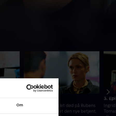
2. Episode 2
3. Ep
Om
rt
Da Sofi bliver fundet død på Rubens
Ingri
, at
hotelværelse, er det den nye betjent,
Tomas