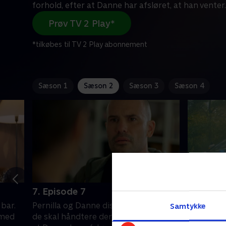
forhold, efter at Danne har afsløret, at han venter
.
Prøv TV 2 Play*
*tilkøbes til TV 2 Play abonnement
Sæson 1
Sæson 2
Sæson 3
Sæson 4
7. Episode 7
8. Episo
bar.
Pernilla og Danne diskuterer, hvordan
Johanna o
Samtykke
 med
de skal håndtere deres forhold, efter
efter Step