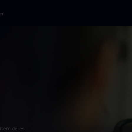
er
dtere deres