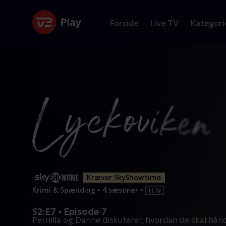
Forside
Live TV
Kategori
Kræver SkyShowtime
Krimi & Spænding
•
4 sæsoner
•
S2:E7 • Episode 7
Pernilla og Danne diskuterer, hvordan de skal hån