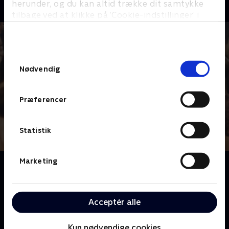
herunder, og du kan altid trække dit samtykke
tilbage ved at klikke på ’Cookie-indstillinger’ i
bunden af siden. Læs mere om hvordan TV 2
behandler dine oplysninger i
TV 2s privatlivspolitik
.
Samtykkevalg
Nødvendig
Præferencer
Statistik
Marketing
Om Lust
Efter at hendes forskningsundersøgelse tyder på, at
sex er godt for helbredet, stiller Anette og hendes tre
Acceptér alle
livslange venner spørgsmålstegn ved, hvordan de
bedre kan navigere deres sexliv omkring karriere,
børn, partnere og livets realiteter
Kun nødvendige cookies