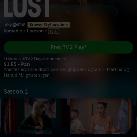
Kræver SkyShowtime
Komedie
•
1 sæson
•
Prøv TV 2 Play*
*tilkøbes til TV 2 Play abonnement
S1:E5 • Pan
Anettes erotiske drøm påvirker gruppens dynamik. Martina og
Harald får gnisten igen
Sæson 1