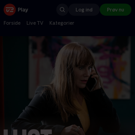
Log ind
Prøv nu
Forside
Live TV
Kategorier