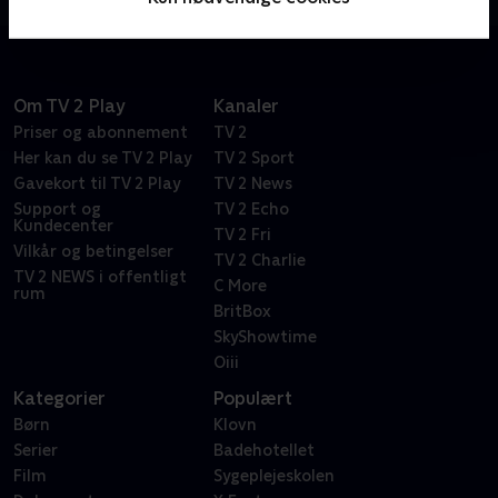
Om TV 2 Play
Kanaler
Priser og abonnement
TV 2
Her kan du se TV 2 Play
TV 2 Sport
Gavekort til TV 2 Play
TV 2 News
Support og
TV 2 Echo
Kundecenter
TV 2 Fri
Vilkår og betingelser
TV 2 Charlie
TV 2 NEWS i offentligt
C More
rum
BritBox
SkyShowtime
Oiii
Kategorier
Populært
Børn
Klovn
Serier
Badehotellet
Film
Sygeplejeskolen