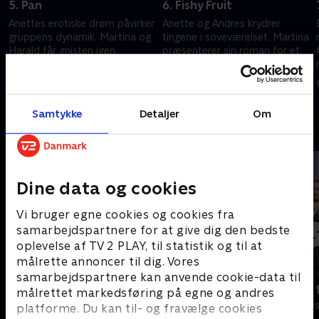
5. Pan
6. Fishy Fruit
Anettes erotiske drøm påvirker
Anette og Andres krydrer
gruppens dynamik. Martina og
tingene i soveværelset. Martina
Harald får gnisten igen
præsenterer sin roman for et
forlag
26. maj 2023 • 29 min
2. juni 2023 • 30 min
Samtykke
Detaljer
Om
Andre så også
Dine data og cookies
Vi bruger egne cookies og cookies fra
samarbejdspartnere for at give dig den bedste
oplevelse af TV 2 PLAY, til statistik og til at
målrette annoncer til dig. Vores
samarbejdspartnere kan anvende cookie-data til
Robssons (dansk tale)
Bert (dansk 
målrettet markedsføring på egne og andres
Komedie • 1 sæsoner
Komedie • 1 sæ
platforme. Du kan til- og fravælge cookies