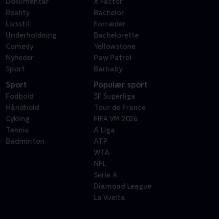
Dokumentar
X Factor
Reality
Bachelor
Livsstil
Forræder
Underholdning
Bachelorette
Comedy
Yellowstone
Nyheder
Paw Patrol
Sport
Barnaby
Sport
Populær sport
Fodbold
3F Superliga
Håndbold
Tour de France
Cykling
FIFA VM 2026
Tennis
A Liga
Badminton
ATP
WTA
NFL
Serie A
Diamond League
La Vuelta