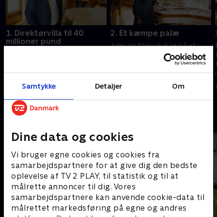
1. Direktørvilla til 40
2. Et kæmpe palæ
millioner pund
John og Mary skal se på et
London-mæglerne fra
kæmpe palæ på en 16 hektar
Sotheby's har sat tidligere
stor grund for en
Liverpool-fodbolddirektør
millionærkunde, og Leena og
Peter Moores villa til salg for
Shereen kigger på to
Samtykke
Detaljer
Om
6. juli 2022 • 46 min
40 millioner pund.
'instagram-egnede' lejligheder.
6. juli 2022 • 46 min
Andre så også
Dine data og cookies
Vi bruger egne cookies og cookies fra
samarbejdspartnere for at give dig den bedste
oplevelse af TV 2 PLAY, til statistik og til at
målrette annoncer til dig. Vores
samarbejdspartnere kan anvende cookie-data til
målrettet markedsføring på egne og andres