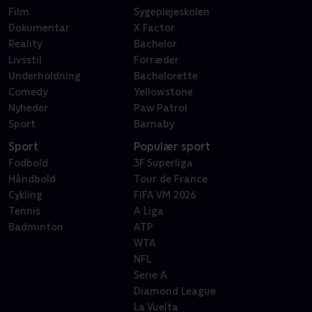
Film
Sygeplejeskolen
Dokumentar
X Factor
Reality
Bachelor
Livsstil
Forræder
Underholdning
Bachelorette
Comedy
Yellowstone
Nyheder
Paw Patrol
Sport
Barnaby
Sport
Populær sport
Fodbold
3F Superliga
Håndbold
Tour de France
Cykling
FIFA VM 2026
Tennis
A Liga
Badminton
ATP
WTA
NFL
Serie A
Diamond League
La Vuelta