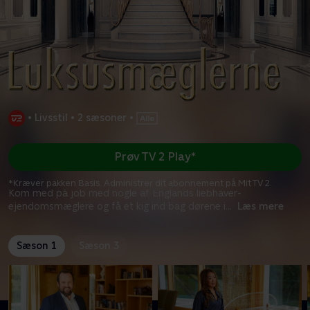
•
Livsstil
•
2 sæsoner
•
Prøv TV 2 Play*
*Kræver pakken Basis. Administrer dit abonnement på Mit TV 2.
Kom med på job med nogle af Englands liebhaver-
ejendomsmæglere og få et kig ind bag dørene i
...
Læs mere
Sæson 1
Sæson 3