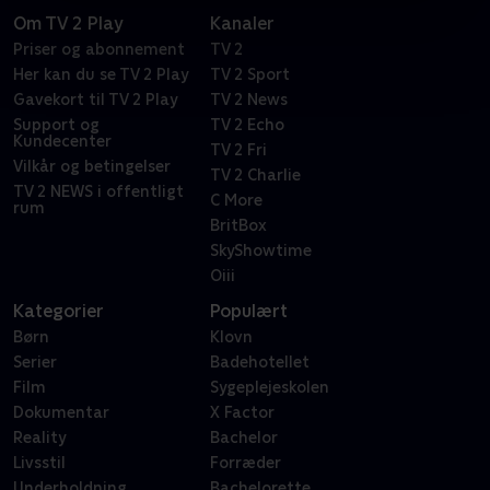
Om TV 2 Play
Kanaler
Priser og abonnement
TV 2
Her kan du se TV 2 Play
TV 2 Sport
Gavekort til TV 2 Play
TV 2 News
Support og
TV 2 Echo
Kundecenter
TV 2 Fri
Vilkår og betingelser
TV 2 Charlie
TV 2 NEWS i offentligt
C More
rum
BritBox
SkyShowtime
Oiii
Kategorier
Populært
Børn
Klovn
Serier
Badehotellet
Film
Sygeplejeskolen
Dokumentar
X Factor
Reality
Bachelor
Livsstil
Forræder
Underholdning
Bachelorette