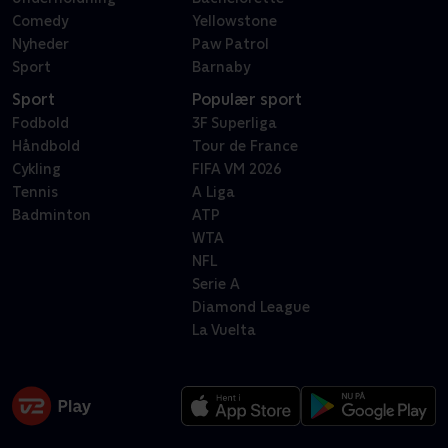
Comedy
Yellowstone
Nyheder
Paw Patrol
Sport
Barnaby
Sport
Populær sport
Fodbold
3F Superliga
Håndbold
Tour de France
Cykling
FIFA VM 2026
Tennis
A Liga
Badminton
ATP
WTA
NFL
Serie A
Diamond League
La Vuelta