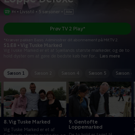
•
Livsstil
•
5 sæsoner
•
Prøv TV 2 Play*
*Kræver pakken Basis. Administrer dit abonnement på Mit TV 2.
S1:E8 • Vig Tuske Marked
Vig Tuske Marked er et af Sjællands største markeder, og de to
hold dyster om at gøre de bedste køb her for
...
Læs mere
Sæson 1
Sæson 2
Sæson 4
Sæson 5
Sæson 6
8. Vig Tuske Marked
9. Gentofte
Loppemarked
Vig Tuske Marked er et af
De to hold er taget til