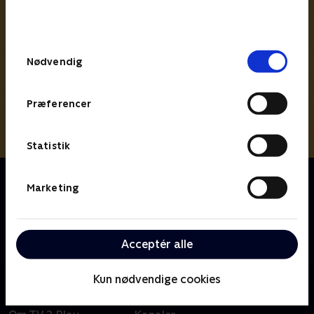
bunden af siden. Læs mere om hvordan TV 2
behandler dine oplysninger i
TV 2s privatlivspolitik
.
Samtykkevalg
Nødvendig
Præferencer
Statistik
Om Loppe Deluxe
Marketing
Jagten på de bedste fund er i gang, og reglerne er
enkle: Et loppemarked, to hold med hver 4000 kr.
Hvem finder de ting, der kan sælges med størst
Acceptér alle
fortjeneste?
Kun nødvendige cookies