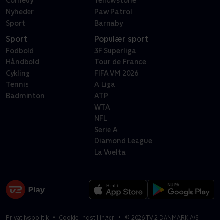
Comedy
Yellowstone
Nyheder
Paw Patrol
Sport
Barnaby
Sport
Populær sport
Fodbold
3F Superliga
Håndbold
Tour de France
Cykling
FIFA VM 2026
Tennis
A Liga
Badminton
ATP
WTA
NFL
Serie A
Diamond League
La Vuelta
Privatlivspolitik
Cookie-indstillinger
©
2026
TV 2 DANMARK A/S