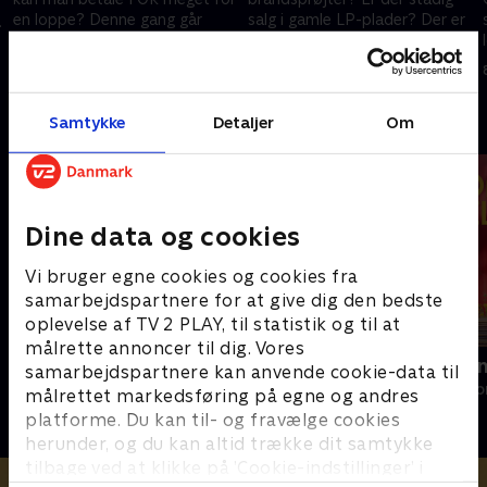
en loppe? Denne gang går
salg i gamle LP-plader? Der er
loppejagten ind på Lillebælt
kamp til stregen, når de to
Markedet i Middelfart.
rutinerede hold dyster om at
4. august 2015 • 26 min
11. august 2015 • 26 min
finde de bedste loppefund.
Andre så også
Samtykke
Detaljer
Om
Dine data og cookies
Vi bruger egne cookies og cookies fra
samarbejdspartnere for at give dig den bedste
oplevelse af TV 2 PLAY, til statistik og til at
målrette annoncer til dig. Vores
Hvem byder bedst?
Linde på La
samarbejdspartnere kan anvende cookie-data til
Livsstil • 6 sæsoner
Livsstil • 5 sæs
målrettet markedsføring på egne og andres
platforme. Du kan til- og fravælge cookies
herunder, og du kan altid trække dit samtykke
tilbage ved at klikke på ’Cookie-indstillinger’ i