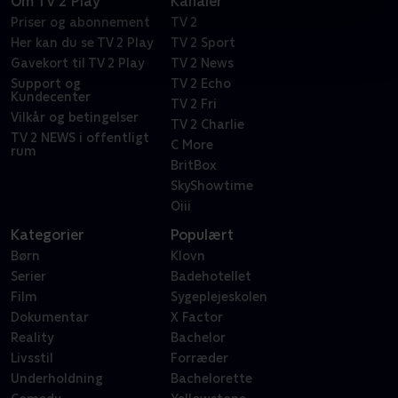
Om TV 2 Play
Kanaler
Priser og abonnement
TV 2
Her kan du se TV 2 Play
TV 2 Sport
Gavekort til TV 2 Play
TV 2 News
Support og
TV 2 Echo
Kundecenter
TV 2 Fri
Vilkår og betingelser
TV 2 Charlie
TV 2 NEWS i offentligt
C More
rum
BritBox
SkyShowtime
Oiii
Kategorier
Populært
Børn
Klovn
Serier
Badehotellet
Film
Sygeplejeskolen
Dokumentar
X Factor
Reality
Bachelor
Livsstil
Forræder
Underholdning
Bachelorette