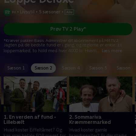
•
Livsstil
•
5 sæsoner
•
Prøv TV 2 Play*
*Kræver pakken Basis. Administrer dit abonnement på Mit TV 2.
Jagten på de bedste fund er i gang, og reglerne er enkle: Et
loppemarked, to hold med hver 4000 kr. Hvem
...
Læs mere
Sæson 1
Sæson 2
Sæson 4
Sæson 5
Sæson 6
1. En verden af fund -
2. Sommariva
Lillebælt
Kræmmermarked
Hvad koster Eiffeltårnet? Og
Hvad koster gamle
kan man betale FOR meget for
brandsprøjter? Er der stadig