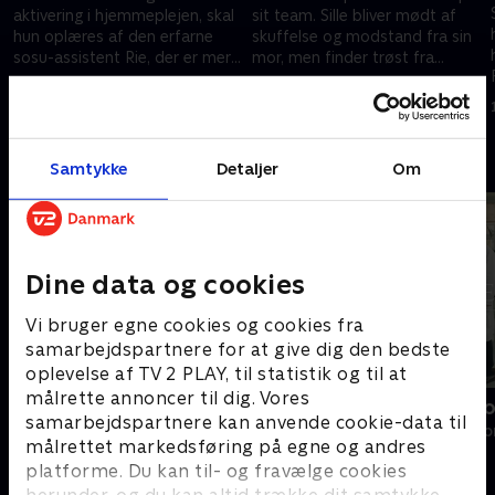
aktivering i hjemmeplejen, skal
sit team. Sille bliver mødt af
hun oplæres af den erfarne
skuffelse og modstand fra sin
sosu-assistent Rie, der er mere
mor, men finder trøst fra
optaget af sin egen, mulige
uventet kant. Imens står Rie i
4. maj 2025 • 37 min
11. maj 2025 • 41 min
forfremmelse.
et dilemma.
Andre så også
Samtykke
Detaljer
Om
Dine data og cookies
Vi bruger egne cookies og cookies fra
samarbejdspartnere for at give dig den bedste
oplevelse af TV 2 PLAY, til statistik og til at
målrette annoncer til dig. Vores
Dag & nat
Sygeplejesko
samarbejdspartnere kan anvende cookie-data til
Drama • 2 sæsoner
Drama • 7 sæso
målrettet markedsføring på egne og andres
platforme. Du kan til- og fravælge cookies
herunder, og du kan altid trække dit samtykke