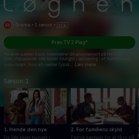
•
Drama
•
1 sæson
•
Prøv TV 2 Play*
*Kræver pakken Basis. Administrer dit abonnement på Mit TV 2.
Den utilpassede Sille bliver tvunget i aktivering i et kommunalt
sosu-team, hvor en række fysisk
...
Læs mere
Sæson 1
1. Hende den nye
2. For familiens skyld
Da Sille bliver tvunget i
Patrick kæmper for at få ro på