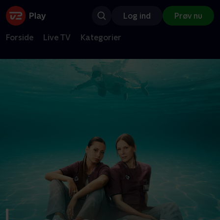
Log ind
Prøv nu
Forside
Live TV
Kategorier