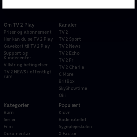
Om TV 2 Play
Kanaler
Priser og abonnement
TV 2
Her kan du se TV 2 Play
TV 2 Sport
Gavekort til TV 2 Play
TV 2 News
Support og
TV 2 Echo
Kundecenter
TV 2 Fri
Vilkår og betingelser
TV 2 Charlie
TV 2 NEWS i offentligt
C More
rum
BritBox
SkyShowtime
Oiii
Kategorier
Populært
Børn
Klovn
Serier
Badehotellet
Film
Sygeplejeskolen
Dokumentar
X Factor