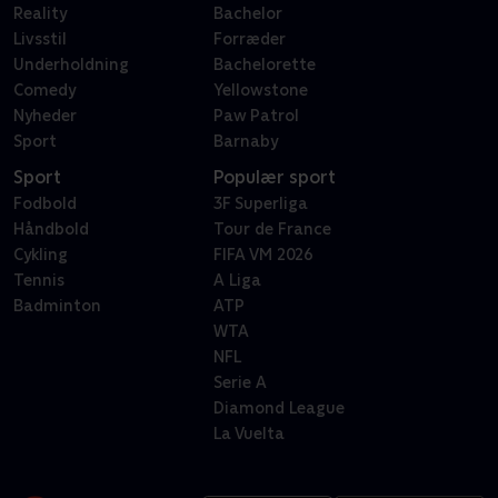
Reality
Bachelor
Livsstil
Forræder
Underholdning
Bachelorette
Comedy
Yellowstone
Nyheder
Paw Patrol
Sport
Barnaby
Sport
Populær sport
Fodbold
3F Superliga
Håndbold
Tour de France
Cykling
FIFA VM 2026
Tennis
A Liga
Badminton
ATP
WTA
NFL
Serie A
Diamond League
La Vuelta