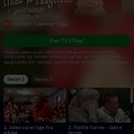
•
Livsstil
•
2 sæsoner
•
Prøv TV 2 Play*
*Kræver pakken Basis. Administrer dit abonnement på Mit TV 2.
Sofie Linde og familien elsker jul, og har lige siden de første
gang trådte ind i Vennely, drømt om at fejre alt fra
...
Læs mere
Sæson 1
Sæson 2
1. Julen varer lige fra
2. Flotte farver - labre
påske
larver