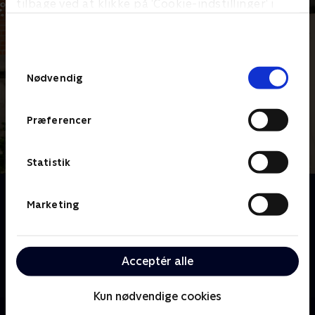
tilbage ved at klikke på ’Cookie-indstillinger’ i
bunden af siden. Læs mere om hvordan TV 2
behandler dine oplysninger i
TV 2s privatlivspolitik
.
Samtykkevalg
Nødvendig
Præferencer
Statistik
Om Linde på Langeland - i julehumør
Marketing
Sofie Linde og familien elsker jul, og har lige siden de
første gang trådte ind i Vennely, drømt om at fejre
alt fra sommerfester til julefrokoster på Langeland.
Acceptér alle
Nu er de igen tilbage og kan passende se, hvad et
drys jul kan gøre ved det magiske hus.
Kun nødvendige cookies