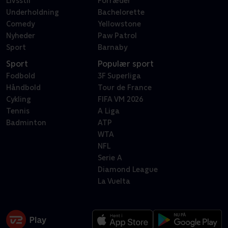
Livsstil
Forræder
Underholdning
Bachelorette
Comedy
Yellowstone
Nyheder
Paw Patrol
Sport
Barnaby
Sport
Populær sport
Fodbold
3F Superliga
Håndbold
Tour de France
Cykling
FIFA VM 2026
Tennis
A Liga
Badminton
ATP
WTA
NFL
Serie A
Diamond League
La Vuelta