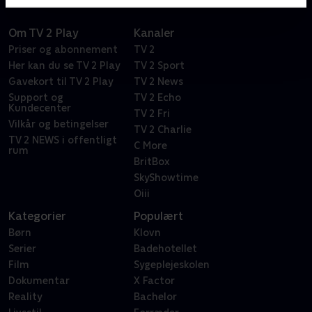
Om TV 2 Play
Kanaler
Priser og abonnement
TV 2
Her kan du se TV 2 Play
TV 2 Sport
Gavekort til TV 2 Play
TV 2 News
Support og
TV 2 Echo
Kundecenter
TV 2 Fri
Vilkår og betingelser
TV 2 Charlie
TV 2 NEWS i offentligt
C More
rum
BritBox
SkyShowtime
Oiii
Kategorier
Populært
Børn
Klovn
Serier
Badehotellet
Film
Sygeplejeskolen
Dokumentar
X Factor
Reality
Bachelor