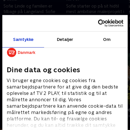
Sofie Linde og familien er
Sofie starter op på sit hidtil
tilbage på Langeland. Sofie
mest ambitiøse malerprojekt i
elsker julen, så kan den snildt
gangen på 1. sal, som skal være
fortsætte i foråret, for på
i samme farver som Palads
Langeland varer julen helt fra
biografen i København.
29. november 2023 • 40 min
6. december 2023 • 39 min
påske.
Samtykke
Detaljer
Om
Andre så også
Dine data og cookies
Vi bruger egne cookies og cookies fra
samarbejdspartnere for at give dig den bedste
oplevelse af TV 2 PLAY, til statistik og til at
målrette annoncer til dig. Vores
samarbejdspartnere kan anvende cookie-data til
Linde på Langeland
Beier på alp
målrettet markedsføring på egne og andres
Livsstil • 5 sæsoner
Livsstil • 3 sæs
platforme. Du kan til- og fravælge cookies
herunder, og du kan altid trække dit samtykke