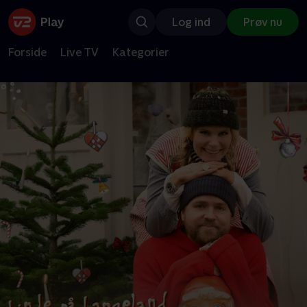
Log ind
Prøv nu
Forside
Live TV
Kategorier