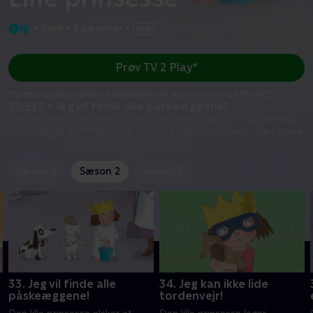
•
Børn
•
3 sæsoner
•
Prøv TV 2 Play*
*Kræver pakken Basis. Administrer dit abonnement på Mit TV 2.
S2:E33 • Jeg vil finde alle påskeæggene!
Den lille prinsesse elsker at være på skattejagt efter påskeæg,
som kongen gemmer rundt omkring i slottets have.
...
Læs mere
Sæson 1
Sæson 2
Sæson 3
33. Jeg vil finde alle
34. Jeg kan ikke lide
påskeæggene!
tordenvejr!