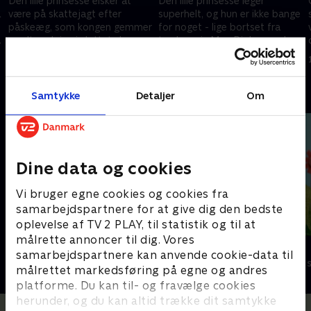
Den lille prinsesse elsker at
Den lille prinsesse leger
å
være på skattejagt efter
superhelt, og hun er ikke bange
påskeæg, som kongen gemmer
for noget - lige bortset fra
rundt omkring i slottets have.
tordenvejr. Men Pjok er endnu
Denne gang har hun oven i
mere bange!
1. november 2016 • 11 min
1. november 2016 • 11 min
købet et skattekort!
Andre så også
Samtykke
Detaljer
Om
Dine data og cookies
Vi bruger egne cookies og cookies fra
samarbejdspartnere for at give dig den bedste
oplevelse af TV 2 PLAY, til statistik og til at
målrette annoncer til dig. Vores
Stor & Lille
Lillefinger
samarbejdspartnere kan anvende cookie-data til
Børneserier • 1 sæsoner
Børneserier • 1
målrettet markedsføring på egne og andres
platforme. Du kan til- og fravælge cookies
herunder, og du kan altid trække dit samtykke