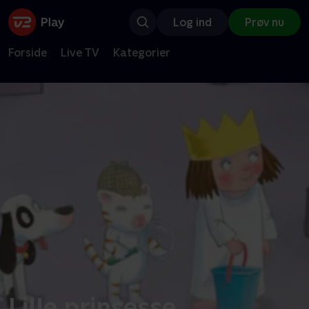
Log ind
Prøv nu
Forside
Live TV
Kategorier
Lille prinsesse