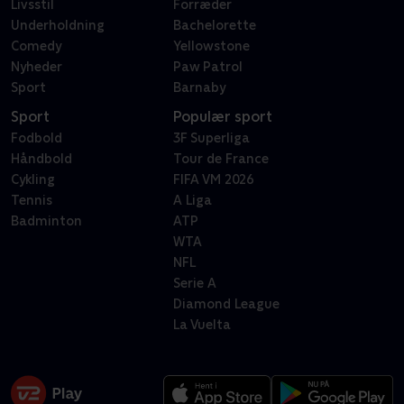
Livsstil
Forræder
Underholdning
Bachelorette
Comedy
Yellowstone
Nyheder
Paw Patrol
Sport
Barnaby
Sport
Populær sport
Fodbold
3F Superliga
Håndbold
Tour de France
Cykling
FIFA VM 2026
Tennis
A Liga
Badminton
ATP
WTA
NFL
Serie A
Diamond League
La Vuelta