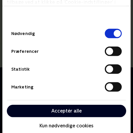
tilbage ved at klikke på ’Cookie-indstillinger’ i
bunden af siden. Læs mere om hvordan TV 2
behandler dine oplysninger i
TV 2s privatlivspolitik
.
Samtykkevalg
Nødvendig
Præferencer
Statistik
Om Lille prinsesse
Den lille prinsesse bor på slottet sammen med sine
Marketing
forældre, kongen og dronningen. Prinsessen har
både sølvske i munden og ben i næsen, og hendes
enorme nysgerrighed fører næsten altid ballade med
Acceptér alle
sig. Hun bliver umulig, når hun ikke får sin vilje, men
hvem kan stå for det søde prinsessesmil?
Kun nødvendige cookies