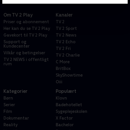
Om TV 2 Play
Kanaler
Priser og abonnement
TV 2
Her kan du se TV 2 Play
TV 2 Sport
Gavekort til TV 2 Play
TV 2 News
Support og
TV 2 Echo
Kundecenter
TV 2 Fri
Vilkår og betingelser
TV 2 Charlie
TV 2 NEWS i offentligt
C More
rum
BritBox
SkyShowtime
Oiii
Kategorier
Populært
Børn
Klovn
Serier
Badehotellet
Film
Sygeplejeskolen
Dokumentar
X Factor
Reality
Bachelor