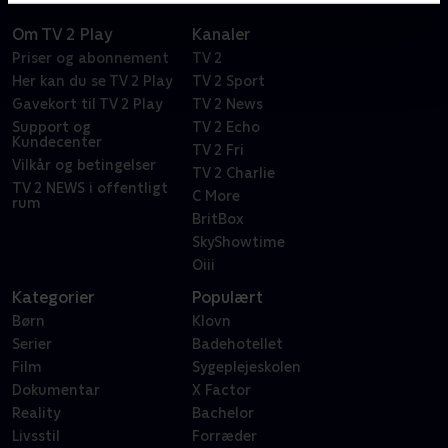
Om TV 2 Play
Kanaler
Priser og abonnement
TV 2
Her kan du se TV 2 Play
TV 2 Sport
Gavekort til TV 2 Play
TV 2 News
Support og
TV 2 Echo
Kundecenter
TV 2 Fri
Vilkår og betingelser
TV 2 Charlie
TV 2 NEWS i offentligt
C More
rum
BritBox
SkyShowtime
Oiii
Kategorier
Populært
Børn
Klovn
Serier
Badehotellet
Film
Sygeplejeskolen
Dokumentar
X Factor
Reality
Bachelor
Livsstil
Forræder