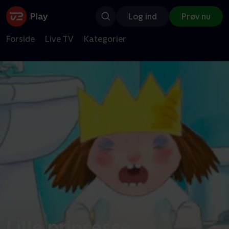
Log ind
Prøv nu
Forside
Live TV
Kategorier
Lille prinsesse