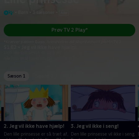
•
Børn
•
3 sæsoner
•
Prøv TV 2 Play*
*Kræver pakken Basis. Administrer dit abonnement på Mit TV 2.
S1:E2 • Jeg vil ikke have hjælp!
Den lille prinsesse er så træt af, at hun får hjælp til alting. Både
når hun skal have tøj på, og når hun skal pudse
...
Læs mere
Sæson 1
Sæson 2
Sæson 3
2. Jeg vil ikke have hjælp!
3. Jeg vil ikke i seng!
Den lille prinsesse er så træt af,
Den lille prinsesse vil ikke i seng.