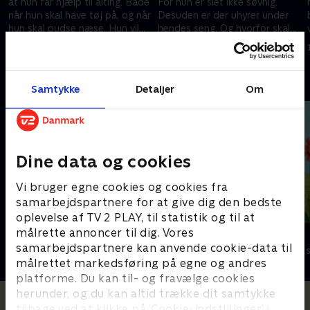
at hun får hjælp til alting. Både
For hun er slet ikke søvnig.
når hun skal have tøj på, og når
Desuden er der uhyrer under
hun skal pudse næse. Hun vil
hendes seng. Og hvorfor skal
hellere gøre alt selv!
hun også sove alene?
1. juli 2016 • 11 min
1. juli 2016 • 11 min
Andre så også
Samtykke
Detaljer
Om
Dine data og cookies
Vi bruger egne cookies og cookies fra
samarbejdspartnere for at give dig den bedste
oplevelse af TV 2 PLAY, til statistik og til at
målrette annoncer til dig. Vores
Stor & Lille
Lillefinger
samarbejdspartnere kan anvende cookie-data til
Børneserier • 1 sæsoner
Børneserier • 1
målrettet markedsføring på egne og andres
platforme. Du kan til- og fravælge cookies
herunder, og du kan altid trække dit samtykke
tilbage ved at klikke på ’Cookie-indstillinger’ i