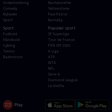
Underholdning
Bachelorette
Comedy
Yellowstone
Nyheder
Paw Patrol
Sport
Barnaby
Sport
Populær sport
Fodbold
3F Superliga
Håndbold
Tour de France
Cykling
FIFA VM 2026
Tennis
A Liga
Badminton
ATP
WTA
NFL
Serie A
Diamond League
La Vuelta