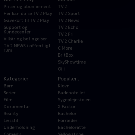
Priser og abonnement
TV 2
Her kan du se TV 2 Play
TV 2 Sport
Gavekort til TV 2 Play
TV 2 News
Support og
TV 2 Echo
Kundecenter
TV 2 Fri
Vilkår og betingelser
TV 2 Charlie
TV 2 NEWS i offentligt
C More
rum
BritBox
SkyShowtime
Oiii
Kategorier
Populært
Børn
Klovn
Serier
Badehotellet
Film
Sygeplejeskolen
Dokumentar
X Factor
Reality
Bachelor
Livsstil
Forræder
Underholdning
Bachelorette
Comedy
Yellowstone