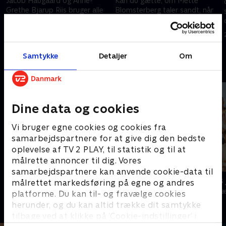
Jacob Haugaard og Anne-
Kan du gætte, om Mette
Grethe Bjarup Riis bruger alle
Blomsterberg taler sandt, når
deres talenter, når de forsøger
hun fortæller, at hun er
at binde hinanden historier på
afhængig af Redbull? Og er
ærmet i ejerskabet
Lasse Rimmers
24. september 2019 • 32 min
25. september 2019 • 34 min
yndlingslæsestof virkelig
Samtykke
Detaljer
Om
tegneserier?.
Andre så også
Dine data og cookies
Vi bruger egne cookies og cookies fra
samarbejdspartnere for at give dig den bedste
oplevelse af TV 2 PLAY, til statistik og til at
målrette annoncer til dig. Vores
samarbejdspartnere kan anvende cookie-data til
Jo færre jo bedre
24 stjerners 
målrettet markedsføring på egne og andres
TV-Shows • 9 sæsoner
TV-Shows • 1 s
platforme. Du kan til- og fravælge cookies
herunder, og du kan altid trække dit samtykke
tilbage ved at klikke på ’Cookie-indstillinger’ i