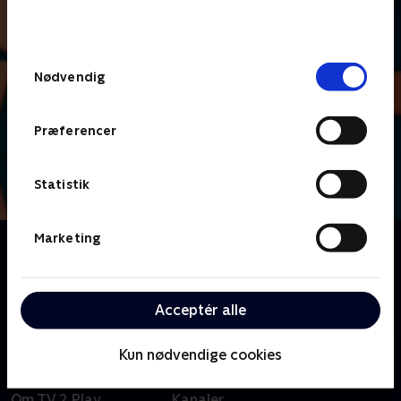
bunden af siden. Læs mere om hvordan TV 2
behandler dine oplysninger i
TV 2s privatlivspolitik
.
Samtykkevalg
Nødvendig
Præferencer
Statistik
Marketing
Om Lige i skabet
Nu skal der dystes i danskernes livsstil, vaner og
uvaner, når vi byder velkommen til livsstilsquizzen
'Lige i skabet'.
Acceptér alle
Kun nødvendige cookies
Om TV 2 Play
Kanaler