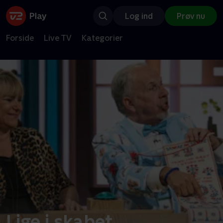
Log ind
Prøv nu
Forside
Live TV
Kategorier
Lige i skabet