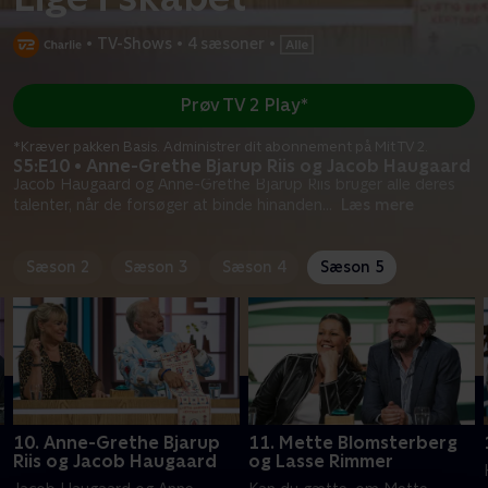
•
TV-Shows
•
4 sæsoner
•
Prøv TV 2 Play*
*Kræver pakken Basis. Administrer dit abonnement på Mit TV 2.
S5:E10 • Anne-Grethe Bjarup Riis og Jacob Haugaard
Jacob Haugaard og Anne-Grethe Bjarup Riis bruger alle deres
talenter, når de forsøger at binde hinanden
...
Læs mere
Sæson 2
Sæson 3
Sæson 4
Sæson 5
10. Anne-Grethe Bjarup
11. Mette Blomsterberg
Riis og Jacob Haugaard
og Lasse Rimmer