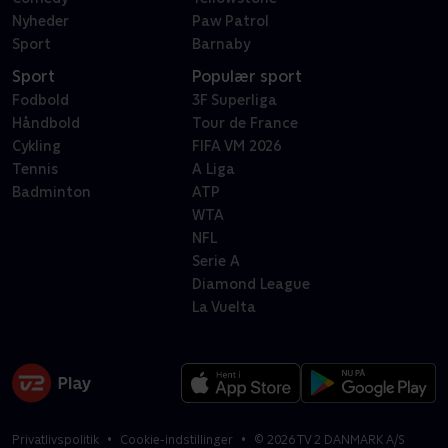
Nyheder
Paw Patrol
Sport
Barnaby
Sport
Populær sport
Fodbold
3F Superliga
Håndbold
Tour de France
Cykling
FIFA VM 2026
Tennis
A Liga
Badminton
ATP
WTA
NFL
Serie A
Diamond League
La Vuelta
Privatlivspolitik
Cookie-indstillinger
©
2026
TV 2 DANMARK A/S