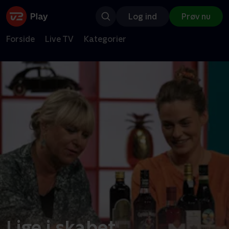
Log ind
Prøv nu
Forside
Live TV
Kategorier
Lige i skabet