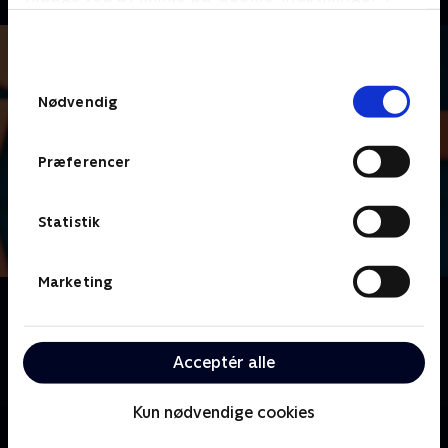
bunden af siden. Læs mere om hvordan TV 2
behandler dine oplysninger i
TV 2s privatlivspolitik
.
Samtykkevalg
Nødvendig
Præferencer
Statistik
Marketing
Om Lige i skabet
Nu skal der dystes i danskernes livsstil, vaner og
uvaner, når vi byder velkommen til livsstilsquizzen
Acceptér alle
'Lige i skabet'.
Kun nødvendige cookies