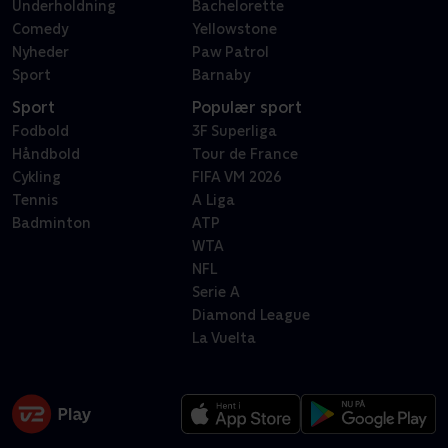
Underholdning
Bachelorette
Comedy
Yellowstone
Nyheder
Paw Patrol
Sport
Barnaby
Sport
Populær sport
Fodbold
3F Superliga
Håndbold
Tour de France
Cykling
FIFA VM 2026
Tennis
A Liga
Badminton
ATP
WTA
NFL
Serie A
Diamond League
La Vuelta