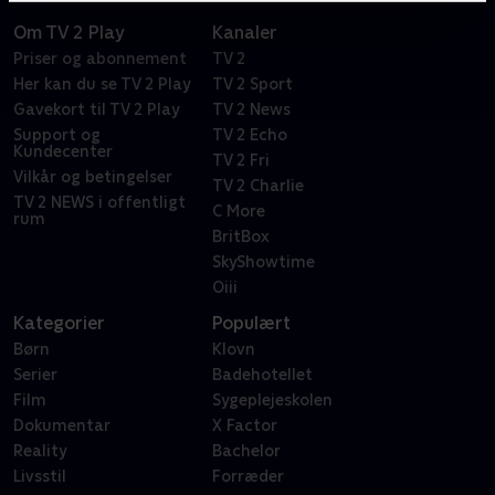
Om TV 2 Play
Kanaler
Priser og abonnement
TV 2
Her kan du se TV 2 Play
TV 2 Sport
Gavekort til TV 2 Play
TV 2 News
Support og
TV 2 Echo
Kundecenter
TV 2 Fri
Vilkår og betingelser
TV 2 Charlie
TV 2 NEWS i offentligt
C More
rum
BritBox
SkyShowtime
Oiii
Kategorier
Populært
Børn
Klovn
Serier
Badehotellet
Film
Sygeplejeskolen
Dokumentar
X Factor
Reality
Bachelor
Livsstil
Forræder