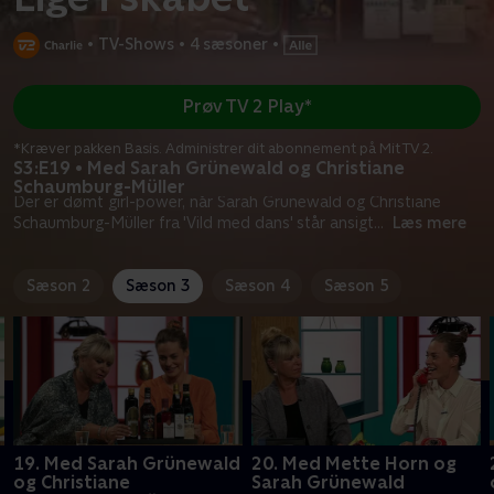
•
TV-Shows
•
4 sæsoner
•
Prøv TV 2 Play*
*Kræver pakken Basis. Administrer dit abonnement på Mit TV 2.
S3:E19 • Med Sarah Grünewald og Christiane
Schaumburg-Müller
Der er dømt girl-power, når Sarah Grünewald og Christiane
Schaumburg-Müller fra 'Vild med dans' står ansigt
...
Læs mere
Sæson 2
Sæson 3
Sæson 4
Sæson 5
19. Med Sarah Grünewald
20. Med Mette Horn og
og Christiane
Sarah Grünewald