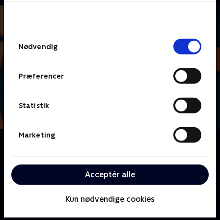
bunden af siden. Læs mere om hvordan TV 2
behandler dine oplysninger i
TV 2s privatlivspolitik
.
Samtykkevalg
Nødvendig
Præferencer
Statistik
Marketing
Om Lige i skabet
Nu skal der dystes i danskernes livsstil, vaner og
uvaner, når vi byder velkommen til livsstilsquizzen
Acceptér alle
'Lige i skabet'.
Kun nødvendige cookies