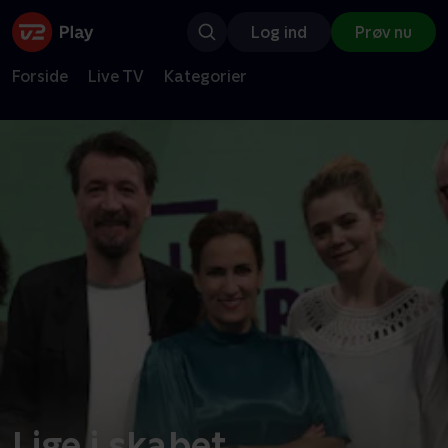
Log ind
Prøv nu
Forside
Live TV
Kategorier
Lige i skabet