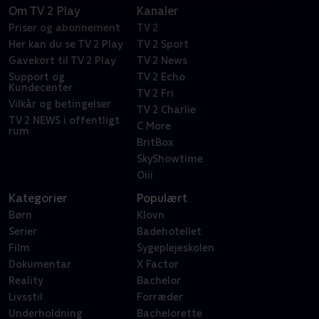
Om TV 2 Play
Kanaler
Priser og abonnement
TV 2
Her kan du se TV 2 Play
TV 2 Sport
Gavekort til TV 2 Play
TV 2 News
Support og
TV 2 Echo
Kundecenter
TV 2 Fri
Vilkår og betingelser
TV 2 Charlie
TV 2 NEWS i offentligt
C More
rum
BritBox
SkyShowtime
Oiii
Kategorier
Populært
Børn
Klovn
Serier
Badehotellet
Film
Sygeplejeskolen
Dokumentar
X Factor
Reality
Bachelor
Livsstil
Forræder
Underholdning
Bachelorette