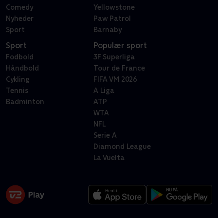
Comedy
Yellowstone
Nyheder
Paw Patrol
Sport
Barnaby
Sport
Populær sport
Fodbold
3F Superliga
Håndbold
Tour de France
Cykling
FIFA VM 2026
Tennis
A Liga
Badminton
ATP
WTA
NFL
Serie A
Diamond League
La Vuelta