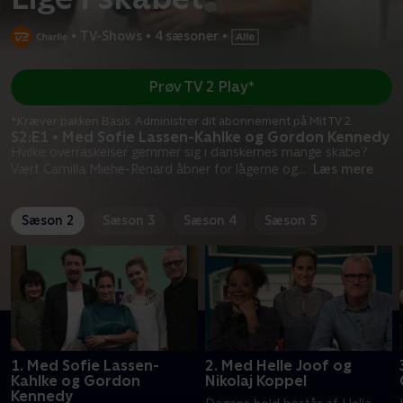
•
TV-Shows
•
4 sæsoner
•
Prøv TV 2 Play*
*Kræver pakken Basis. Administrer dit abonnement på Mit TV 2.
S2:E1 • Med Sofie Lassen-Kahlke og Gordon Kennedy
Hvilke overraskelser gemmer sig i danskernes mange skabe?
Vært Camilla Miehe-Renard åbner for lågerne og
...
Læs mere
Sæson 2
Sæson 3
Sæson 4
Sæson 5
1. Med Sofie Lassen-
2. Med Helle Joof og
Kahlke og Gordon
Nikolaj Koppel
Kennedy