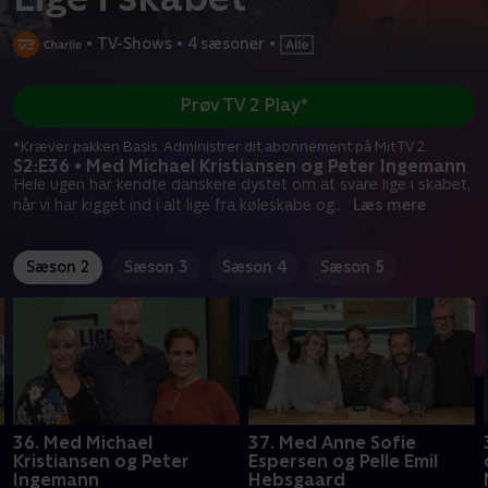
•
TV-Shows
•
4 sæsoner
•
Prøv TV 2 Play*
*Kræver pakken Basis. Administrer dit abonnement på Mit TV 2.
S2:E36 • Med Michael Kristiansen og Peter Ingemann
Hele ugen har kendte danskere dystet om at svare lige i skabet,
når vi har kigget ind i alt lige fra køleskabe og
...
Læs mere
Sæson 2
Sæson 3
Sæson 4
Sæson 5
36. Med Michael
37. Med Anne Sofie
Kristiansen og Peter
Espersen og Pelle Emil
Ingemann
Hebsgaard