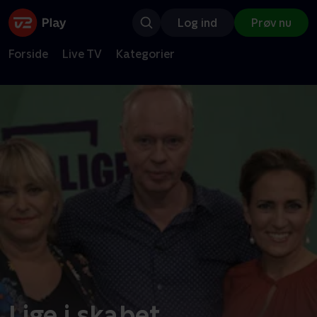
Log ind
Prøv nu
Forside
Live TV
Kategorier
Lige i skabet