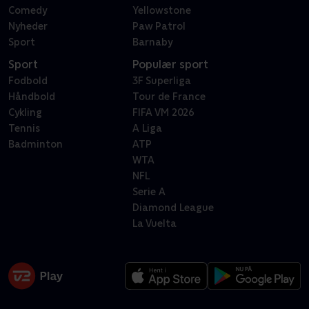
Comedy
Yellowstone
Nyheder
Paw Patrol
Sport
Barnaby
Sport
Populær sport
Fodbold
3F Superliga
Håndbold
Tour de France
Cykling
FIFA VM 2026
Tennis
A Liga
Badminton
ATP
WTA
NFL
Serie A
Diamond League
La Vuelta