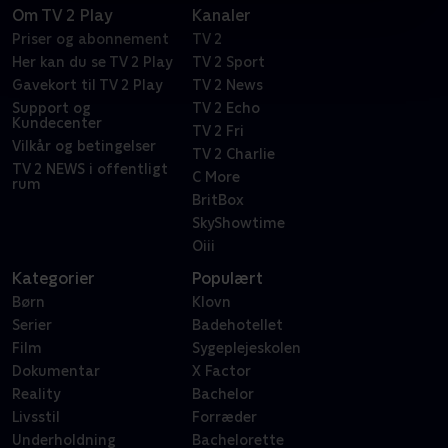
Om TV 2 Play
Kanaler
Priser og abonnement
TV 2
Her kan du se TV 2 Play
TV 2 Sport
Gavekort til TV 2 Play
TV 2 News
Support og
TV 2 Echo
Kundecenter
TV 2 Fri
Vilkår og betingelser
TV 2 Charlie
TV 2 NEWS i offentligt
C More
rum
BritBox
SkyShowtime
Oiii
Kategorier
Populært
Børn
Klovn
Serier
Badehotellet
Film
Sygeplejeskolen
Dokumentar
X Factor
Reality
Bachelor
Livsstil
Forræder
Underholdning
Bachelorette