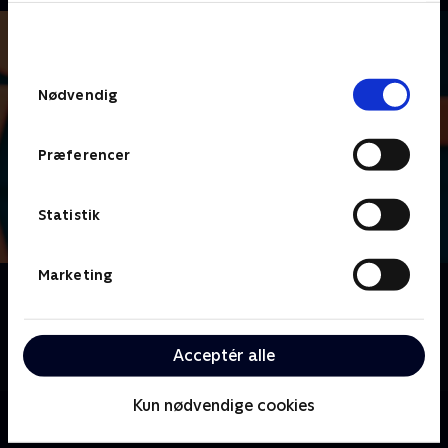
bunden af siden. Læs mere om hvordan TV 2
behandler dine oplysninger i
TV 2s privatlivspolitik
.
Samtykkevalg
Nødvendig
Præferencer
Statistik
Marketing
Om Lige i skabet
Nu skal der dystes i danskernes livsstil, vaner og
uvaner, når vi byder velkommen til livsstilsquizzen
Acceptér alle
'Lige i skabet'.
Kun nødvendige cookies