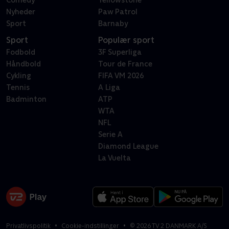
Comedy
Yellowstone
Nyheder
Paw Patrol
Sport
Barnaby
Sport
Populær sport
Fodbold
3F Superliga
Håndbold
Tour de France
Cykling
FIFA VM 2026
Tennis
A Liga
Badminton
ATP
WTA
NFL
Serie A
Diamond League
La Vuelta
Privatlivspolitik
Cookie-indstillinger
©
2026
TV 2 DANMARK A/S