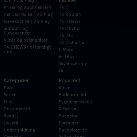
Om TV 2 Play
Kanaler
Priser og abonnement
TV 2
Her kan du se TV 2 Play
TV 2 Sport
Gavekort til TV 2 Play
TV 2 News
Support og
TV 2 Echo
Kundecenter
TV 2 Fri
Vilkår og betingelser
TV 2 Charlie
TV 2 NEWS i offentligt
C More
rum
BritBox
SkyShowtime
Oiii
Kategorier
Populært
Børn
Klovn
Serier
Badehotellet
Film
Sygeplejeskolen
Dokumentar
X Factor
Reality
Bachelor
Livsstil
Forræder
Underholdning
Bachelorette