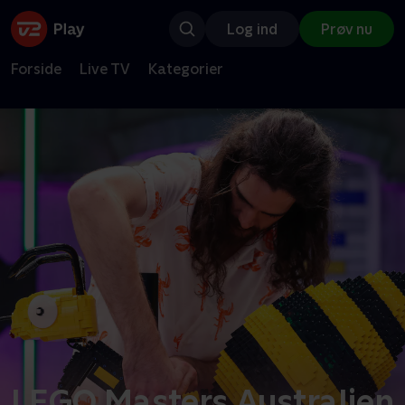
Log ind
Prøv nu
Forside
Live TV
Kategorier
LEGO Masters Australien