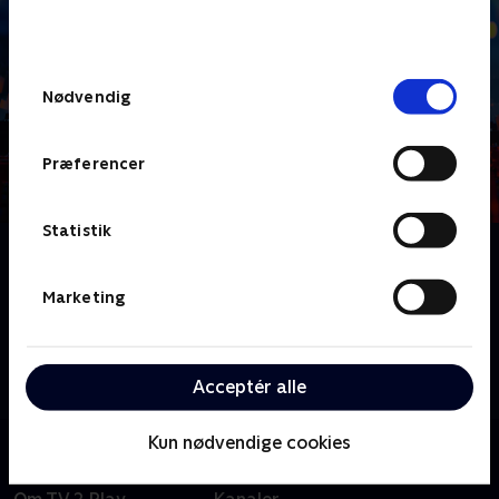
bunden af siden. Læs mere om hvordan TV 2
behandler dine oplysninger i
TV 2s privatlivspolitik
.
Samtykkevalg
Nødvendig
Præferencer
Statistik
Om LEGO Masters Australien
Konkurrencen, der er bygget til at skubbe fantasien
Marketing
og kreativiteten hos Australiens skarpeste LEGO-
byggere, er tilbage med en sæson to, der lige som en
hver god to'er, lover at være større og vildere end den
Acceptér alle
første!.
Kun nødvendige cookies