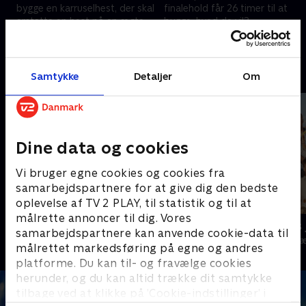
bygge en karruselhest, der skal
finalehold får 26 timer til at
erstatte en hest på en ægte
bygge, hvad de vil?.
karrusel i Sydneys Luna Park
15. december 2024 • 67 min
22. december 2024 • 70 min
Andre så også
Samtykke
Detaljer
Om
Dine data og cookies
Vi bruger egne cookies og cookies fra
samarbejdspartnere for at give dig den bedste
oplevelse af TV 2 PLAY, til statistik og til at
målrette annoncer til dig. Vores
Værtens bedste brætspil
24 stjerners 
samarbejdspartnere kan anvende cookie-data til
TV-Shows • 1 sæsoner
TV-Shows • 1 s
målrettet markedsføring på egne og andres
platforme. Du kan til- og fravælge cookies
herunder, og du kan altid trække dit samtykke
tilbage ved at klikke på ’Cookie-indstillinger’ i