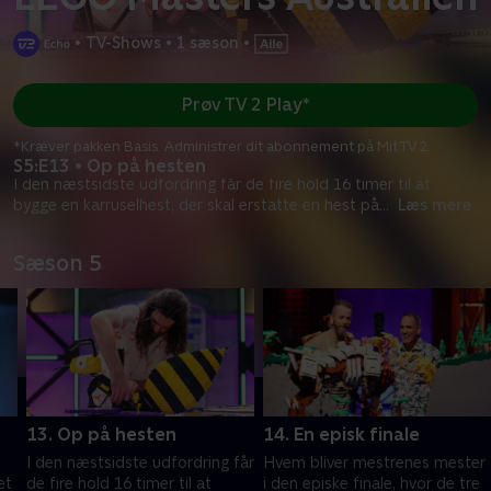
•
TV-Shows
•
1 sæson
•
Prøv TV 2 Play*
*Kræver pakken Basis. Administrer dit abonnement på Mit TV 2.
S5:E13 • Op på hesten
I den næstsidste udfordring får de fire hold 16 timer til at
bygge en karruselhest, der skal erstatte en hest på
...
Læs mere
Sæson 5
13. Op på hesten
14. En episk finale
I den næstsidste udfordring får
Hvem bliver mestrenes mester
et
de fire hold 16 timer til at
i den episke finale, hvor de tre