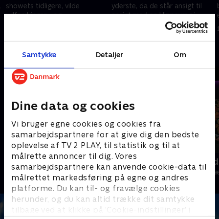
a
showets tidligere, vilde
yderste, da de står ansigt til
udfordringer - og
ansigt med en klippevæg i
vinderbyggerier. Kan de mon
Lego
1. december 2024 • 55 min
8. december 2024 • 57 min
løfte niveauet til nye højder?.
Andre så også
Samtykke
Detaljer
Om
Dine data og cookies
Vi bruger egne cookies og cookies fra
samarbejdspartnere for at give dig den bedste
oplevelse af TV 2 PLAY, til statistik og til at
målrette annoncer til dig. Vores
Danmarks dummeste
Værtens bed
samarbejdspartnere kan anvende cookie-data til
TV-Shows • 1 sæsoner
TV-Shows • 1 s
målrettet markedsføring på egne og andres
platforme. Du kan til- og fravælge cookies
herunder, og du kan altid trække dit samtykke
tilbage ved at klikke på ’Cookie-indstillinger’ i