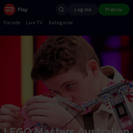
Log ind
Prøv nu
Forside
Live TV
Kategorier
LEGO Masters Australien