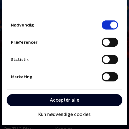
bunden af siden. Læs mere om hvordan TV 2
behandler dine oplysninger i
TV 2s privatlivspolitik
.
Samtykkevalg
Nødvendig
Præferencer
Statistik
Om LEGO Masters Australien
Konkurrencen, der er bygget til at skubbe fantasien
Marketing
og kreativiteten hos Australiens skarpeste LEGO-
byggere, er tilbage med en sæson to, der lige som en
hver god to'er, lover at være større og vildere end den
Acceptér alle
første!.
Kun nødvendige cookies