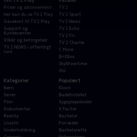
Om TV 2 Play
Kanaler
Priser og abonnement
TV 2
Her kan du se TV 2 Play
TV 2 Sport
Gavekort til TV 2 Play
TV 2 News
Support og
TV 2 Echo
Kundecenter
TV 2 Fri
Vilkår og betingelser
TV 2 Charlie
TV 2 NEWS i offentligt
C More
rum
BritBox
SkyShowtime
Oiii
Kategorier
Populært
Børn
Klovn
Serier
Badehotellet
Film
Sygeplejeskolen
Dokumentar
X Factor
Reality
Bachelor
Livsstil
Forræder
Underholdning
Bachelorette