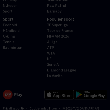
Comedy
Yellowstone
Nyheder
Paw Patrol
Sport
Barnaby
Sport
Populær sport
Fodbold
3F Superliga
Håndbold
Tour de France
Cykling
FIFA VM 2026
Tennis
A Liga
Badminton
ATP
WTA
NFL
Serie A
Diamond League
La Vuelta
Privatlivspolitik
Cookie-indstillinger
©
2026
TV 2 DANMARK A/S