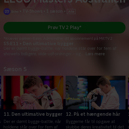
•
TV-Shows
•
1 sæson
•
Prøv TV 2 Play*
*Kræver pakken Basis. Administrer dit abonnement på Mit TV 2.
S5:E11 • Den ultimative bygger
Der er dømt bygge-battle, når holdene står over for fem af
showets tidligere, vilde udfordringer - og
...
Læs mere
Sæson 5
11. Den ultimative bygger
12. På et hængende hår
s
Der er dømt bygge-battle, når
Byggerne får til opgave at
holdene står over for fem af
skubbe deres kreativitet til det