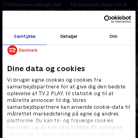
Politimesteren anklages helt
Tre konditorer dyster om at
uventet for at have stjålet
bage den lækreste lagkage til
pebernødder, og andre i
Muhammed Karats 50-års
Vestervomstrup kommer ud
fødselsdag. Men de opfører sig
for lignende anklager i
mærkeligt
1. maj 2023 • 42 min
1. maj 2023 • 43 min
lokalavisen. Hvem står bag?.
Samtykke
Detaljer
Om
Andre så også
Dine data og cookies
Vi bruger egne cookies og cookies fra
samarbejdspartnere for at give dig den bedste
oplevelse af TV 2 PLAY, til statistik og til at
målrette annoncer til dig. Vores
samarbejdspartnere kan anvende cookie-data til
målrettet markedsføring på egne og andres
LasseMajas Detektivbureau (dansk
Robssons (da
tale)
platforme. Du kan til- og fravælge cookies
Komedie • 1 sæ
herunder, og du kan altid trække dit samtykke
Komedie • 2 sæsoner
tilbage ved at klikke på ’Cookie-indstillinger’ i