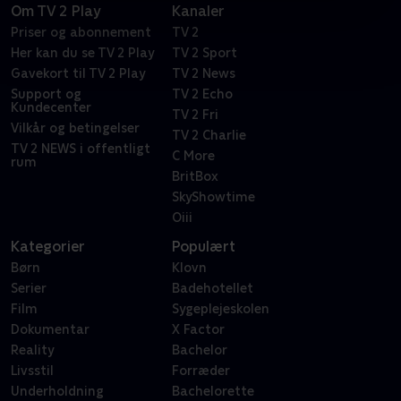
Om TV 2 Play
Kanaler
Priser og abonnement
TV 2
Her kan du se TV 2 Play
TV 2 Sport
Gavekort til TV 2 Play
TV 2 News
Support og
TV 2 Echo
Kundecenter
TV 2 Fri
Vilkår og betingelser
TV 2 Charlie
TV 2 NEWS i offentligt
C More
rum
BritBox
SkyShowtime
Oiii
Kategorier
Populært
Børn
Klovn
Serier
Badehotellet
Film
Sygeplejeskolen
Dokumentar
X Factor
Reality
Bachelor
Livsstil
Forræder
Underholdning
Bachelorette