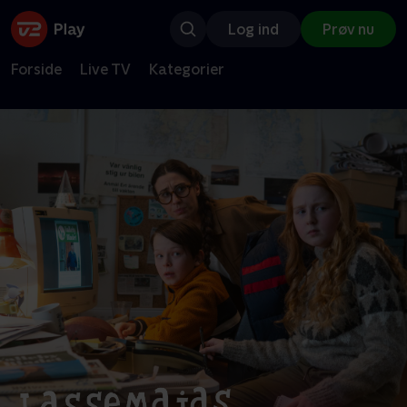
Log ind
Prøv nu
Forside
Live TV
Kategorier