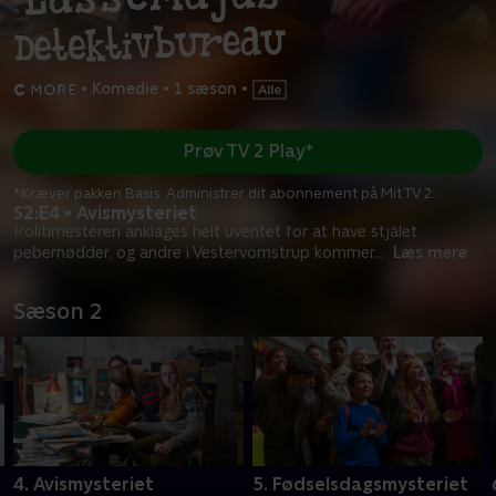
•
Komedie
•
1 sæson
•
Prøv TV 2 Play*
*Kræver pakken Basis. Administrer dit abonnement på Mit TV 2.
S2:E4 • Avismysteriet
Politimesteren anklages helt uventet for at have stjålet
pebernødder, og andre i Vestervomstrup kommer
...
Læs mere
Sæson 2
4. Avismysteriet
5. Fødselsdagsmysteriet