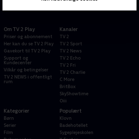
fusen på hinanden i kampen om penge, sex og jobs.
Om TV 2 Play
Kanaler
Priser og abonnement
TV 2
Her kan du se TV 2 Play
TV 2 Sport
Gavekort til TV 2 Play
TV 2 News
Support og
TV 2 Echo
Kundecenter
TV 2 Fri
Vilkår og betingelser
TV 2 Charlie
TV 2 NEWS i offentligt
C More
rum
BritBox
SkyShowtime
Oiii
Kategorier
Populært
Børn
Klovn
Serier
Badehotellet
Film
Sygeplejeskolen