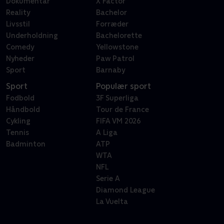
Dokumentar
X Factor
Reality
Bachelor
Livsstil
Forræder
Underholdning
Bachelorette
Comedy
Yellowstone
Nyheder
Paw Patrol
Sport
Barnaby
Sport
Populær sport
Fodbold
3F Superliga
Håndbold
Tour de France
Cykling
FIFA VM 2026
Tennis
A Liga
Badminton
ATP
WTA
NFL
Serie A
Diamond League
La Vuelta