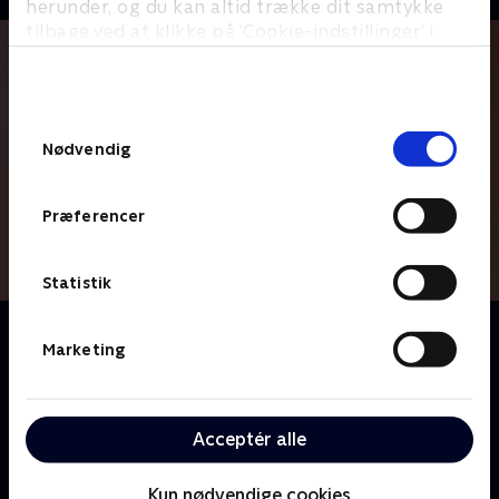
herunder, og du kan altid trække dit samtykke
tilbage ved at klikke på ’Cookie-indstillinger’ i
bunden af siden. Læs mere om hvordan TV 2
behandler dine oplysninger i
TV 2s privatlivspolitik
.
Samtykkevalg
Nødvendig
Præferencer
Statistik
Om Langt fra Las Vegas
Marketing
Programmet 'Jumpstart' og den tilhørende redaktion
er omdrejningspunktet i denne geniale sitcom skabt
af Casper Christensen og Frank Hvam. Den
skrupskøre redaktion er så upolitiske korrekte som
Acceptér alle
noget kan være, og det er både pinligt, sjovt og
hjertevarmt, når de på bedste vis prøver at tage
Kun nødvendige cookies