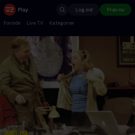
Log ind
Prøv nu
Forside
Live TV
Kategorier