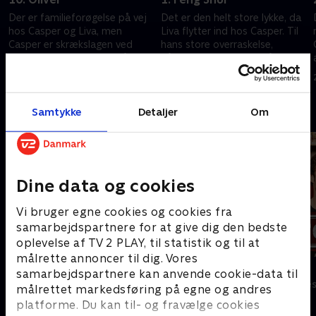
Der er familieforøgelse på vej
Det er den helt store lykke, da
hos Casper og Liva, men
Liva flytter ind hos Casper. Til
Casper er skrækslagen ved
hans store overraskelse,
tanken om at være far, så han
påtænker Liva dog også at
går til ekstremerne
lade hendes elskede kat Oluf
7. maj 2002 • 24 min
17. september 2002 • 25 min
flytte ind
Andre så også
Samtykke
Detaljer
Om
Dine data og cookies
Vi bruger egne cookies og cookies fra
samarbejdspartnere for at give dig den bedste
oplevelse af TV 2 PLAY, til statistik og til at
målrette annoncer til dig. Vores
Klovn
Tomgang
samarbejdspartnere kan anvende cookie-data til
Komedie • 11 sæsoner
Komedie • 3 sæ
målrettet markedsføring på egne og andres
platforme. Du kan til- og fravælge cookies