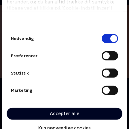
herunder, og du kan altid trække dit samtykke
tilbage ved at klikke på ’Cookie-indstillinger’ i
bunden af siden. Læs mere om hvordan TV 2
behandler dine oplysninger i
TV 2s privatlivspolitik
.
Samtykkevalg
Nødvendig
Præferencer
Statistik
Om Langt fra Las Vegas
Marketing
Programmet 'Jumpstart' og den tilhørende redaktion
er omdrejningspunktet i denne geniale sitcom skabt
af Casper Christensen og Frank Hvam. Den
skrupskøre redaktion er så upolitiske korrekte som
Acceptér alle
noget kan være, og det er både pinligt, sjovt og
hjertevarmt, når de på bedste vis prøver at tage
Kun nødvendige cookies