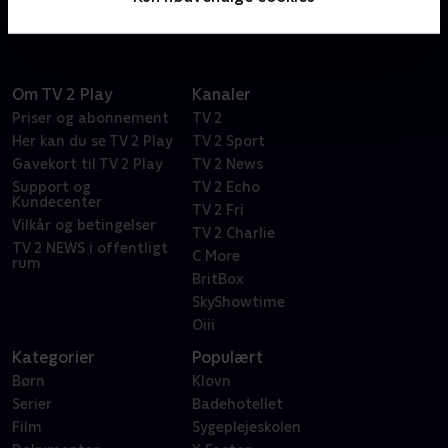
fusen på hinanden i kampen om penge, sex og jobs.
Om TV 2 Play
Kanaler
Priser og abonnement
TV 2
Her kan du se TV 2 Play
TV 2 Sport
Gavekort til TV 2 Play
TV 2 News
Support og
TV 2 Echo
Kundecenter
TV 2 Fri
Vilkår og betingelser
TV 2 Charlie
TV 2 NEWS i offentligt
C More
rum
BritBox
SkyShowtime
Oiii
Kategorier
Populært
Børn
Klovn
Serier
Badehotellet
Film
Sygeplejeskolen