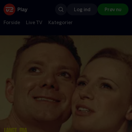
Log ind
Prøv nu
Forside
Live TV
Kategorier