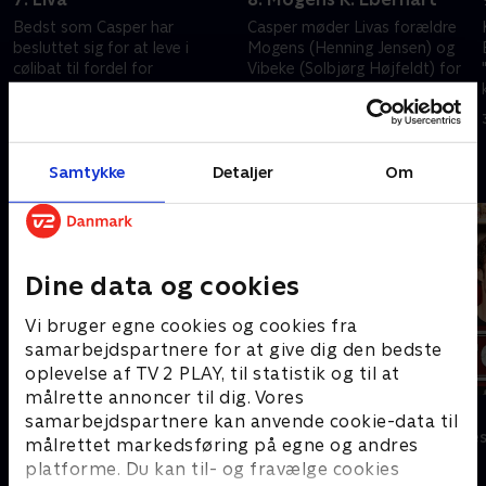
Bedst som Casper har
Casper møder Livas forældre
besluttet sig for at leve i
Mogens (Henning Jensen) og
cølibat til fordel for
Vibeke (Solbjørg Højfeldt) for
"Jumpstart" og arbejdet i
første gang. Mødet tangerer
Wham-fanklubben, bliver han
det katastrofale
16. april 2002 • 25 min
23. april 2002 • 25 min
hårdt ramt af Amors pile
Andre så også
Samtykke
Detaljer
Om
Dine data og cookies
Vi bruger egne cookies og cookies fra
samarbejdspartnere for at give dig den bedste
oplevelse af TV 2 PLAY, til statistik og til at
målrette annoncer til dig. Vores
Klovn
Tomgang
samarbejdspartnere kan anvende cookie-data til
Komedie • 11 sæsoner
Komedie • 3 sæ
målrettet markedsføring på egne og andres
platforme. Du kan til- og fravælge cookies