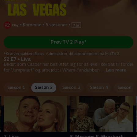
•
Komedie
•
5 sæsoner
•
Prøv TV 2 Play*
*Kræver pakken Basis. Administrer dit abonnement på Mit TV 2.
S2:E7 • Liva
Bedst som Casper har besluttet sig for at leve i cølibat til fordel
for "Jumpstart" og arbejdet i Wham-fanklubben,
...
Læs mere
Sæson 1
Sæson 2
Sæson 3
Sæson 4
Sæson 5
7. Liva
8. Mogens K. Eberhart