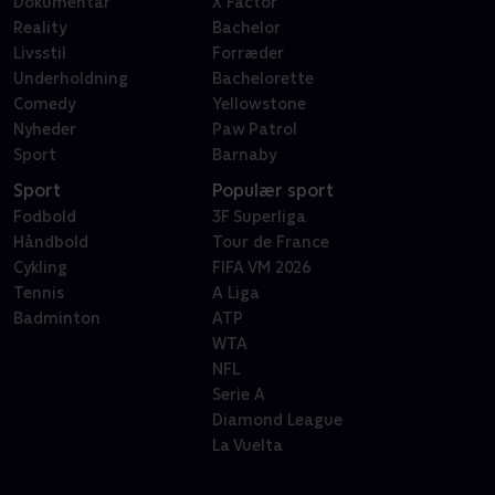
Dokumentar
X Factor
Reality
Bachelor
Livsstil
Forræder
Underholdning
Bachelorette
Comedy
Yellowstone
Nyheder
Paw Patrol
Sport
Barnaby
Sport
Populær sport
Fodbold
3F Superliga
Håndbold
Tour de France
Cykling
FIFA VM 2026
Tennis
A Liga
Badminton
ATP
WTA
NFL
Serie A
Diamond League
La Vuelta