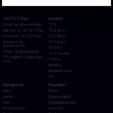
Om TV 2 Play
Kanaler
Priser og abonnement
TV 2
Her kan du se TV 2 Play
TV 2 Sport
Gavekort til TV 2 Play
TV 2 News
Support og
TV 2 Echo
Kundecenter
TV 2 Fri
Vilkår og betingelser
TV 2 Charlie
TV 2 NEWS i offentligt
C More
rum
BritBox
SkyShowtime
Oiii
Kategorier
Populært
Børn
Klovn
Serier
Badehotellet
Film
Sygeplejeskolen
Dokumentar
X Factor