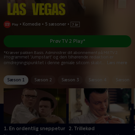
•
Komedie
•
5 sæsoner
•
Prøv TV 2 Play*
*Kræver pakken Basis. Administrer dit abonnement på Mit TV 2.
Programmet 'Jumpstart' og den tilhørende redaktion er
omdrejningspunktet i denne geniale sitcom skabt
...
Læs mere
Sæson 1
Sæson 2
Sæson 3
Sæson 4
Sæson 5
1. En ordentlig sneppetur
2. Trillekød