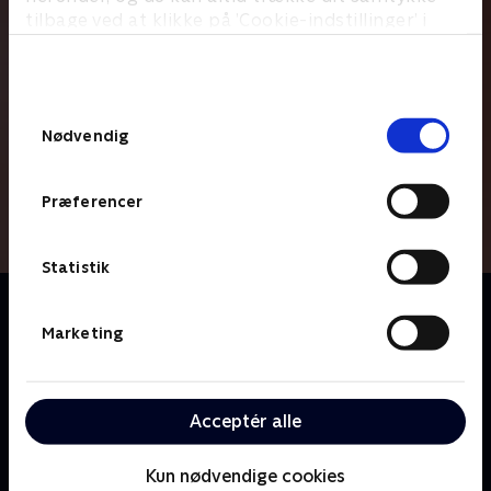
tilbage ved at klikke på ’Cookie-indstillinger’ i
bunden af siden. Læs mere om hvordan TV 2
behandler dine oplysninger i
TV 2s privatlivspolitik
.
Samtykkevalg
Nødvendig
Præferencer
Statistik
Om Langt fra Las Vegas
Programmet 'Jumpstart' og den tilhørende redaktion
Marketing
er omdrejningspunktet i denne geniale sitcom skabt
af Casper Christensen og Frank Hvam. Den
skrupskøre redaktion er så upolitiske korrekte som
Acceptér alle
noget kan være, og det er både pinligt, sjovt og
hjertevarmt, når de på bedste vis prøver at tage
Kun nødvendige cookies
fusen på hinanden i kampen om penge, sex og jobs.