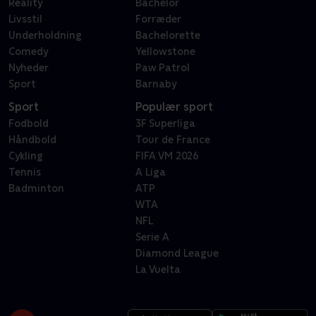
Reality
Bachelor
Livsstil
Forræder
Underholdning
Bachelorette
Comedy
Yellowstone
Nyheder
Paw Patrol
Sport
Barnaby
Sport
Populær sport
Fodbold
3F Superliga
Håndbold
Tour de France
Cykling
FIFA VM 2026
Tennis
A Liga
Badminton
ATP
WTA
NFL
Serie A
Diamond League
La Vuelta