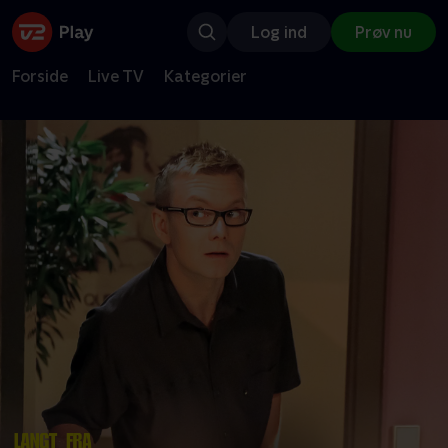
Log ind
Prøv nu
Forside
Live TV
Kategorier