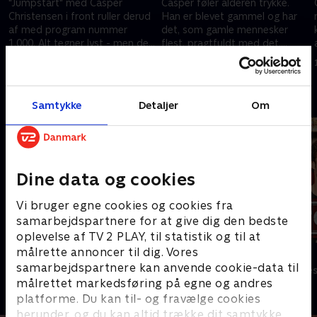
"Jumpstart" med Casper
Casper føler alderen trykke.
Christensen i front ruller derud
Han er blevet gammel og har
af med program nummer
det, som gamle mennesker
1.000. Alt tegner lyst - men der
flest, pragtfuldt med det.
er knaldperler i succesgrøden.
Naturligvis frygter han
27. februar 2001 • 27 min
6. marts 2001 • 29 min
Sikkerhedsrepræsentanten
sædernes forfald og bakker
forårsager en ulykke, og Casper
derfor 100 procent op om "Høj
Andre så også
rammes af et hukommelsestab
moral" uge - et nyt udspil fra
Samtykke
Detaljer
Om
Kim, som er bekymret for
medarbejdernes værdinormer
Dine data og cookies
Vi bruger egne cookies og cookies fra
samarbejdspartnere for at give dig den bedste
oplevelse af TV 2 PLAY, til statistik og til at
målrette annoncer til dig. Vores
Klovn
Tomgang
samarbejdspartnere kan anvende cookie-data til
Komedie • 11 sæsoner
Komedie • 3 sæ
målrettet markedsføring på egne og andres
platforme. Du kan til- og fravælge cookies
herunder, og du kan altid trække dit samtykke