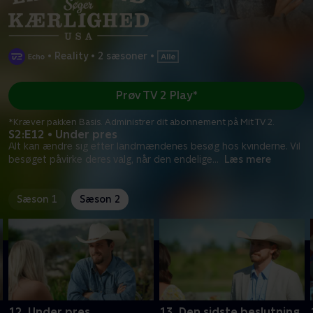
•
Reality
•
2 sæsoner
•
Prøv TV 2 Play*
*Kræver pakken Basis. Administrer dit abonnement på Mit TV 2.
S2:E12 • Under pres
Alt kan ændre sig efter landmændenes besøg hos kvinderne. Vil
besøget påvirke deres valg, når den endelige
...
Læs mere
Sæson 1
Sæson 2
12. Under pres
13. Den sidste beslutning