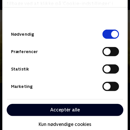
tilbage ved at klikke på ’Cookie-indstillinger’ i
bunden af siden. Læs mere om hvordan TV 2
behandler dine oplysninger i
TV 2s privatlivspolitik
.
Samtykkevalg
Nødvendig
Præferencer
Statistik
Marketing
Om Landmand søger kærlighed USA
Fire landmænd drager ud på deres livs eventyr i
jagten på den eneste ene. Vil de finde kærligheden?
Acceptér alle
Følg med, når romantikken blomstrer, og håbet
spirer.
Kun nødvendige cookies