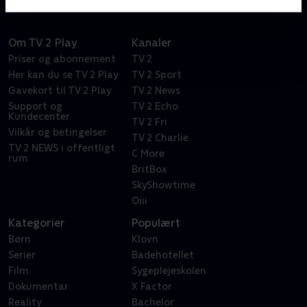
Om TV 2 Play
Kanaler
Priser og abonnement
TV 2
Her kan du se TV 2 Play
TV 2 Sport
Gavekort til TV 2 Play
TV 2 News
Support og
TV 2 Echo
Kundecenter
TV 2 Fri
Vilkår og betingelser
TV 2 Charlie
TV 2 NEWS i offentligt
C More
rum
BritBox
SkyShowtime
Oiii
Kategorier
Populært
Børn
Klovn
Serier
Badehotellet
Film
Sygeplejeskolen
Dokumentar
X Factor
Reality
Bachelor