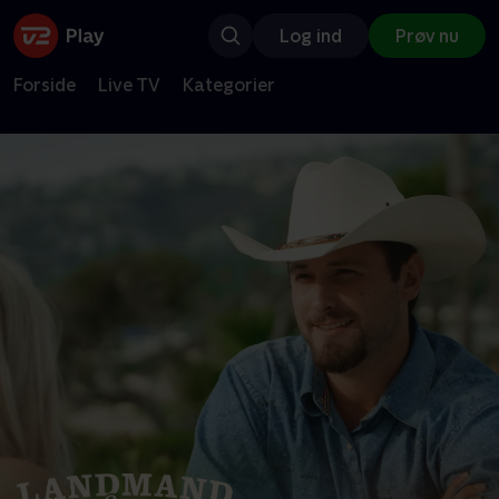
Log ind
Prøv nu
Forside
Live TV
Kategorier