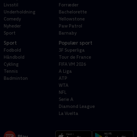
Livsstil
Forræder
Underholdning
Bachelorette
Comedy
Yellowstone
Nyheder
Paw Patrol
Sport
Barnaby
Sport
Populær sport
Fodbold
3F Superliga
Håndbold
Tour de France
Cykling
FIFA VM 2026
Tennis
A Liga
Badminton
ATP
WTA
NFL
Serie A
Diamond League
La Vuelta