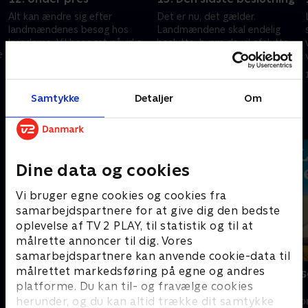
Alt kan ændre sig efter
Det er nu, det gælder.
landmændenes besøg hos
Landmændene skal endelig
kvinderne. Vil besøget påvirke
beslutte, hvem de vil afslutte
e
deres valg, når den endelige
kærlighedseventyret med.
beslutning skal tages?
15. januar 2026 • 39 min
15. januar 2026 • 39 min
Samtykke
Detaljer
Om
Andre så også
Dine data og cookies
Vi bruger egne cookies og cookies fra
samarbejdspartnere for at give dig den bedste
oplevelse af TV 2 PLAY, til statistik og til at
målrette annoncer til dig. Vores
samarbejdspartnere kan anvende cookie-data til
målrettet markedsføring på egne og andres
Landmand søger kærlighed
Landmand sø
Australien
platforme. Du kan til- og fravælge cookies
Reality • 13 sæsoner
herunder, og du kan altid trække dit samtykke
Reality • 3 sæso