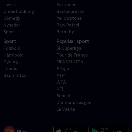
Livsstil
Forræder
Underholdning
Bachelorette
Comedy
Yellowstone
Nyheder
Paw Patrol
Sport
Barnaby
Sport
Populær sport
Fodbold
3F Superliga
Håndbold
Tour de France
Cykling
FIFA VM 2026
Tennis
A Liga
Badminton
ATP
WTA
NFL
Serie A
Diamond League
La Vuelta