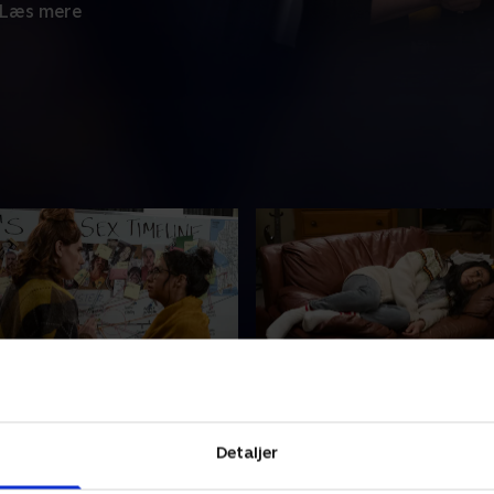
Læs mere
 Soft
6. More Handsome than
Jonas
i personlig terapi, men da
Detaljer
Ruby genoptager kontakte
rapeut foreslår, at hun
'ham, der slap væk', og AJ g
pause fra romantikken, viser