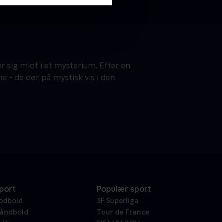
r sig midt i et mysterium. Efter en
 - de dør på mystisk vis i den
port
Populær sport
odbold
3F Superliga
åndbold
Tour de France