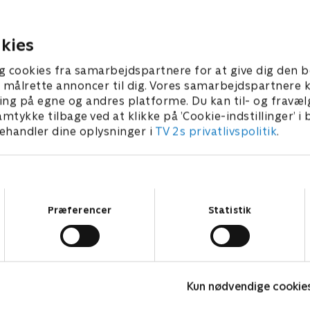
opdagelse, der ændrer sage
t være en større udfordring
ntet
13. januar 2025 • 28 min
 2025 • 30 min
kies
g cookies fra samarbejdspartnere for at give dig den b
l at målrette annoncer til dig. Vores samarbejdspartner
ing på egne og andres platforme. Du kan til- og fravæl
amtykke tilbage ved at klikke på ’Cookie-indstillinger’ i
handler dine oplysninger i
TV 2s privatlivspolitik
.
Samtykkevalg
Præferencer
Statistik
Bert (dansk tale)
L
Komedie • 1 sæsoner
K
Kun nødvendige cookie