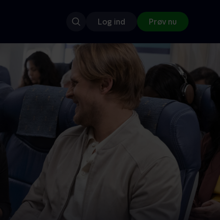
Log ind
Prøv nu