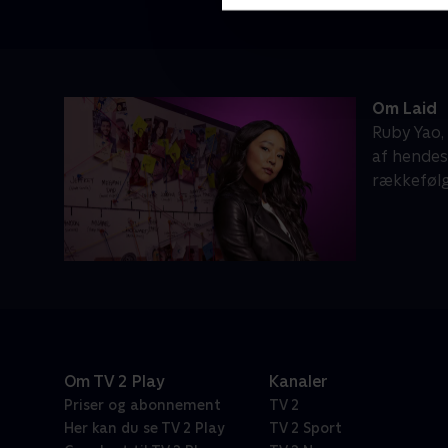
Om Laid
Ruby Yao, 
af hendes
rækkefølg
Om TV 2 Play
Kanaler
Priser og abonnement
TV 2
Her kan du se TV 2 Play
TV 2 Sport