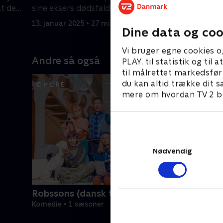
at de
sine eksers dødsfaldsmønster
det sig a
end forve
13. januar 2025 • 27 min
13. januar
Dine data og coo
Vi bruger egne cookies o
Andre så også
PLAY, til statistik og ti
til målrettet markedsfør
du kan altid trække dit s
mere om hvordan TV 2 be
Nødvendig
Robssons (dansk tale)
Komedie • 1 sæsoner