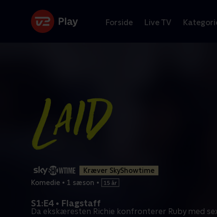
Forside
Live TV
Kategori
Kræver SkyShowtime
Komedie
•
1 sæson
•
S1:E4 • Flagstaff
Da ekskæresten Richie konfronterer Ruby med sex