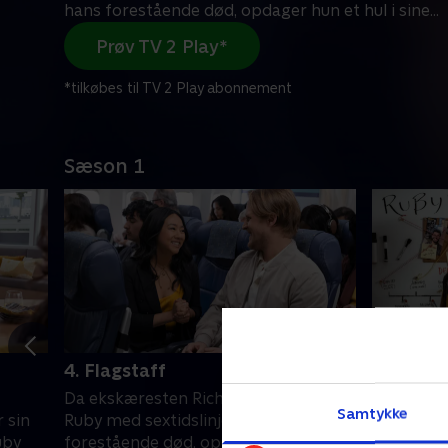
hans forestående død, opdager hun et hul i sine
...
Prøv TV 2 Play*
*tilkøbes til TV 2 Play abonnement
Sæson 1
4. Flagstaff
5. Secret
Da ekskæresten Richie konfronterer
Ruby går 
Samtykke
 sin
Ruby med sextidslinjen og hans
hendes te
uby
forestående død, opdager hun et hul i
tager en 