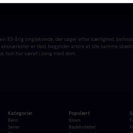
en 33-årig singlekvinde, der søger efter kærlighed, befinde
 ekskærester er død, begynder andre at lide samme skæbne
e, hun har været i seng med dem.
Kategorier
Populært
S
Børn
Klovn
F
Serier
Badehotellet
H