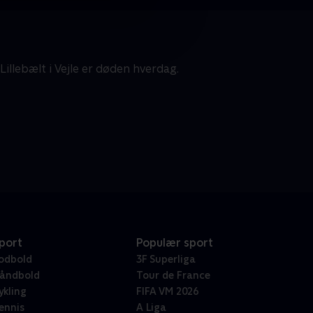
llebælt i Vejle er døden hverdag.
port
Populær sport
odbold
3F Superliga
åndbold
Tour de France
ykling
FIFA VM 2026
ennis
A Liga