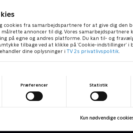
llersidste gang? .
. februar 2025 • 21 min
13. februar 2025 • 22
kies
g cookies fra samarbejdspartnere for at give dig den b
l at målrette annoncer til dig. Vores samarbejdspartner
ing på egne og andres platforme. Du kan til- og fravæl
amtykke tilbage ved at klikke på ’Cookie-indstillinger’ i
handler dine oplysninger i
TV 2s privatlivspolitik
.
Samtykkevalg
Præferencer
Statistik
Håbløst arbejde
F
Dokumentar • 1 sæsoner
D
Kun nødvendige cookie