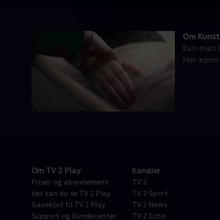
Om Kunst
Kan man l
Her komme
Om TV 2 Play
Kanaler
Priser og abonnement
TV 2
Her kan du se TV 2 Play
TV 2 Sport
Gavekort til TV 2 Play
TV 2 News
Support og Kundecenter
TV 2 Echo