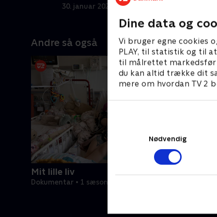
a
30. januar 2025 • 22 min
6
Dine data og coo
Vi bruger egne cookies o
Andre så også
PLAY, til statistik og ti
til målrettet markedsfør
du kan altid trække dit s
mere om hvordan TV 2 be
Nødvendig
Mit lille liv
Dokumentar • 1 sæsoner