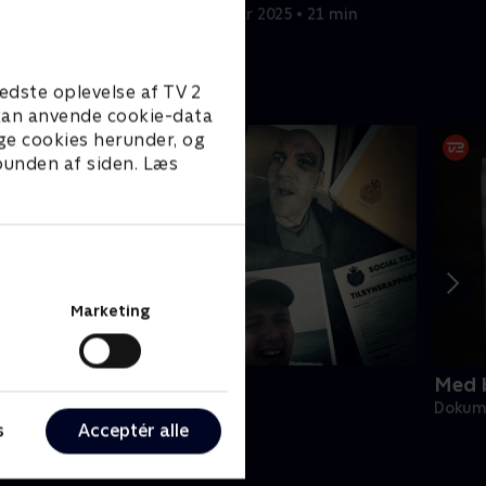
god imod hende
 min
20. februar 2025 • 21 min
edste oplevelse af TV 2
e kan anvende cookie-data
ge cookies herunder, og
 bunden af siden. Læs
Marketing
arlig omsorg
Med 
okumentar • 1 sæsoner
Dokume
s
Acceptér alle