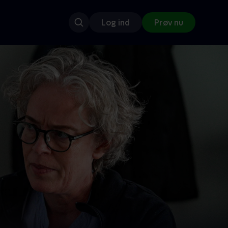
Log ind
Prøv nu