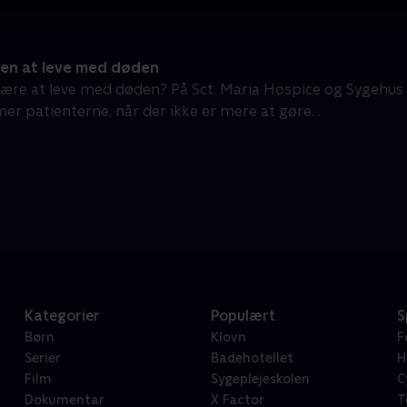
en at leve med døden
ære at leve med døden? På Sct. Maria Hospice og Sygehus Li
r patienterne, når der ikke er mere at gøre. .
Kategorier
Populært
S
Børn
Klovn
F
Serier
Badehotellet
H
Film
Sygeplejeskolen
C
Dokumentar
X Factor
T