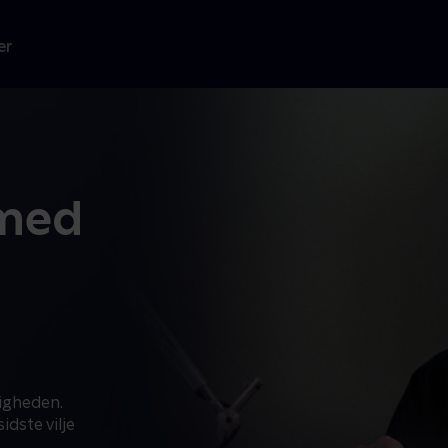
er
 med
ligheden.
dste vilje