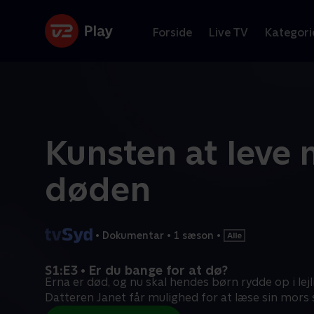
Forside
Live TV
Kategori
Kunsten at leve
døden
•
Dokumentar
•
1 sæson
•
S1:E3 • Er du bange for at dø?
Erna er død, og nu skal hendes børn rydde op i lej
Datteren Janet får mulighed for at læse sin mors si