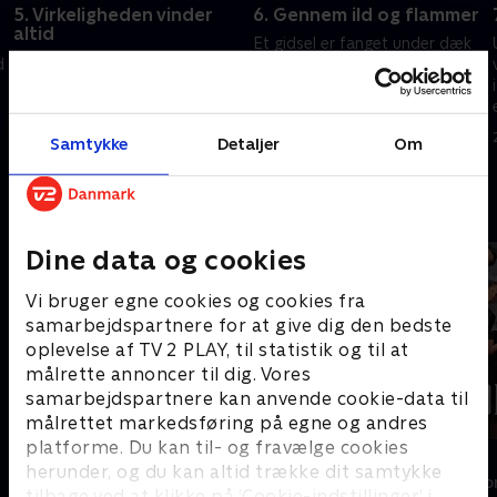
5. Virkeligheden vinder
6. Gennem ild og flammer
altid
Et gidsel er fanget under dæk
Dybt under jorden i en gammel
d
på et brændende skib og skal
kalkmine skal aspiranterne vise,
reddes ud. En opgave, der ikke
at de har hovedet med sig, når
er uvant for en
de skal finde vej i mørket. Farer
specialstyrkesoldat, men har
26. maj 2025 • 42 min
Samtykke
Detaljer
Om
man vild, er det næsten
aspiranterne fysikken?
19. maj 2025 • 45 min
umuligt.
Andre så også
Dine data og cookies
Vi bruger egne cookies og cookies fra
samarbejdspartnere for at give dig den bedste
oplevelse af TV 2 PLAY, til statistik og til at
målrette annoncer til dig. Vores
samarbejdspartnere kan anvende cookie-data til
målrettet markedsføring på egne og andres
platforme. Du kan til- og fravælge cookies
Spillet
Forræder
herunder, og du kan altid trække dit samtykke
Reality • 2 sæsoner
Reality • 4 sæso
tilbage ved at klikke på ’Cookie-indstillinger’ i