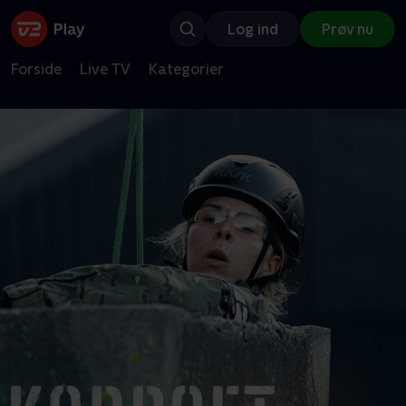
Log ind
Prøv nu
Forside
Live TV
Kategorier