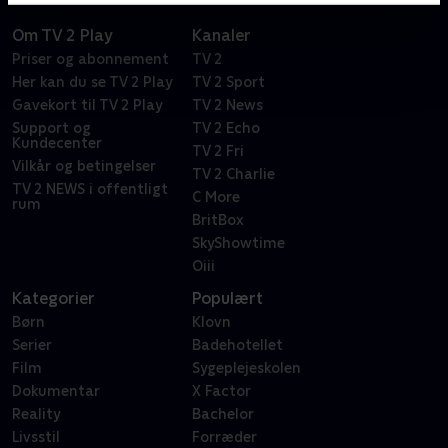
Om TV 2 Play
Kanaler
Priser og abonnement
TV 2
Her kan du se TV 2 Play
TV 2 Sport
Gavekort til TV 2 Play
TV 2 News
Support og
TV 2 Echo
Kundecenter
TV 2 Fri
Vilkår og betingelser
TV 2 Charlie
TV 2 NEWS i offentligt
C More
rum
BritBox
SkyShowtime
Oiii
Kategorier
Populært
Børn
Klovn
Serier
Badehotellet
Film
Sygeplejeskolen
Dokumentar
X Factor
Reality
Bachelor
Livsstil
Forræder