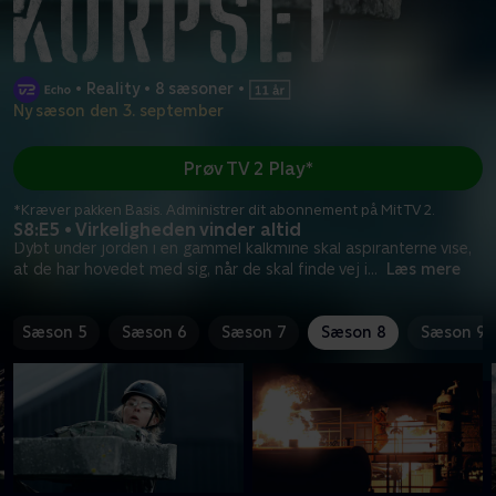
•
Reality
•
8 sæsoner
•
Ny sæson den 3. september
Prøv TV 2 Play*
*Kræver pakken Basis. Administrer dit abonnement på Mit TV 2.
S8:E5 • Virkeligheden vinder altid
Dybt under jorden i en gammel kalkmine skal aspiranterne vise,
at de har hovedet med sig, når de skal finde vej i
...
Læs mere
Sæson 5
Sæson 6
Sæson 7
Sæson 8
Sæson 9