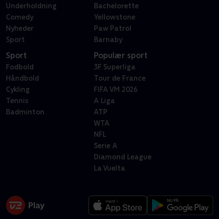
Underholdning
Bachelorette
Comedy
Yellowstone
Nyheder
Paw Patrol
Sport
Barnaby
Sport
Populær sport
Fodbold
3F Superliga
Håndbold
Tour de France
Cykling
FIFA VM 2026
Tennis
A Liga
Badminton
ATP
WTA
NFL
Serie A
Diamond League
La Vuelta