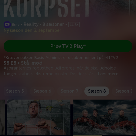
•
Reality
•
8 sæsoner
•
Ny sæson den 3. september
Prøv TV 2 Play*
*Kræver pakken Basis. Administrer dit abonnement på Mit TV 2.
S8:E8 • Stå imod
Aspiranternes robusthed udfordres, når de skal udholde
fangenskabets ekstreme pinsler. De, der står
...
Læs mere
Sæson 5
Sæson 6
Sæson 7
Sæson 8
Sæson 9