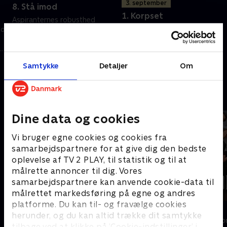
3. september
8. Stå imod
1. Korpset
Aspiranternes robusthed
nd
udfordres, når de skal udholde
3. september 2026 • 40 min
fangenskabets ekstreme
pinsler. De, der står igennem,
skal efterfølgende gennem
9. juni 2025 • 44 min
Samtykke
Detaljer
Om
prøver, ikke alle består.
Andre så også
Dine data og cookies
Vi bruger egne cookies og cookies fra
samarbejdspartnere for at give dig den bedste
oplevelse af TV 2 PLAY, til statistik og til at
målrette annoncer til dig. Vores
samarbejdspartnere kan anvende cookie-data til
målrettet markedsføring på egne og andres
platforme. Du kan til- og fravælge cookies
Spillet
Forræder
herunder, og du kan altid trække dit samtykke
Reality • 2 sæsoner
Reality • 4 sæso
tilbage ved at klikke på ’Cookie-indstillinger’ i