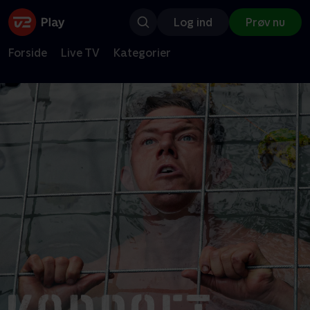
Log ind
Prøv nu
Forside
Live TV
Kategorier