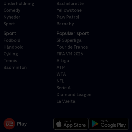
Underholdning
Bachelorette
Comedy
Yellowstone
Nyheder
Paw Patrol
Sport
Barnaby
Sport
Populær sport
Fodbold
3F Superliga
Håndbold
Tour de France
Cykling
FIFA VM 2026
Tennis
A Liga
Badminton
ATP
WTA
NFL
Serie A
Diamond League
La Vuelta