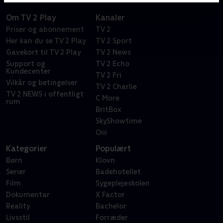
Om TV 2 Play
Kanaler
Priser og abonnement
TV 2
Her kan du se TV 2 Play
TV 2 Sport
Gavekort til TV 2 Play
TV 2 News
Support og
TV 2 Echo
Kundecenter
TV 2 Fri
Vilkår og betingelser
TV 2 Charlie
TV 2 NEWS i offentligt
C More
rum
BritBox
SkyShowtime
Oiii
Kategorier
Populært
Børn
Klovn
Serier
Badehotellet
Film
Sygeplejeskolen
Dokumentar
X Factor
Reality
Bachelor
Livsstil
Forræder