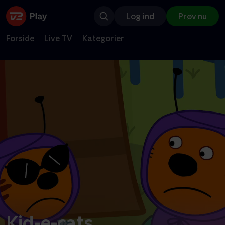
Log ind
Prøv nu
Forside
Live TV
Kategorier
Kid-e-cats