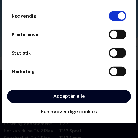
TV 2s privatlivspolitik
.
Samtykkevalg
Nødvendig
Præferencer
Statistik
Marketing
Om Kid-e-cats
Russisk børneserie om tre kattekillinger i en lille by.
Acceptér alle
Kun nødvendige cookies
Om TV 2 Play
Kanaler
Priser og abonnement
TV 2
Her kan du se TV 2 Play
TV 2 Sport