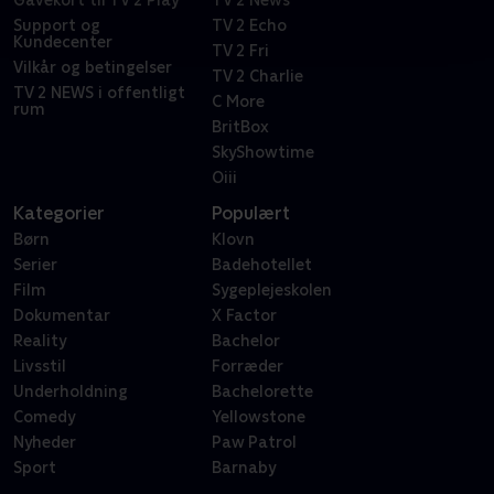
Gavekort til TV 2 Play
TV 2 News
Support og
TV 2 Echo
Kundecenter
TV 2 Fri
Vilkår og betingelser
TV 2 Charlie
TV 2 NEWS i offentligt
C More
rum
BritBox
SkyShowtime
Oiii
Kategorier
Populært
Børn
Klovn
Serier
Badehotellet
Film
Sygeplejeskolen
Dokumentar
X Factor
Reality
Bachelor
Livsstil
Forræder
Underholdning
Bachelorette
Comedy
Yellowstone
Nyheder
Paw Patrol
Sport
Barnaby