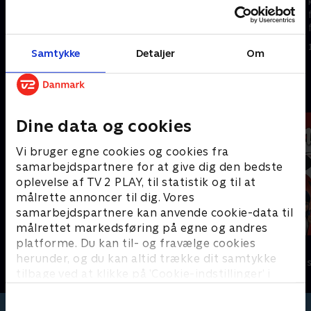
kattekillinger lærer at vise
kattekillinger lærer at vise
følelser og finde løsninger på
følelser og finde løsninger på
forskellige problemer.
forskellige problemer.
1. maj 2023 • 5 min
Samtykke
Detaljer
Om
1. maj 2023 • 5 min
Andre så også
Dine data og cookies
Vi bruger egne cookies og cookies fra
samarbejdspartnere for at give dig den bedste
oplevelse af TV 2 PLAY, til statistik og til at
målrette annoncer til dig. Vores
samarbejdspartnere kan anvende cookie-data til
målrettet markedsføring på egne og andres
platforme. Du kan til- og fravælge cookies
Jungle Banden
Miraculous
herunder, og du kan altid trække dit samtykke
Børneserier • 2 sæsoner
Børneserier • 3
tilbage ved at klikke på ’Cookie-indstillinger’ i
bunden af siden. Læs mere om hvordan TV 2
behandler dine oplysninger i