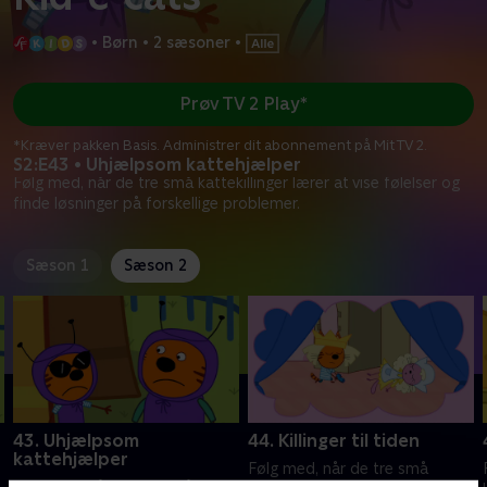
•
Børn
•
2 sæsoner
•
Prøv TV 2 Play*
*Kræver pakken Basis. Administrer dit abonnement på Mit TV 2.
S2:E43 • Uhjælpsom kattehjælper
Følg med, når de tre små kattekillinger lærer at vise følelser og
finde løsninger på forskellige problemer.
Sæson 1
Sæson 2
43. Uhjælpsom
44. Killinger til tiden
kattehjælper
Følg med, når de tre små
Følg med, når de tre små