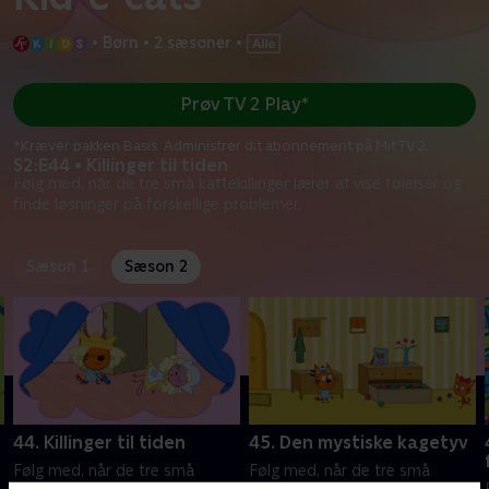
•
Børn
•
2 sæsoner
•
Prøv TV 2 Play*
*Kræver pakken Basis. Administrer dit abonnement på Mit TV 2.
S2:E44 • Killinger til tiden
Følg med, når de tre små kattekillinger lærer at vise følelser og
finde løsninger på forskellige problemer.
Sæson 1
Sæson 2
44. Killinger til tiden
45. Den mystiske kagetyv
Følg med, når de tre små
Følg med, når de tre små