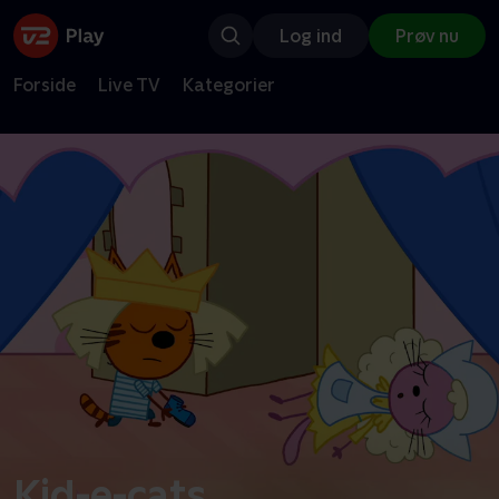
Log ind
Prøv nu
Forside
Live TV
Kategorier
Kid-e-cats