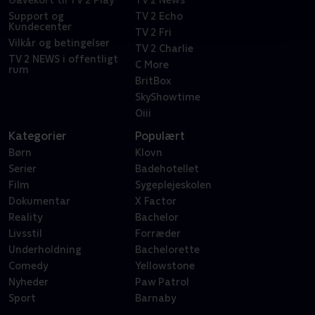
Gavekort til TV 2 Play
TV 2 News
Support og
TV 2 Echo
Kundecenter
TV 2 Fri
Vilkår og betingelser
TV 2 Charlie
TV 2 NEWS i offentligt
C More
rum
BritBox
SkyShowtime
Oiii
Kategorier
Populært
Børn
Klovn
Serier
Badehotellet
Film
Sygeplejeskolen
Dokumentar
X Factor
Reality
Bachelor
Livsstil
Forræder
Underholdning
Bachelorette
Comedy
Yellowstone
Nyheder
Paw Patrol
Sport
Barnaby