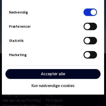
TV 2s privatlivspolitik
.
Samtykkevalg
Nødvendig
Præferencer
Statistik
Marketing
Om Kid-e-cats
Russisk børneserie om tre kattekillinger i en lille by.
Acceptér alle
Kun nødvendige cookies
Om TV 2 Play
Kanaler
Priser og abonnement
TV 2
Her kan du se TV 2 Play
TV 2 Sport