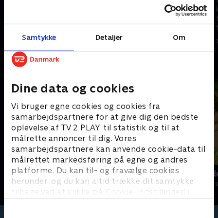
kattekillinger lærer at vise
kattekillinger lærer at vise
følelser og finde løsninger på
følelser og finde løsninger på
forskellige problemer.
forskellige problemer.
1. maj 2023 • 5 min
1. maj 2023 • 5 min
Samtykke
Detaljer
Om
Andre så også
Dine data og cookies
Vi bruger egne cookies og cookies fra
samarbejdspartnere for at give dig den bedste
oplevelse af TV 2 PLAY, til statistik og til at
målrette annoncer til dig. Vores
samarbejdspartnere kan anvende cookie-data til
målrettet markedsføring på egne og andres
platforme. Du kan til- og fravælge cookies
Gurli Gris
Jungle Band
herunder, og du kan altid trække dit samtykke
Børneserier • 4 sæsoner
Børneserier • 2
tilbage ved at klikke på ’Cookie-indstillinger’ i
bunden af siden. Læs mere om hvordan TV 2
behandler dine oplysninger i