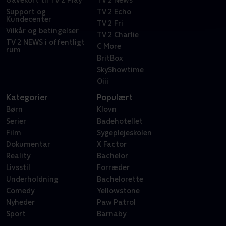
Gavekort til TV 2 Play
TV 2 News
Support og
TV 2 Echo
Kundecenter
TV 2 Fri
Vilkår og betingelser
TV 2 Charlie
TV 2 NEWS i offentligt
C More
rum
BritBox
SkyShowtime
Oiii
Kategorier
Populært
Børn
Klovn
Serier
Badehotellet
Film
Sygeplejeskolen
Dokumentar
X Factor
Reality
Bachelor
Livsstil
Forræder
Underholdning
Bachelorette
Comedy
Yellowstone
Nyheder
Paw Patrol
Sport
Barnaby