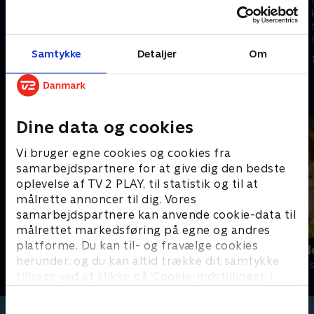
kattekillinger lærer at vise
kattekillinger lærer at vise
følelser og finde løsninger på
følelser og finde løsninger på
forskellige problemer.
forskellige problemer.
1. maj 2023 • 5 min
Samtykke
Detaljer
Om
1. maj 2023 • 5 min
Andre så også
Dine data og cookies
Vi bruger egne cookies og cookies fra
samarbejdspartnere for at give dig den bedste
oplevelse af TV 2 PLAY, til statistik og til at
målrette annoncer til dig. Vores
samarbejdspartnere kan anvende cookie-data til
målrettet markedsføring på egne og andres
platforme. Du kan til- og fravælge cookies
Hunden Ib
Jungle Band
herunder, og du kan altid trække dit samtykke
Børneserier • 1 sæsoner
Børneserier • 2
tilbage ved at klikke på ’Cookie-indstillinger’ i
bunden af siden. Læs mere om hvordan TV 2
behandler dine oplysninger i