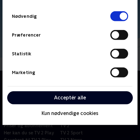
TV 2s privatlivspolitik
.
Samtykkevalg
Nødvendig
Præferencer
Statistik
Marketing
Om Kid-e-cats
Russisk børneserie om tre kattekillinger i en lille by.
Acceptér alle
Kun nødvendige cookies
Om TV 2 Play
Kanaler
Priser og abonnement
TV 2
Her kan du se TV 2 Play
TV 2 Sport