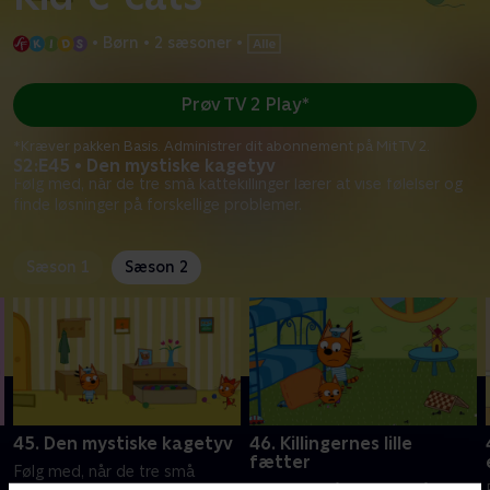
•
Børn
•
2 sæsoner
•
Prøv TV 2 Play*
*Kræver pakken Basis. Administrer dit abonnement på Mit TV 2.
S2:E45 • Den mystiske kagetyv
Følg med, når de tre små kattekillinger lærer at vise følelser og
finde løsninger på forskellige problemer.
Sæson 1
Sæson 2
45. Den mystiske kagetyv
46. Killingernes lille
fætter
Følg med, når de tre små
Følg med, når de tre små