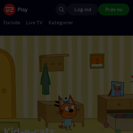
Log ind
Prøv nu
Forside
Live TV
Kategorier
Kid-e-cats