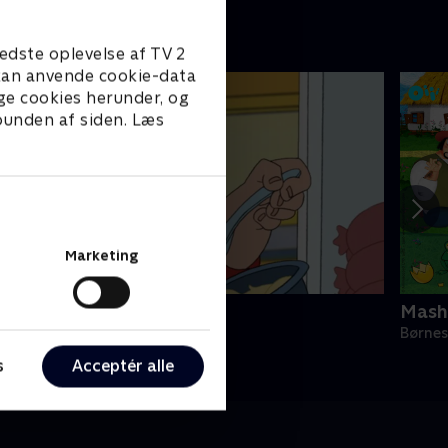
edste oplevelse af TV 2
e kan anvende cookie-data
ge cookies herunder, og
 bunden af siden. Læs
Marketing
arlsson på taget
Mash
ørneserier • 1 sæsoner
Børnes
s
Acceptér alle