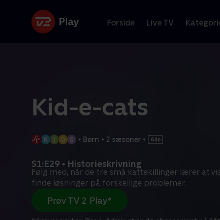
Forside
Live TV
Kategori
Kid-e-cats
•
Børn
•
2 sæsoner
•
S1:E29 • Historieskrivning
Følg med, når de tre små kattekillinger lærer at vi
finde løsninger på forskellige problemer.
Prøv TV 2 Play*