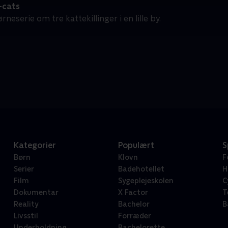
-cats
rneserie om tre kattekillinger i en lille by.
Kategorier
Populært
S
Børn
Klovn
F
Serier
Badehotellet
H
Film
Sygeplejeskolen
C
Dokumentar
X Factor
T
Reality
Bachelor
B
Livsstil
Forræder
Underholdning
Bachelorette