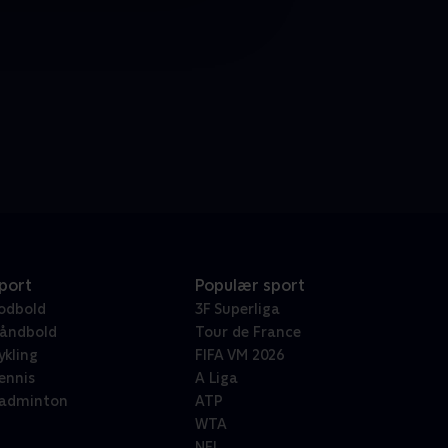
port
Populær sport
odbold
3F Superliga
åndbold
Tour de France
ykling
FIFA VM 2026
ennis
A Liga
adminton
ATP
WTA
NFL