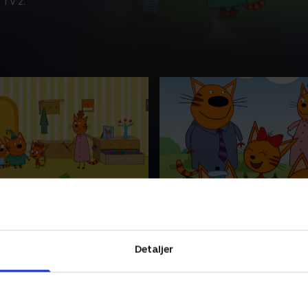
 TV 2.
les tryllestav
31. Onkel Muffin
 når de tre små
Følg med, når de tre små
nger lærer at vise følelser og
kattekillinger lærer at vise f
Detaljer
inger på forskellige
finde løsninger på forskelli
r.
problemer.
 • 5 min
1. maj 2023 • 5 min