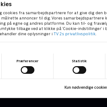
kies
g cookies fra samarbejdspartnere for at give dig den b
l at målrette annoncer til dig. Vores samarbejdspartner
ing på egne og andres platforme. Du kan til- og fravæl
amtykke tilbage ved at klikke på ’Cookie-indstillinger’ i
handler dine oplysninger i
TV 2s privatlivspolitik
.
Samtykkevalg
Præferencer
Statistik
Jungle Banden
K
Børneserier • 2 sæsoner
B
Kun nødvendige cookie