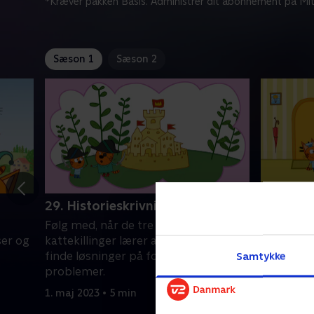
*Kræver pakken Basis. Administrer dit abonnement på Mit
Sæson 1
Sæson 2
29. Historieskrivning
30. Kring
Følg med, når de tre små
Følg med,
ser og
kattekillinger lærer at vise følelser og
kattekilli
finde løsninger på forskellige
finde løsn
Samtykke
problemer.
probleme
1. maj 2023 • 5 min
1. maj 2023