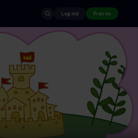
Log ind
Prøv nu