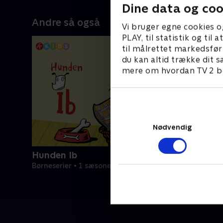
Dine data og coo
Andre så også
Vi bruger egne cookies o
PLAY, til statistik og ti
til målrettet markedsfør
du kan altid trække dit s
mere om hvordan TV 2 be
Nødvendig
Hunden Ib
Børneserier • 1 sæsoner