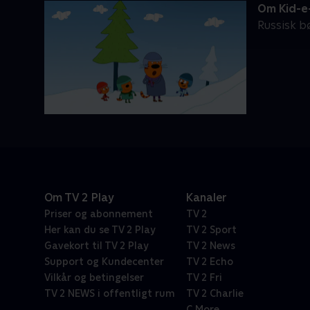
Om Kid-e
Russisk bø
Om TV 2 Play
Kanaler
Priser og abonnement
TV 2
Her kan du se TV 2 Play
TV 2 Sport
Gavekort til TV 2 Play
TV 2 News
Support og Kundecenter
TV 2 Echo
Vilkår og betingelser
TV 2 Fri
TV 2 NEWS i offentligt rum
TV 2 Charlie
C More