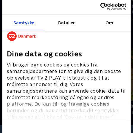
kattekillinger lærer at vise
kattekillinger lærer at vise
følelser og finde løsninger på
følelser og finde løsninger på
forskellige problemer.
forskellige problemer.
1. maj 2023 • 5 min
1. maj 2023 • 5 min
Samtykke
Detaljer
Om
Andre så også
Dine data og cookies
Vi bruger egne cookies og cookies fra
samarbejdspartnere for at give dig den bedste
oplevelse af TV 2 PLAY, til statistik og til at
målrette annoncer til dig. Vores
samarbejdspartnere kan anvende cookie-data til
målrettet markedsføring på egne og andres
platforme. Du kan til- og fravælge cookies
Hunden Ib
Jungle Band
herunder, og du kan altid trække dit samtykke
Børneserier • 1 sæsoner
Børneserier • 2
tilbage ved at klikke på ’Cookie-indstillinger’ i
bunden af siden. Læs mere om hvordan TV 2
behandler dine oplysninger i