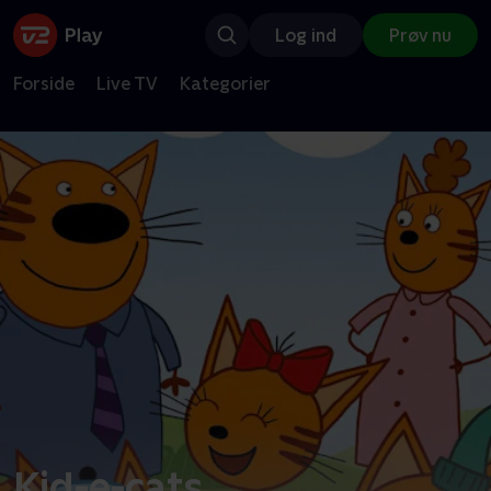
Log ind
Prøv nu
Forside
Live TV
Kategorier
Kid-e-cats