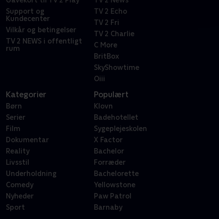
Gavekort til TV 2 Play
TV 2 News
Support og
TV 2 Echo
Kundecenter
TV 2 Fri
Vilkår og betingelser
TV 2 Charlie
TV 2 NEWS i offentligt
C More
rum
BritBox
SkyShowtime
Oiii
Kategorier
Populært
Børn
Klovn
Serier
Badehotellet
Film
Sygeplejeskolen
Dokumentar
X Factor
Reality
Bachelor
Livsstil
Forræder
Underholdning
Bachelorette
Comedy
Yellowstone
Nyheder
Paw Patrol
Sport
Barnaby