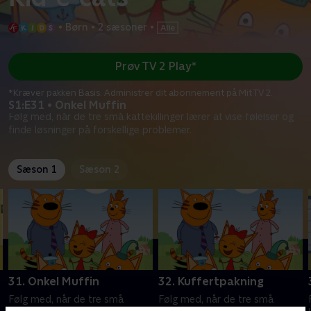
•
Børn
•
2 sæsoner
•
Prøv TV 2 Play*
*Kræver pakken Basis. Administrer dit abonnement på Mit TV 2.
S1:E31 • Onkel Muffin
Følg med, når de tre små kattekillinger lærer at vise følelser og
finde løsninger på forskellige problemer.
Sæson 1
Sæson 2
31. Onkel Muffin
32. Kuffertpakning
Følg med, når de tre små
Følg med, når de tre små