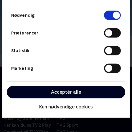
TV 2s privatlivspolitik
.
Samtykkevalg
Nødvendig
Præferencer
Statistik
Marketing
Om Kid-e-cats
Russisk børneserie om tre kattekillinger i en lille by.
Acceptér alle
Kun nødvendige cookies
Om TV 2 Play
Kanaler
Priser og abonnement
TV 2
Her kan du se TV 2 Play
TV 2 Sport