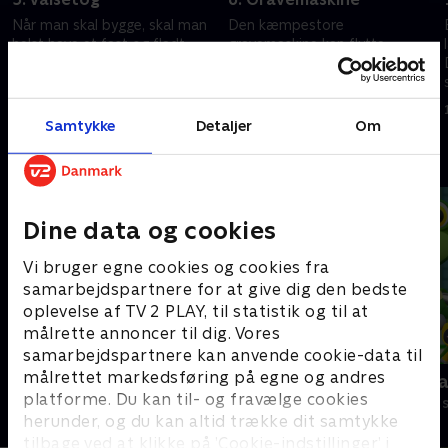
n
Når man skal bygge, skal man
Den kæmpestore
helst have et fast og fladt
gravemaskine kan flytte
underlag at bygge på. Det er
kæmpestore bunker af grus
en opgave for Bamse Broom
eller sand med et snuptag. Og
og valsetoget.
Bamse Broom får lov til at
23. januar 2021 • 4 min
23. januar 2021 • 4 min
køre med.
Samtykke
Detaljer
Om
Andre så også
Dine data og cookies
Vi bruger egne cookies og cookies fra
samarbejdspartnere for at give dig den bedste
oplevelse af TV 2 PLAY, til statistik og til at
målrette annoncer til dig. Vores
samarbejdspartnere kan anvende cookie-data til
målrettet markedsføring på egne og andres
Kæmpemaskiner - Slikfabrikken
Geckos Gar
platforme. Du kan til- og fravælge cookies
Børneserier • 1 sæsoner
Børneserier • 2
herunder, og du kan altid trække dit samtykke
tilbage ved at klikke på ’Cookie-indstillinger’ i