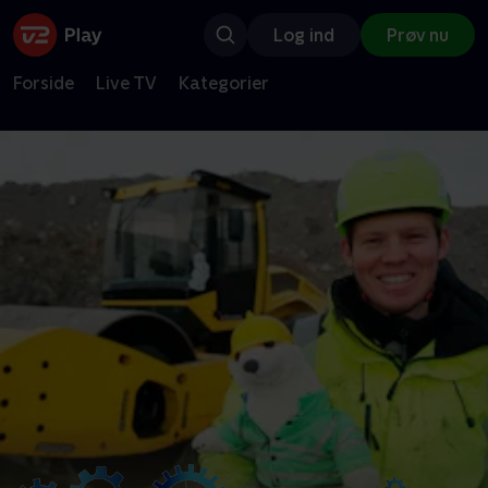
Log ind
Prøv nu
Forside
Live TV
Kategorier