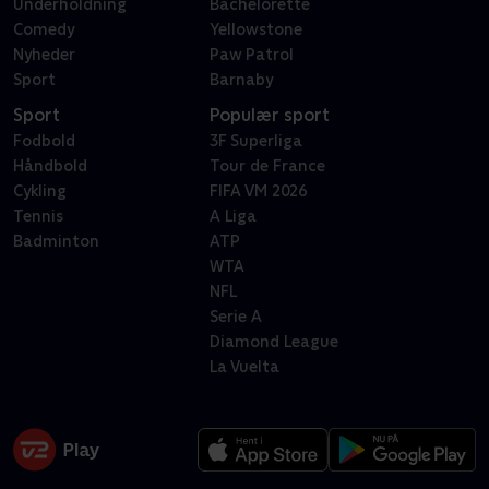
Underholdning
Bachelorette
Comedy
Yellowstone
Nyheder
Paw Patrol
Sport
Barnaby
Sport
Populær sport
Fodbold
3F Superliga
Håndbold
Tour de France
Cykling
FIFA VM 2026
Tennis
A Liga
Badminton
ATP
WTA
NFL
Serie A
Diamond League
La Vuelta