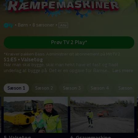
•
Børn
•
8 sæsoner
•
Prøv TV 2 Play*
*Kræver pakken Basis. Administrer dit abonnement på Mit TV 2.
S1:E5 • Valsetog
Når man skal bygge, skal man helst have et fast og fladt
underlag at bygge på. Det er en opgave for Bamse
...
Læs mere
Sæson 1
Sæson 2
Sæson 3
Sæson 4
Sæson 5
5. Valsetog
6. Gravemaskine