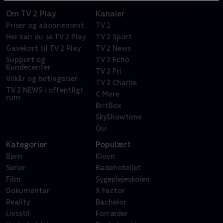
Om TV 2 Play
Kanaler
Priser og abonnement
TV 2
Her kan du se TV 2 Play
TV 2 Sport
Gavekort til TV 2 Play
TV 2 News
Support og
TV 2 Echo
Kundecenter
TV 2 Fri
Vilkår og betingelser
TV 2 Charlie
TV 2 NEWS i offentligt
C More
rum
BritBox
SkyShowtime
Oiii
Kategorier
Populært
Børn
Klovn
Serier
Badehotellet
Film
Sygeplejeskolen
Dokumentar
X Factor
Reality
Bachelor
Livsstil
Forræder