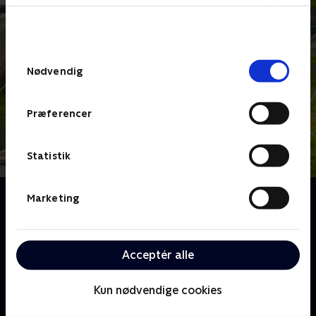
bunden af siden. Læs mere om hvordan TV 2
behandler dine oplysninger i
TV 2s privatlivspolitik
.
Samtykkevalg
Nødvendig
Præferencer
Statistik
Om Kæmpemaskiner
Marketing
Den lille tøjbamse, Bamse Broom, elsker
kæmpestore maskiner! Kom med når han er med
maskinerne på arbejde. Her får han at se hvordan de
Acceptér alle
fungerer, og hvor store kræfter de har.
Kun nødvendige cookies