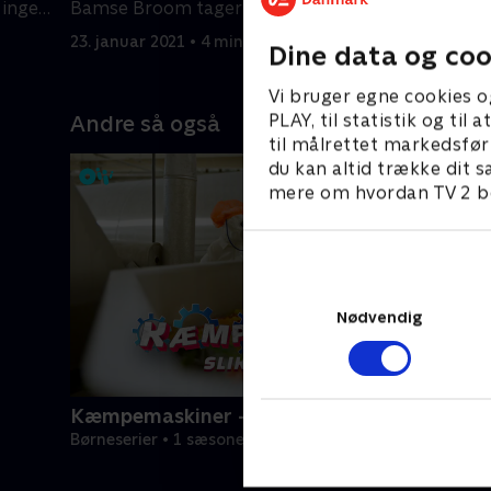
 ingen
Bamse Broom tager med en tur.
er vild me
23. januar 2021 • 4 min
23. januar 
Dine data og coo
Vi bruger egne cookies o
PLAY, til statistik og ti
Andre så også
til målrettet markedsfør
du kan altid trække dit s
mere om hvordan TV 2 be
Nødvendig
Kæmpemaskiner - Slikfabrikken
Børneserier • 1 sæsoner