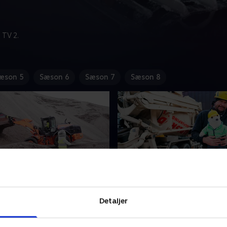
 TV 2.
æson 5
Sæson 6
Sæson 7
Sæson 8
iged
4. Betonblander
n er lille og hurtig, når der
Den store betonblander har
Detaljer
es store bunker af sand fra
tromle fyldt med beton og 
il et andet. Og Bamse Broom
slange, der kan pumpe beton