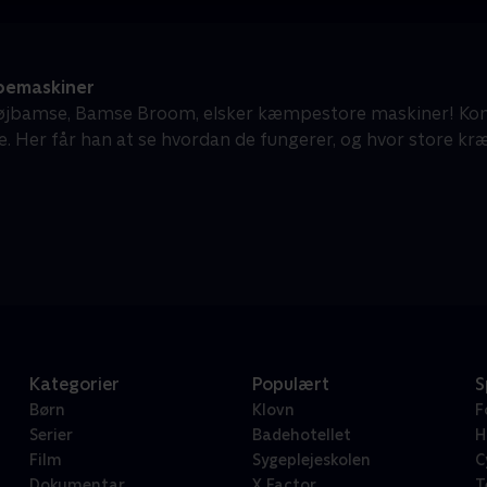
emaskiner
 tøjbamse, Bamse Broom, elsker kæmpestore maskiner! K
e. Her får han at se hvordan de fungerer, og hvor store kræ
Kategorier
Populært
S
Børn
Klovn
F
Serier
Badehotellet
H
Film
Sygeplejeskolen
C
Dokumentar
X Factor
T