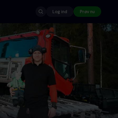
Log ind
Prøv nu