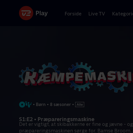
Forside
Live TV
Kategori
•
Børn
•
8 sæsoner
•
S1:E2 • Præpareringsmaskine
Det er vigtigt, at skibakkerne er fine og jævne - o
præpareringsmaskinen sørge for. Bamse Broom
...