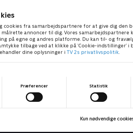
d den.
dag er det Bamse Broom, de
pumpen.
2021 • 4 min
23. januar 2021 • 4 min
kies
g cookies fra samarbejdspartnere for at give dig den b
l at målrette annoncer til dig. Vores samarbejdspartner
ing på egne og andres platforme. Du kan til- og fravæl
amtykke tilbage ved at klikke på ’Cookie-indstillinger’ i
handler dine oplysninger i
TV 2s privatlivspolitik
.
Samtykkevalg
Præferencer
Statistik
Geckos Garage
G
Kun nødvendige cookie
Børneserier • 2 sæsoner
B