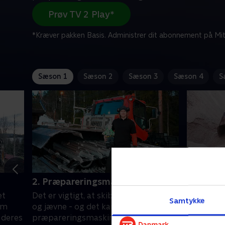
Prøv TV 2 Play*
*Kræver pakken Basis. Administrer dit abonnement på Mit
Sæson 1
Sæson 2
Sæson 3
Sæson 4
S
2. Præpareringsmaskine
3. Gumm
et
Det er vigtigt, at skibakkerne er fine
Gummigede
Samtykke
om
og jævne - og det kan
skal flytt
 deres
præpareringsmaskinen sørge for.
ét sted t