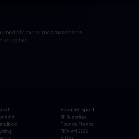
om med når han er med maskinerne
fter de har.
port
Populær sport
odbold
3F Superliga
åndbold
Tour de France
ykling
FIFA VM 2026
ennis
A Liga