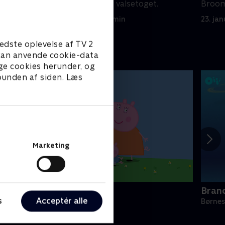
r styrer
Bamse Broom og valsetoget.
Broom 
23. januar 2021 • 4 min
23. ja
edste oplevelse af TV 2
e kan anvende cookie-data
ge cookies herunder, og
 bunden af siden. Læs
Marketing
urli Gris
Bran
s
Acceptér alle
ørneserier • 4 sæsoner
Børnes