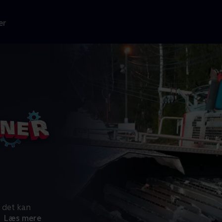
er
g det kan
Læs mere