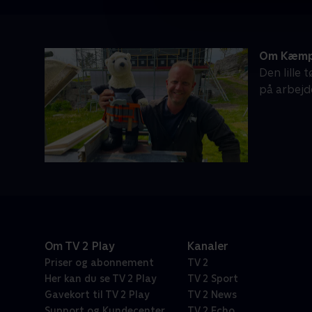
Om Kæmp
Den lille
på arbejd
Om TV 2 Play
Kanaler
Priser og abonnement
TV 2
Her kan du se TV 2 Play
TV 2 Sport
Gavekort til TV 2 Play
TV 2 News
Support og Kundecenter
TV 2 Echo