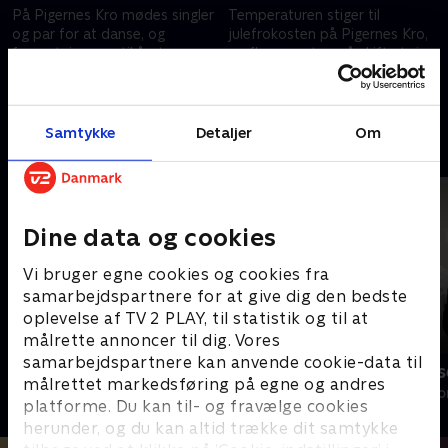
På Pigernes Kro mødes singler
Temperaturen stiger til
og par for at danse, og
julefrokosten på Pigernes Kro,
forventningerne til årets
og flere gæster må skifte tøj
julefrokost er høje.
undervejs. Per har taget fire
skjorter med.
14. december 2025 • 17 min
21. december 2025 • 20 min
Samtykke
Detaljer
Om
Andre så også
Dine data og cookies
Vi bruger egne cookies og cookies fra
samarbejdspartnere for at give dig den bedste
oplevelse af TV 2 PLAY, til statistik og til at
målrette annoncer til dig. Vores
samarbejdspartnere kan anvende cookie-data til
Jul i Tivoli
Auktionshus
målrettet markedsføring på egne og andres
Livsstil • 1 sæsoner
Livsstil • 6 sæs
platforme. Du kan til- og fravælge cookies
herunder, og du kan altid trække dit samtykke