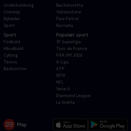
Underholdning
Bachelorette
Comedy
Yellowstone
Nyheder
Paw Patrol
Sport
Barnaby
Sport
Populær sport
Fodbold
3F Superliga
Håndbold
Tour de France
Cykling
FIFA VM 2026
Tennis
A Liga
Badminton
ATP
WTA
NFL
Serie A
Diamond League
La Vuelta