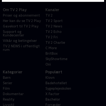
Om TV 2 Play
Kanaler
Priser og abonnement
TV 2
Her kan du se TV 2 Play
TV 2 Sport
Gavekort til TV 2 Play
TV 2 News
Support og
TV 2 Echo
Kundecenter
TV 2 Fri
Vilkår og betingelser
TV 2 Charlie
TV 2 NEWS i offentligt
C More
rum
BritBox
SkyShowtime
Oiii
Kategorier
Populært
Børn
Klovn
Serier
Badehotellet
Film
Sygeplejeskolen
Dokumentar
X Factor
Reality
Bachelor
Livsstil
Forræder