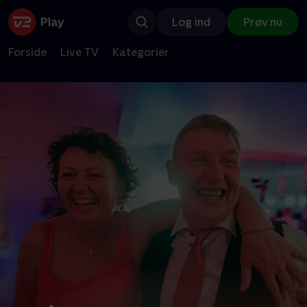
Log ind
Prøv nu
Forside
Live TV
Kategorier