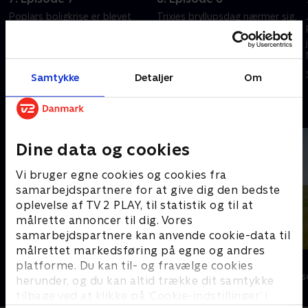
Poplars boligkrise er blevet
Trixies bryllupsdag nærmer sig,
endnu værre, og Nonnatus
og dr. Turner står over for en
House får øjnene op for de
af sit livs største udfordringer.
dårlige boligforhold.
27. december 2024 • 58 min
27. december 2024 • 58 min
Samtykke
Detaljer
Om
Andre så også
Dine data og cookies
Vi bruger egne cookies og cookies fra
samarbejdspartnere for at give dig den bedste
oplevelse af TV 2 PLAY, til statistik og til at
målrette annoncer til dig. Vores
samarbejdspartnere kan anvende cookie-data til
målrettet markedsføring på egne og andres
Badehotellet
Doc Martin
platforme. Du kan til- og fravælge cookies
Drama • 10 sæsoner
Drama • 10 sæs
herunder, og du kan altid trække dit samtykke
tilbage ved at klikke på ’Cookie-indstillinger’ i