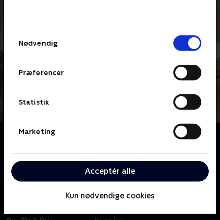
bunden af siden. Læs mere om hvordan TV 2
behandler dine oplysninger i
TV 2s privatlivspolitik
.
Samtykkevalg
Nødvendig
Præferencer
Statistik
Marketing
Om Jordemoderen
Et intimt og hjertevarmende kig på beretninger om
sygeplejersker og jordemødre fra London midt i
Acceptér alle
1900-tallet. Baseret på Jennifer Worths erindringer.
Kun nødvendige cookies