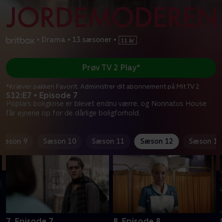
•
Drama
•
13 sæsoner
•
Prøv TV 2 Play*
*Kræver pakken Favorit. Administrer dit abonnement på Mit TV 2.
S12:E7 • Episode 7
Poplars boligkrise er blevet endnu værre, og Nonnatus House
får øjnene op for de dårlige boligforhold.
Sæson 9
Sæson 10
Sæson 11
Sæson 12
Sæson 13
7. Episode 7
8. Episode 8