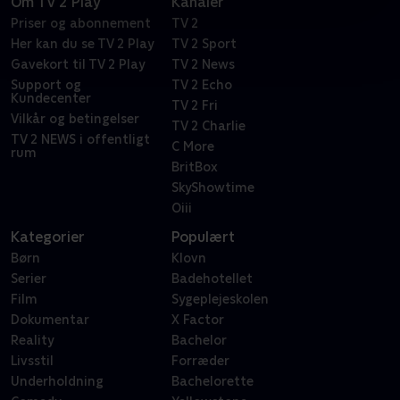
Om TV 2 Play
Kanaler
Priser og abonnement
TV 2
Her kan du se TV 2 Play
TV 2 Sport
Gavekort til TV 2 Play
TV 2 News
Support og
TV 2 Echo
Kundecenter
TV 2 Fri
Vilkår og betingelser
TV 2 Charlie
TV 2 NEWS i offentligt
C More
rum
BritBox
SkyShowtime
Oiii
Kategorier
Populært
Børn
Klovn
Serier
Badehotellet
Film
Sygeplejeskolen
Dokumentar
X Factor
Reality
Bachelor
Livsstil
Forræder
Underholdning
Bachelorette