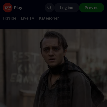
Log ind
Prøv nu
Forside
Live TV
Kategorier