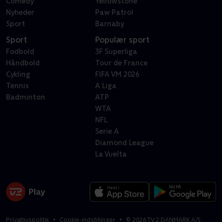
Comedy
Yellowstone
Nyheder
Paw Patrol
Sport
Barnaby
Sport
Populær sport
Fodbold
3F Superliga
Håndbold
Tour de France
Cykling
FIFA VM 2026
Tennis
A Liga
Badminton
ATP
WTA
NFL
Serie A
Diamond League
La Vuelta
Privatlivspolitik
Cookie-indstillinger
©
2026
TV 2 DANMARK A/S