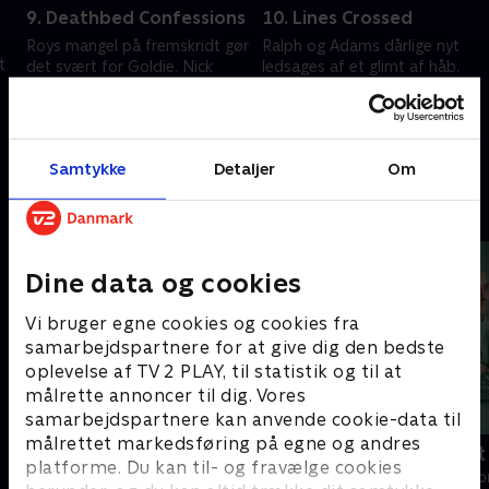
9. Deathbed Confessions
10. Lines Crossed
Roys mangel på fremskridt gør
Ralph og Adams dårlige nyt
t
det svært for Goldie. Nick
ledsages af et glimt af håb.
hjælper Cassie i håb om
Roy tilbyder Eddie en stor
tilgivelse. Amanda kommer på
mulighed. Nick vil gøre det
tværs af Goldies planer.
godt igen. Amanda synes at
1. juli 2021 • 54 min
1. juli 2021 • 54 min
.
være på rette vej.
Samtykke
Detaljer
Om
Andre så også
Dine data og cookies
Vi bruger egne cookies og cookies fra
samarbejdspartnere for at give dig den bedste
oplevelse af TV 2 PLAY, til statistik og til at
målrette annoncer til dig. Vores
samarbejdspartnere kan anvende cookie-data til
målrettet markedsføring på egne og andres
Happy fucking Pride
Fake Patient
platforme. Du kan til- og fravælge cookies
Drama • 1 sæsoner
Drama • 1 sæso