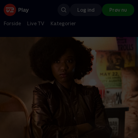
Log ind
Prøv nu
Forside
Live TV
Kategorier