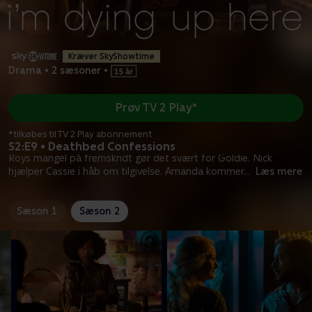
Kræver SkyShowtime
Drama
•
2 sæsoner
•
Prøv TV 2 Play*
*tilkøbes til TV 2 Play abonnement
S2:E9 • Deathbed Confessions
Roys mangel på fremskridt gør det svært for Goldie. Nick
hjælper Cassie i håb om tilgivelse. Amanda kommer
...
Læs mere
Sæson 1
Sæson 2