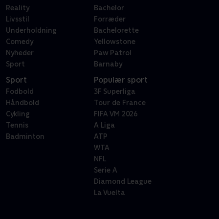
Reality
Bachelor
Livsstil
Forræder
Underholdning
Bachelorette
Comedy
Yellowstone
Nyheder
Paw Patrol
Sport
Barnaby
Sport
Populær sport
Fodbold
3F Superliga
Håndbold
Tour de France
Cykling
FIFA VM 2026
Tennis
A Liga
Badminton
ATP
WTA
NFL
Serie A
Diamond League
La Vuelta