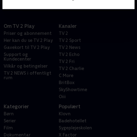
Om TV 2 Play
Kanaler
Priser og abonnement
TV 2
Her kan du se TV 2 Play
TV 2 Sport
Gavekort til TV 2 Play
TV 2 News
Support og
TV 2 Echo
Kundecenter
TV 2 Fri
Vilkår og betingelser
TV 2 Charlie
TV 2 NEWS i offentligt
C More
rum
BritBox
SkyShowtime
Oiii
Kategorier
Populært
Børn
Klovn
Serier
Badehotellet
Film
Sygeplejeskolen
Dokumentar
X Factor