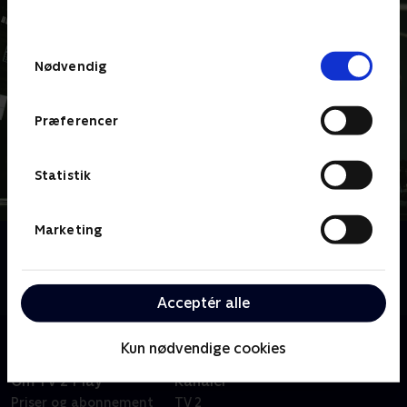
behandler dine oplysninger i
TV 2s privatlivspolitik
.
Samtykkevalg
Nødvendig
Præferencer
Statistik
Marketing
Om Hvem passer på grisene?
TV 2 sætter fokus på svinebranchen og de forhold,
som nogle danske grise opdrættes under.
Acceptér alle
Kun nødvendige cookies
Om TV 2 Play
Kanaler
Priser og abonnement
TV 2