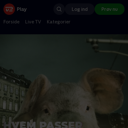
Log ind
Prøv nu
Forside
Live TV
Kategorier