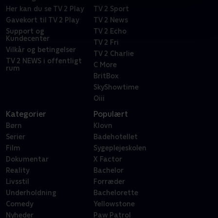
Her kan du se TV 2 Play
TV 2 Sport
Gavekort til TV 2 Play
TV 2 News
Support og
TV 2 Echo
Kundecenter
TV 2 Fri
Vilkår og betingelser
TV 2 Charlie
TV 2 NEWS i offentligt
C More
rum
BritBox
SkyShowtime
Oiii
Kategorier
Populært
Børn
Klovn
Serier
Badehotellet
Film
Sygeplejeskolen
Dokumentar
X Factor
Reality
Bachelor
Livsstil
Forræder
Underholdning
Bachelorette
Comedy
Yellowstone
Nyheder
Paw Patrol