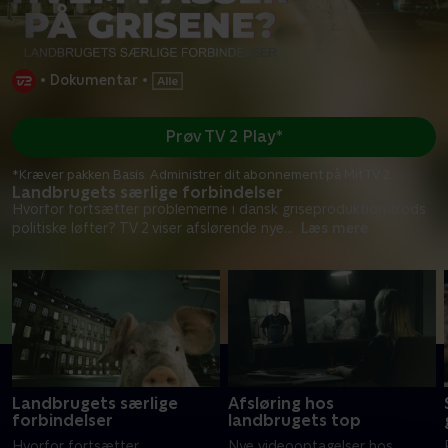
•
Dokumentar
•
Prøv TV 2 Play*
*Kræver pakken Basis. Administrer dit abonnement på Mit TV 2.
Landbrugets særlige forbindelser
Hvorfor fortsætter problemerne i dansk griseproduktion trods
politiske løfter? TV 2 viser afslørende nye
...
Læs mere
Landbrugets særlige
Afsløring hos
forbindelser
landbrugets top
Hvorfor fortsætter
Nye videooptagelser hos