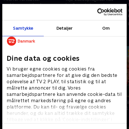
problemerne i dansk
landbrugets top ryster
griseproduktion trods politiske
eksperter, der finder forhold så
løfter? TV 2 viser afslørende
kritiske, at de i flere tilfælde er i
nye optagelser fra
strid med dyrevelfærdsloven.
13. maj 2026 • 40 min
26. november 2025 • 42 min
grisetransporter.
Samtykke
Detaljer
Om
Andre så også
Dine data og cookies
Vi bruger egne cookies og cookies fra
samarbejdspartnere for at give dig den bedste
oplevelse af TV 2 PLAY, til statistik og til at
målrette annoncer til dig. Vores
samarbejdspartnere kan anvende cookie-data til
målrettet markedsføring på egne og andres
Operation X
Slaget om Ti
platforme. Du kan til- og fravælge cookies
Dokumentar
Dokumentar • 1
herunder, og du kan altid trække dit samtykke
tilbage ved at klikke på ’Cookie-indstillinger’ i
bunden af siden. Læs mere om hvordan TV 2