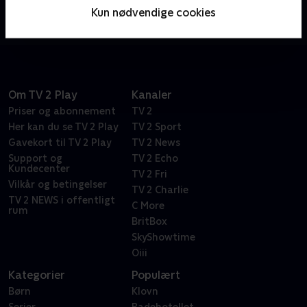
pludseligt forsvinder, må ungerne tage på en episk
Kun nødvendige cookies
rejse for at finde dem.
Om TV 2 Play
Kanaler
Priser og abonnement
TV 2
Her kan du se TV 2 Play
TV 2 Sport
Gavekort til TV 2 Play
TV 2 News
Support og
TV 2 Echo
Kundecenter
TV 2 Fri
Vilkår og betingelser
TV 2 Charlie
TV 2 NEWS i offentligt
C More
rum
BritBox
SkyShowtime
Oiii
Kategorier
Populært
Børn
Klovn