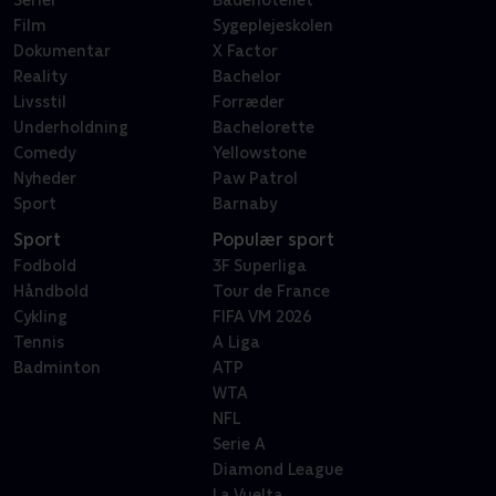
Serier
Badehotellet
Film
Sygeplejeskolen
Dokumentar
X Factor
Reality
Bachelor
Livsstil
Forræder
Underholdning
Bachelorette
Comedy
Yellowstone
Nyheder
Paw Patrol
Sport
Barnaby
Sport
Populær sport
Fodbold
3F Superliga
Håndbold
Tour de France
Cykling
FIFA VM 2026
Tennis
A Liga
Badminton
ATP
WTA
NFL
Serie A
Diamond League
La Vuelta