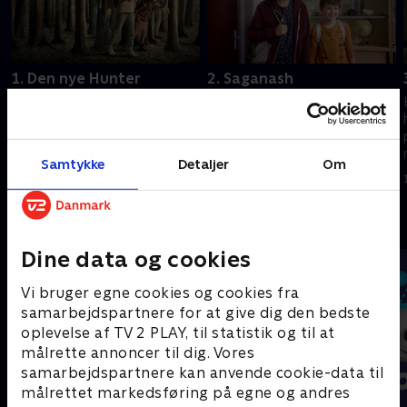
1. Den nye Hunter
2. Saganash
Søskendeflokken Max, Tess,
Hunter-flokken leder efter
Anika, Sal og Daniel glæder sig
deres forsvundne forældre og
til at tilbringe den første nat i
finder ud af mere end
et nyt hjem med deres
forventet.
Samtykke
Detaljer
Om
plejefamilie.
1. januar 2023 • 22 min
1. januar 2023 • 22 min
Andre så også
Dine data og cookies
Vi bruger egne cookies og cookies fra
samarbejdspartnere for at give dig den bedste
oplevelse af TV 2 PLAY, til statistik og til at
målrette annoncer til dig. Vores
samarbejdspartnere kan anvende cookie-data til
målrettet markedsføring på egne og andres