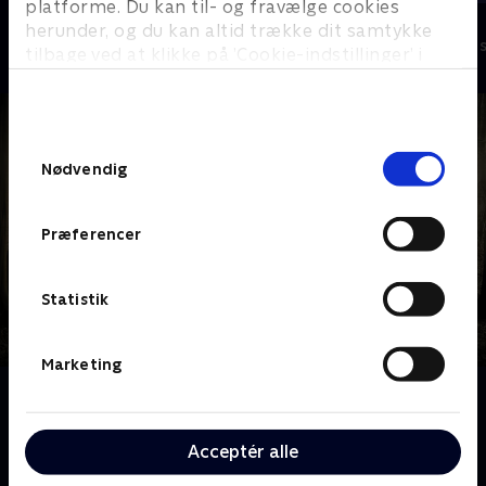
platforme. Du kan til- og fravælge cookies
Vicke Viking
Olly & Lea
herunder, og du kan altid trække dit samtykke
Børneserier • 1 sæsoner
Børneserier • 1
tilbage ved at klikke på ’Cookie-indstillinger’ i
bunden af siden. Læs mere om hvordan TV 2
behandler dine oplysninger i
TV 2s privatlivspolitik
.
Samtykkevalg
Nødvendig
Præferencer
Statistik
Marketing
Om Hunter Street
Søskendeflokken Max, Tess, Anika, Sal og Daniel
glæder sig til at tilbringe den første nat i et nyt hjem
Acceptér alle
med deres plejefamilie. Men da forældrenene