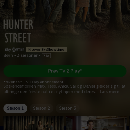
Kræver SkyShowtime
Børn
•
3 sæsoner
•
Prøv TV 2 Play*
*tilkøbes til TV 2 Play abonnement
Søskendeflokken Max, Tess, Anika, Sal og Daniel glæder sig til at
tilbringe den første nat i et nyt hjem med deres
...
Læs mere
Sæson 1
Sæson 2
Sæson 3