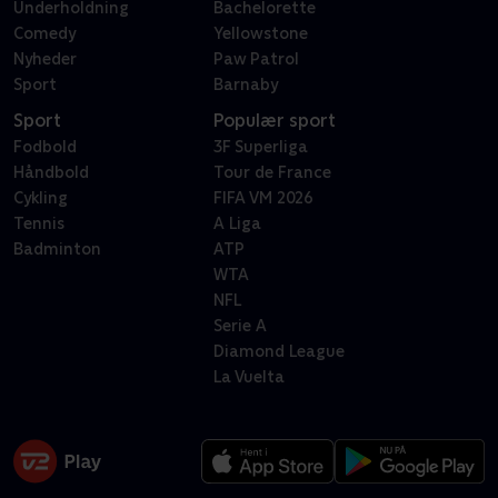
Underholdning
Bachelorette
Comedy
Yellowstone
Nyheder
Paw Patrol
Sport
Barnaby
Sport
Populær sport
Fodbold
3F Superliga
Håndbold
Tour de France
Cykling
FIFA VM 2026
Tennis
A Liga
Badminton
ATP
WTA
NFL
Serie A
Diamond League
La Vuelta