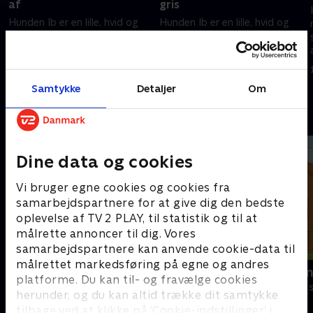
af
gris
Hunden Ib er en lille, hvid og
Hunden Ib er en lille, hvid og
nysgerrig hund, som er både
nysgerrig hund, som er både
stærk og modig. Han har
stærk og modig. Han har
appetit på livet og gør tingene
appetit på livet og gør tingene
på sin helt egen måde.
på sin helt egen måde.
1. marts 2025 • 3 min
1. marts 2025 • 3 min
Samtykke
Detaljer
Om
Andre så også
Dine data og cookies
Vi bruger egne cookies og cookies fra
samarbejdspartnere for at give dig den bedste
oplevelse af TV 2 PLAY, til statistik og til at
målrette annoncer til dig. Vores
samarbejdspartnere kan anvende cookie-data til
målrettet markedsføring på egne og andres
Lille prinsesse
Den dag Hen
platforme. Du kan til- og fravælge cookies
Børneserier • 3 sæsoner
Børneserier • 2
herunder, og du kan altid trække dit samtykke
tilbage ved at klikke på ’Cookie-indstillinger’ i