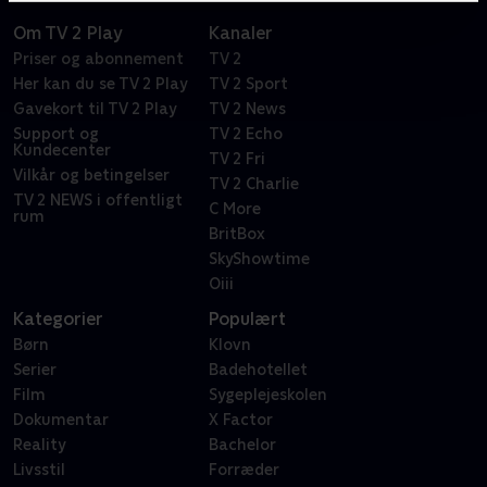
Om TV 2 Play
Kanaler
Priser og abonnement
TV 2
Her kan du se TV 2 Play
TV 2 Sport
Gavekort til TV 2 Play
TV 2 News
Support og
TV 2 Echo
Kundecenter
TV 2 Fri
Vilkår og betingelser
TV 2 Charlie
TV 2 NEWS i offentligt
C More
rum
BritBox
SkyShowtime
Oiii
Kategorier
Populært
Børn
Klovn
Serier
Badehotellet
Film
Sygeplejeskolen
Dokumentar
X Factor
Reality
Bachelor
Livsstil
Forræder