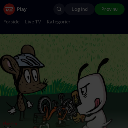
Log ind
Prøv nu
Forside
Live TV
Kategorier