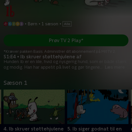
•
Børn
•
1 sæson
•
Prøv TV 2 Play*
*Kræver pakken Basis. Administrer dit abonnement på Mit TV 2.
S1:E4 • Ib skruer støttehjulene af
Hunden Ib er en lille, hvid og nysgerrig hund, som er både stærk
og modig. Han har appetit på livet og gør tingene
...
Læs mere
Sæson 1
4. Ib skruer støttehjulene
5. Ib siger godnat til en