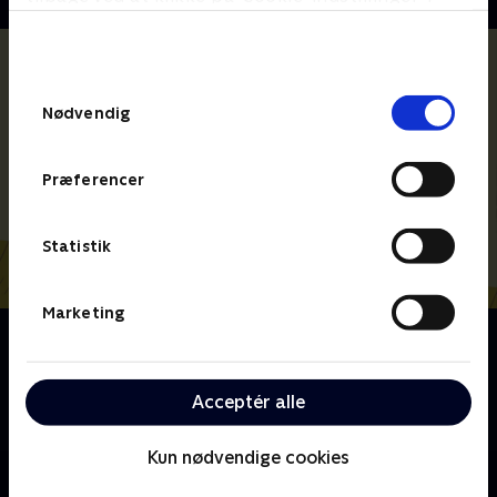
bunden af siden. Læs mere om hvordan TV 2
behandler dine oplysninger i
TV 2s privatlivspolitik
.
Samtykkevalg
Nødvendig
Præferencer
Statistik
Marketing
Om Hunden Ib
Hunden Ib er en lille, hvid og nysgerrig hund, som er
både stærk og modig. Han har appetit på livet og gør
Acceptér alle
tingene på sin helt egen måde.
Kun nødvendige cookies