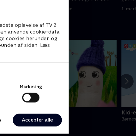
1. marts 2025 • 3 min
1. mar
edste oplevelse af TV 2
e kan anvende cookie-data
ge cookies herunder, og
 bunden af siden. Læs
Marketing
illefinger
Kid-e
ørneserier • 1 sæsoner
Børnes
s
Acceptér alle