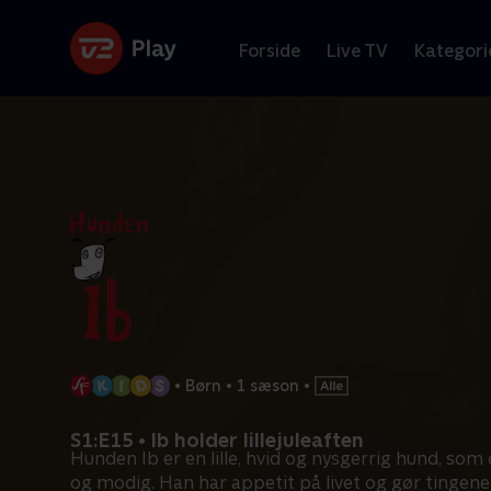
Forside
Live TV
Kategori
•
Børn
•
1 sæson
•
S1:E15 • Ib holder lillejuleaften
Hunden Ib er en lille, hvid og nysgerrig hund, som
og modig. Han har appetit på livet og gør tingene