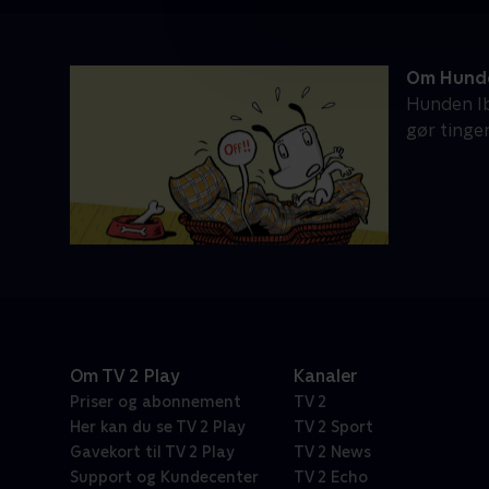
Om Hunde
Hunden Ib
gør tinge
Om TV 2 Play
Kanaler
Priser og abonnement
TV 2
Her kan du se TV 2 Play
TV 2 Sport
Gavekort til TV 2 Play
TV 2 News
Support og Kundecenter
TV 2 Echo