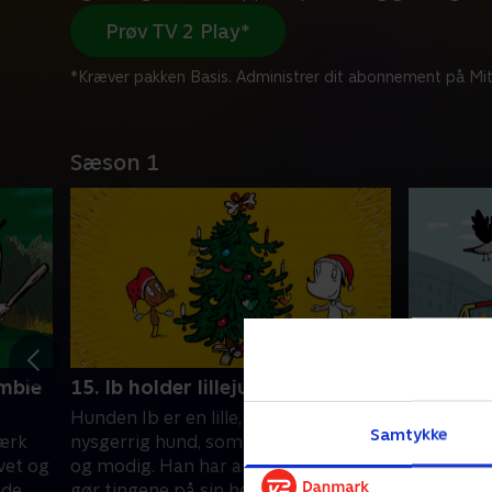
Prøv TV 2 Play*
*Kræver pakken Basis. Administrer dit abonnement på Mit
Sæson 1
ombie
15. Ib holder lillejuleaften
16. Ib g
Hunden Ib er en lille, hvid og
Hunden Ib 
Samtykke
tærk
nysgerrig hund, som er både stærk
nysgerrig
vet og
og modig. Han har appetit på livet og
og modig.
de.
gør tingene på sin helt egen måde.
gør tinge