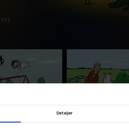
 TV 2.
ynger højt
17. Ib finder en perle
er en lille, hvid og
Hunden Ib er en lille, hvid og
Detaljer
 hund, som er både stærk
nysgerrig hund, som er båd
 Han har appetit på livet og
og modig. Han har appetit p
ne på sin helt egen måde.
gør tingene på sin helt ege