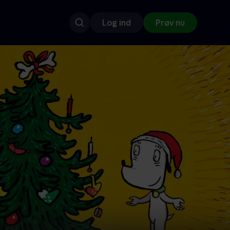
Log ind
Prøv nu