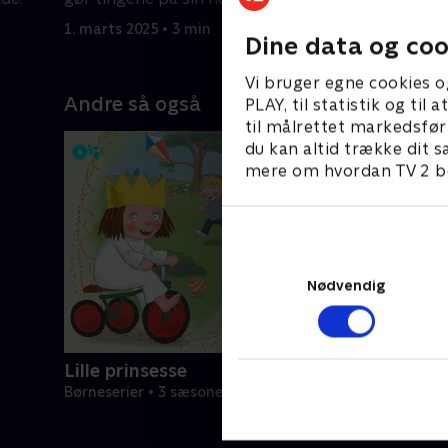
1. marts 2025 • 3 min
1. marts 2
Dine data og coo
Vi bruger egne cookies o
Andre så også
PLAY, til statistik og ti
til målrettet markedsfør
du kan altid trække dit s
mere om hvordan TV 2 be
Nødvendig
Lille prinsesse
Børneserier • 3 sæsoner