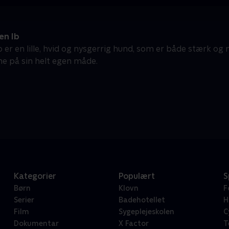
n Ib
 er en lille, hvid og nysgerrig hund, som er både stærk og 
ne på sin helt egen måde.
Kategorier
Populært
S
Børn
Klovn
F
Serier
Badehotellet
H
Film
Sygeplejeskolen
C
Dokumentar
X Factor
T