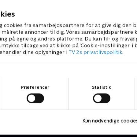
025 • 3 min
1. marts 2025 • 3 min
kies
g cookies fra samarbejdspartnere for at give dig den b
l at målrette annoncer til dig. Vores samarbejdspartner
ing på egne og andres platforme. Du kan til- og fravæl
amtykke tilbage ved at klikke på ’Cookie-indstillinger’ i
handler dine oplysninger i
TV 2s privatlivspolitik
.
Samtykkevalg
Præferencer
Statistik
Den dag Henry traf…
L
Børneserier • 2 sæsoner
B
Kun nødvendige cookie