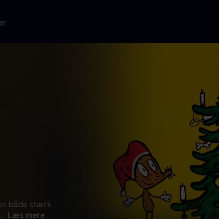
er
 er både stærk
...
Læs mere