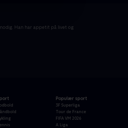
modig. Han har appetit på livet og
port
Populær sport
odbold
3F Superliga
åndbold
Tour de France
ykling
FIFA VM 2026
ennis
A Liga