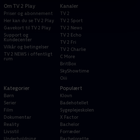
Om TV 2 Play
Kanaler
Priser og abonnement
TV 2
Her kan du se TV 2 Play
TV 2 Sport
Gavekort til TV 2 Play
TV 2 News
Support og
TV 2 Echo
Kundecenter
TV 2 Fri
Vilkår og betingelser
TV 2 Charlie
TV 2 NEWS i offentligt
C More
rum
BritBox
SkyShowtime
Oiii
Kategorier
Populært
Børn
Klovn
Serier
Badehotellet
Film
Sygeplejeskolen
Dokumentar
X Factor
Reality
Bachelor
Livsstil
Forræder
Underholdning
Bachelorette