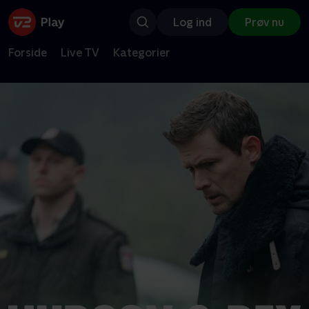
Log ind
Prøv nu
Forside
Live TV
Kategorier