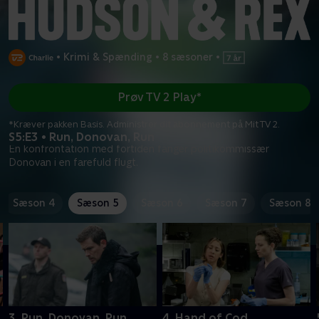
•
Krimi & Spænding
•
8 sæsoner
•
Prøv TV 2 Play*
*Kræver pakken Basis. Administrer dit abonnement på Mit TV 2.
S5:E3 • Run, Donovan, Run
En konfrontation med fortiden fanger politikommissær
Donovan i en farefuld flugt.
Sæson 4
Sæson 5
Sæson 6
Sæson 7
Sæson 8
3. Run, Donovan, Run
4. Hand of Cod