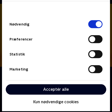
bunden af siden. Læs mere om hvordan TV 2
behandler dine oplysninger i
TV 2s privatlivspolitik
.
Samtykkevalg
Nødvendig
Præferencer
Statistik
Marketing
Om Hudson og Rex
Kriminalbetjent Hudson og schäferhunden Rex
arbejder sammen om at opklare forbrydelser i denne
Acceptér alle
canadiske krimiserie.
Kun nødvendige cookies