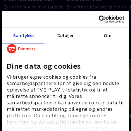
t
En konfrontation med fortiden
En afskåret hånd vidner om en
fanger politikommissær
frygtelig forbrydelse, og
Donovan i en farefuld flugt.
teamet skal lede efter både
offer og morder.
13. juni 2023 • 41 min
13. juni 2023 • 41 min
Samtykke
Detaljer
Om
Andre så også
Dine data og cookies
Vi bruger egne cookies og cookies fra
samarbejdspartnere for at give dig den bedste
oplevelse af TV 2 PLAY, til statistik og til at
målrette annoncer til dig. Vores
samarbejdspartnere kan anvende cookie-data til
målrettet markedsføring på egne og andres
platforme. Du kan til- og fravælge cookies
Kommissær Rex
Mord på Mal
herunder, og du kan altid trække dit samtykke
Krimi & Spænding • 2 sæsoner
Krimi & Spændi
tilbage ved at klikke på ’Cookie-indstillinger’ i