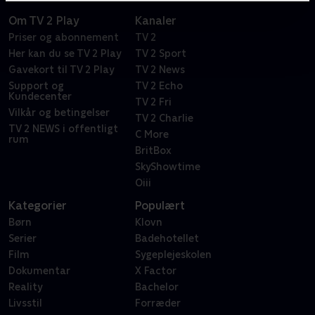
Om TV 2 Play
Kanaler
Priser og abonnement
TV 2
Her kan du se TV 2 Play
TV 2 Sport
Gavekort til TV 2 Play
TV 2 News
Support og
TV 2 Echo
Kundecenter
TV 2 Fri
Vilkår og betingelser
TV 2 Charlie
TV 2 NEWS i offentligt
C More
rum
BritBox
SkyShowtime
Oiii
Kategorier
Populært
Børn
Klovn
Serier
Badehotellet
Film
Sygeplejeskolen
Dokumentar
X Factor
Reality
Bachelor
Livsstil
Forræder