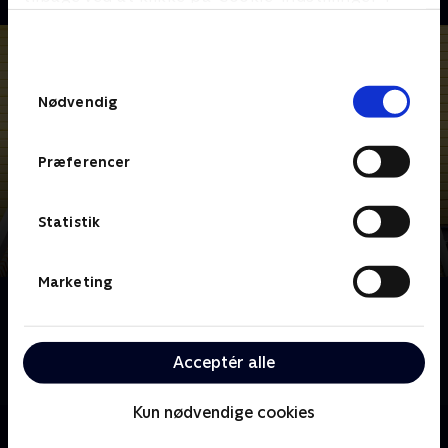
bunden af siden. Læs mere om hvordan TV 2
behandler dine oplysninger i
TV 2s privatlivspolitik
.
Samtykkevalg
Nødvendig
Præferencer
Statistik
Marketing
Om Hold vejret
Ungdomsserie om venskab og uventet kærlighed. Tre
unge med forskellig baggrund mødes på en
Acceptér alle
sommerlejr i denne serie af Molly Nutley.
Kun nødvendige cookies