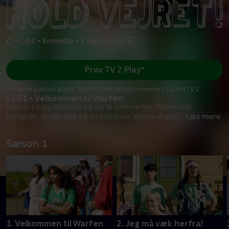
•
Komedie
•
1 sæson
•
Prøv TV 2 Play*
*Kræver pakken Basis. Administrer dit abonnement på Mit TV 2.
S1:E1 • Velkommen til Warfen
Ruben, Lo og Wilma er på vej til sommerlejr. Ruben tror
fejlagtigt, at han skal på en rideskole, Wilma vil aller
...
Læs mere
Sæson 1
1. Velkommen til Warfen
2. Jeg må væk herfra!