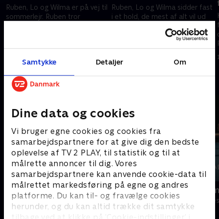
Ruben, Lo og Wilma er på vej til
Ruben, Lo og Wilma sidder fast
sommerlejr. Ruben tror
i et hold, de mest af alt vil ud
fejlagtigt, at han skal på en
af. De gør, hvad de kan for at
rideskole, Wilma vil aller helst
splitte gruppen, men skæbnen
bare hjem, og Lo er der for
vil det anderledes. .
1. maj 2023 • 15 min
1. maj 2023 • 15 min
kærligheden.
Samtykke
Detaljer
Om
Andre så også
Dine data og cookies
Vi bruger egne cookies og cookies fra
samarbejdspartnere for at give dig den bedste
oplevelse af TV 2 PLAY, til statistik og til at
målrette annoncer til dig. Vores
samarbejdspartnere kan anvende cookie-data til
målrettet markedsføring på egne og andres
Ture Sventon & jagten på
Padeldrøm
platforme. Du kan til- og fravælge cookies
Ungdommens kilde
Komedie • 1 sæ
herunder, og du kan altid trække dit samtykke
Komedie • 2 sæsoner
tilbage ved at klikke på ’Cookie-indstillinger’ i