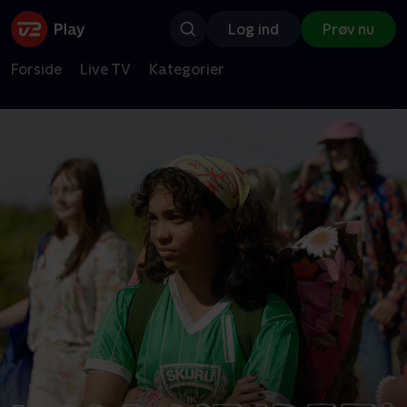
Log ind
Prøv nu
Forside
Live TV
Kategorier