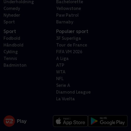
Underholdning
Bachelorette
Comedy
Yellowstone
Nyheder
Paw Patrol
Sport
Barnaby
Sport
Populær sport
Fodbold
3F Superliga
Håndbold
Tour de France
Cykling
FIFA VM 2026
Tennis
A Liga
Badminton
ATP
WTA
NFL
Serie A
Diamond League
La Vuelta