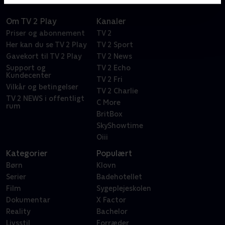
Om TV 2 Play
Kanaler
Priser og abonnement
TV 2
Her kan du se TV 2 Play
TV 2 Sport
Gavekort til TV 2 Play
TV 2 News
Support og
TV 2 Echo
Kundecenter
TV 2 Fri
Vilkår og betingelser
TV 2 Charlie
TV 2 NEWS i offentligt
C More
rum
BritBox
SkyShowtime
Oiii
Kategorier
Populært
Børn
Klovn
Serier
Badehotellet
Film
Sygeplejeskolen
Dokumentar
X Factor
Reality
Bachelor
Livsstil
Forræder