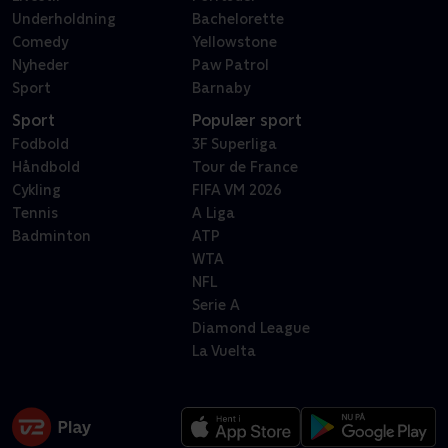
Underholdning
Bachelorette
Comedy
Yellowstone
Nyheder
Paw Patrol
Sport
Barnaby
Sport
Populær sport
Fodbold
3F Superliga
Håndbold
Tour de France
Cykling
FIFA VM 2026
Tennis
A Liga
Badminton
ATP
WTA
NFL
Serie A
Diamond League
La Vuelta