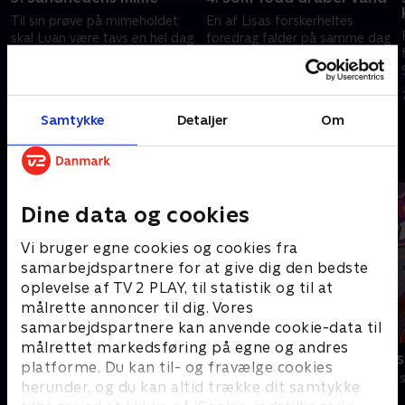
Til sin prøve på mimeholdet
En af Lisas forskerheltes
skal Luan være tavs en hel dag.
foredrag falder på samme dag
som Darcys fødselsdagsfest,
7. juni 2025 • 21 min
og Lisa sender Todd til
fødselsdag i hendes sted.
7. juni 2025 • 21 min
Samtykke
Detaljer
Om
Andre så også
Dine data og cookies
Vi bruger egne cookies og cookies fra
samarbejdspartnere for at give dig den bedste
oplevelse af TV 2 PLAY, til statistik og til at
målrette annoncer til dig. Vores
samarbejdspartnere kan anvende cookie-data til
målrettet markedsføring på egne og andres
Modig og havfruen
Totally Spies
platforme. Du kan til- og fravælge cookies
Børneserier • 1 sæsoner
Børneserier • 2
herunder, og du kan altid trække dit samtykke