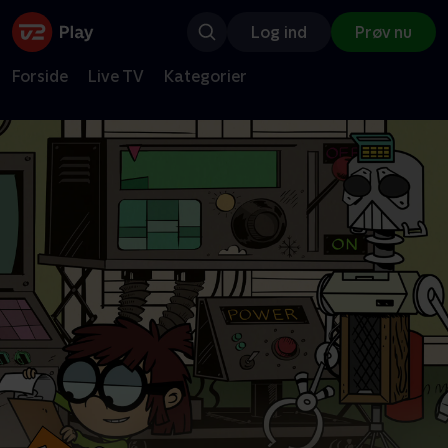
Log ind
Prøv nu
Forside
Live TV
Kategorier