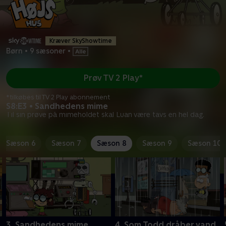
Kræver SkyShowtime
Børn
•
9 sæsoner
•
Prøv TV 2 Play*
*tilkøbes til TV 2 Play abonnement
S8:E3 • Sandhedens mime
Til sin prøve på mimeholdet skal Luan være tavs en hel dag.
Sæson 6
Sæson 7
Sæson 8
Sæson 9
Sæson 10
3. Sandhedens mime
4. Som Todd dråber vand