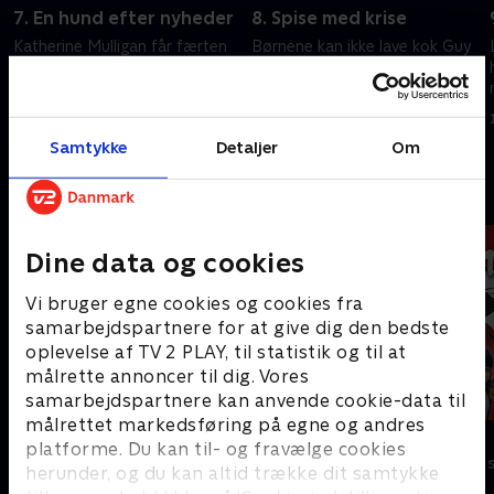
7. En hund efter nyheder
8. Spise med krise
Katherine Mulligan får færten
Børnene kan ikke lave kok Guy
af og hugger alle Action News'
et måltid til hans show.
historier. Lisa har fået nye
Børnene leder efter
briller.
forsvundne møbler.
18. maj 2023 • 21 min
14. juni 2023 • 21 min
Samtykke
Detaljer
Om
Andre så også
Dine data og cookies
Vi bruger egne cookies og cookies fra
samarbejdspartnere for at give dig den bedste
oplevelse af TV 2 PLAY, til statistik og til at
målrette annoncer til dig. Vores
samarbejdspartnere kan anvende cookie-data til
målrettet markedsføring på egne og andres
Mashas eventyr
Miraculous
platforme. Du kan til- og fravælge cookies
Børneserier • 1 sæsoner
Børneserier • 3
herunder, og du kan altid trække dit samtykke