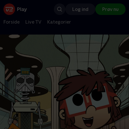
Log ind
Prøv nu
Forside
Live TV
Kategorier