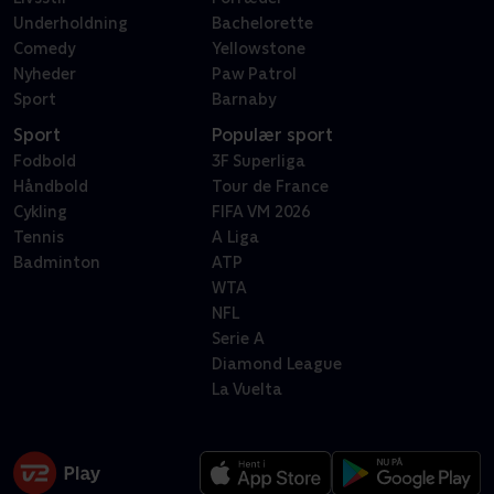
Underholdning
Bachelorette
Comedy
Yellowstone
Nyheder
Paw Patrol
Sport
Barnaby
Sport
Populær sport
Fodbold
3F Superliga
Håndbold
Tour de France
Cykling
FIFA VM 2026
Tennis
A Liga
Badminton
ATP
WTA
NFL
Serie A
Diamond League
La Vuelta