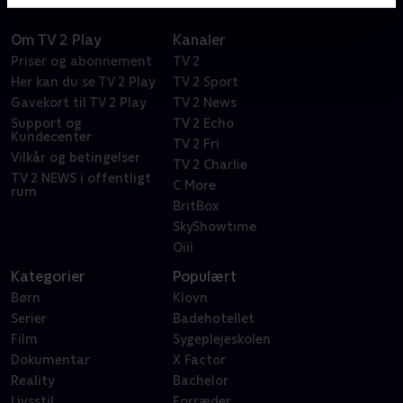
Om TV 2 Play
Kanaler
Priser og abonnement
TV 2
Her kan du se TV 2 Play
TV 2 Sport
Gavekort til TV 2 Play
TV 2 News
Support og
TV 2 Echo
Kundecenter
TV 2 Fri
Vilkår og betingelser
TV 2 Charlie
TV 2 NEWS i offentligt
C More
rum
BritBox
SkyShowtime
Oiii
Kategorier
Populært
Børn
Klovn
Serier
Badehotellet
Film
Sygeplejeskolen
Dokumentar
X Factor
Reality
Bachelor
Livsstil
Forræder