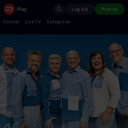
Log ind
Prøv nu
Forside
Live TV
Kategorier