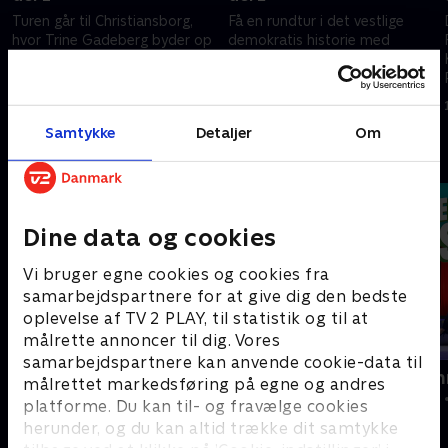
Turen går til Christiansborg,
Få en rundtur i det vestlige
hvor Trine Gadeberg byder op
demokratis historie med
til Dansk Folkedanserparti.
Kasper Le Fevre, og kom
r
Pelle på fem-et-halvt år giver
skræmmende tæt på
også sit blik på krigen i Ukraine.
hverdagens bureaukrati med
21. december 2022 • 59 min
21. december 2022 • 69 min
MitID og guides til
Samtykke
Detaljer
Om
affaldssortering.
Andre så også
Dine data og cookies
Vi bruger egne cookies og cookies fra
samarbejdspartnere for at give dig den bedste
oplevelse af TV 2 PLAY, til statistik og til at
målrette annoncer til dig. Vores
samarbejdspartnere kan anvende cookie-data til
Cirkusrevyen
Odense Som
målrettet markedsføring på egne og andres
Musik & Events • 2 sæsoner
Musik & Events 
platforme. Du kan til- og fravælge cookies
herunder, og du kan altid trække dit samtykke