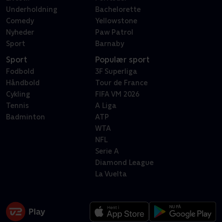
Underholdning
Bachelorette
Comedy
Yellowstone
Nyheder
Paw Patrol
Sport
Barnaby
Sport
Populær sport
Fodbold
3F Superliga
Håndbold
Tour de France
Cykling
FIFA VM 2026
Tennis
A Liga
Badminton
ATP
WTA
NFL
Serie A
Diamond League
La Vuelta