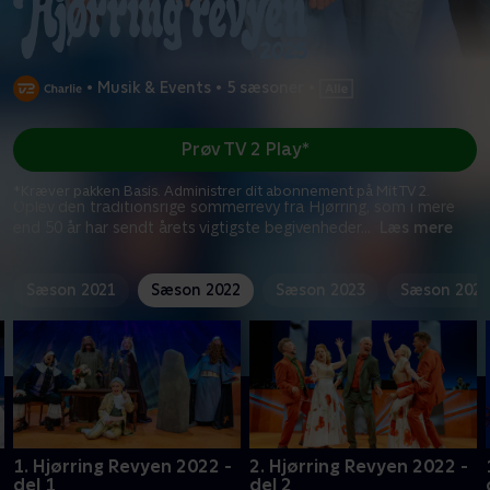
•
Musik & Events
•
5 sæsoner
•
Prøv TV 2 Play*
*Kræver pakken Basis. Administrer dit abonnement på Mit TV 2.
Oplev den traditionsrige sommerrevy fra Hjørring, som i mere
end 50 år har sendt årets vigtigste begivenheder
...
Læs mere
Sæson 2021
Sæson 2022
Sæson 2023
Sæson 2024
1. Hjørring Revyen 2022 -
2. Hjørring Revyen 2022 -
del 1
del 2