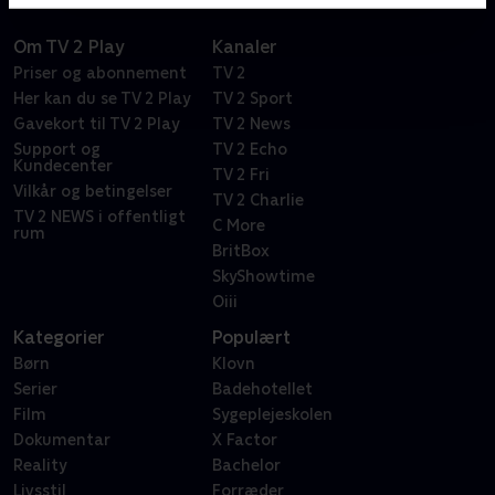
Om TV 2 Play
Kanaler
Priser og abonnement
TV 2
Her kan du se TV 2 Play
TV 2 Sport
Gavekort til TV 2 Play
TV 2 News
Support og
TV 2 Echo
Kundecenter
TV 2 Fri
Vilkår og betingelser
TV 2 Charlie
TV 2 NEWS i offentligt
C More
rum
BritBox
SkyShowtime
Oiii
Kategorier
Populært
Børn
Klovn
Serier
Badehotellet
Film
Sygeplejeskolen
Dokumentar
X Factor
Reality
Bachelor
Livsstil
Forræder