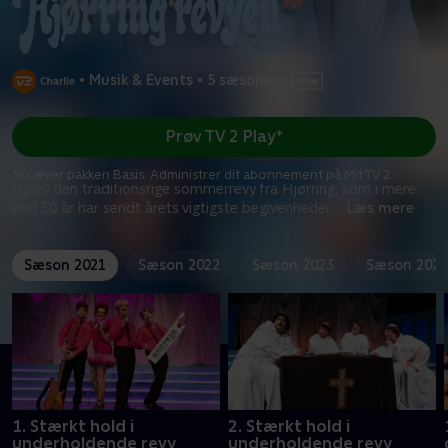
•
Musik & Events
•
5 sæsoner
•
Prøv TV 2 Play*
*Kræver pakken Basis. Administrer dit abonnement på Mit TV 2.
Oplev den traditionsrige sommerrevy fra Hjørring, som i mere
end 50 år har sendt årets vigtigste begivenheder
...
Læs mere
Sæson 2021
Sæson 2022
Sæson 2023
Sæson 2024
1. Stærkt hold i
2. Stærkt hold i
underholdende revy
underholdende revy