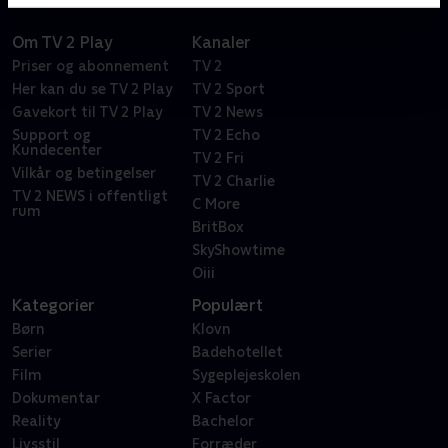
Om TV 2 Play
Kanaler
Priser og abonnement
TV 2
Her kan du se TV 2 Play
TV 2 Sport
Gavekort til TV 2 Play
TV 2 News
Support og
TV 2 Echo
Kundecenter
TV 2 Fri
Vilkår og betingelser
TV 2 Charlie
TV 2 NEWS i offentligt
C More
rum
BritBox
SkyShowtime
Oiii
Kategorier
Populært
Børn
Klovn
Serier
Badehotellet
Film
Sygeplejeskolen
Dokumentar
X Factor
Reality
Bachelor
Livsstil
Forræder