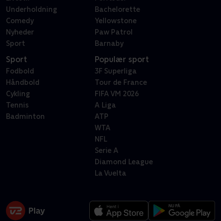
Underholdning
Bachelorette
Comedy
Yellowstone
Nyheder
Paw Patrol
Sport
Barnaby
Sport
Populær sport
Fodbold
3F Superliga
Håndbold
Tour de France
Cykling
FIFA VM 2026
Tennis
A Liga
Badminton
ATP
WTA
NFL
Serie A
Diamond League
La Vuelta