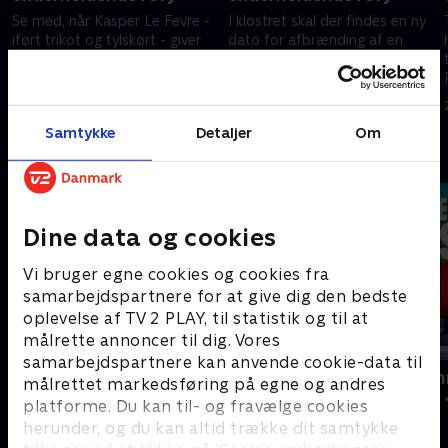
Se med, når Kasper Le Fevre -
I klostret skal der findes en ny
iført trikot og tylskørt - giver
dato for afbrænding af en
den som ukrainsk danser, inden
skøge. Men først skal de finde
vi møder Ingelise og Leifs nye
broder Henning. Og så kommer
og spændende orkester.
vi helt op i de høje toner.
8. december 2021 • 64 min
8. december 2021 • 65 min
Samtykke
Detaljer
Om
Andre så også
Dine data og cookies
Vi bruger egne cookies og cookies fra
samarbejdspartnere for at give dig den bedste
oplevelse af TV 2 PLAY, til statistik og til at
målrette annoncer til dig. Vores
samarbejdspartnere kan anvende cookie-data til
Cirkusrevyen
Odense Som
målrettet markedsføring på egne og andres
Musik & Events • 2 sæsoner
Musik & Events 
platforme. Du kan til- og fravælge cookies
herunder, og du kan altid trække dit samtykke