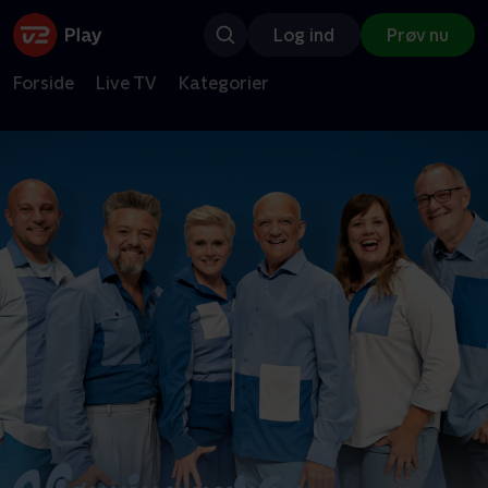
Log ind
Prøv nu
Forside
Live TV
Kategorier