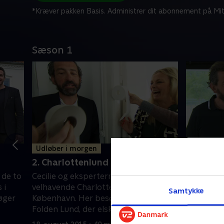
*Kræver pakken Basis. Administrer dit abonnement på Mit
Sæson 1
Udløber i morgen
Udløber 
2. Charlottenlund
3. Voller
 de to
Cecilie og eksperterne er taget til det
Cecilie og
 i
velhavende Charlottenlund, nord for
Vollerup i
Samtykke
øger
København. Her besøger de familien
klogere p
Folden Lund, der elsker juice og
grænse. H
økologi. Eksperterne skal bl.a. gætte
Schmidt, 