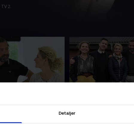
 TV 2.
i morgen
Udløber i morgen
up
4. Odense
 eksperterne er taget til
Cecilie Frøkjær og de to ek
 Sønderjylland for at blive
er taget til Fyn, for at besø
Detaljer
å danskerne ved den tyske
Due i eventyrbyen Odense. H
er besøger de familien
eksperterne dyste om hvem
der er har dybe rødder i det
kender familien og fynboer