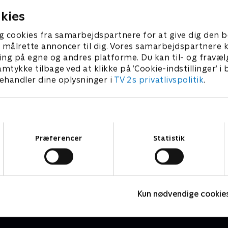
 2015 • 39 min
1. september 2015 • 40 min
e Sønderjylland. Der skal
ved blandt andet at konkurr
kies
ugbrødsmadder og drikkes
syngende fynske dialekt. Ved
s, når eksperterne bl.a. skal
hvad 'Leifig', 'Mølle' og 'Klott
g cookies fra samarbejdspartnere for at give dig den b
iliens mad- og drikkevaner.
betyder? Gæt med og bliv k
l at målrette annoncer til dig. Vores samarbejdspartner
er der er en overraskelse i
danskerne, når eksperterne
ing på egne og andres platforme. Du kan til- og fravæl
e forsamlingshus. Gæt med
om: Hvem der er bedst - hj
amtykke tilbage ved at klikke på ’Cookie-indstillinger’ i
logere på danskerne, når
Danmark
handler dine oplysninger i
TV 2s privatlivspolitik
.
ne dyster om: Hvem der er
hjemme i Danmark
Samtykkevalg
Præferencer
Statistik
Loppe Deluxe
Livsstil • 5 sæsoner
L
Kun nødvendige cookie