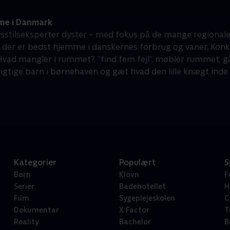
e i Danmark
vsstilseksperter dyster – med fokus på de mange regionale fo
der er bedst hjemme i danskernes forbrug og vaner. Konkur
vad mangler i rummet?, ”find fem fejl”, møblér rummet, gå i
rigtige barn i børnehaven og gæt hvad den lille knægt inde
Kategorier
Populært
S
Børn
Klovn
F
Serier
Badehotellet
H
Film
Sygeplejeskolen
C
Dokumentar
X Factor
T
Reality
Bachelor
B