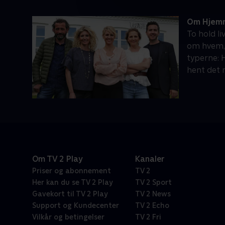
Om Hjemm
To hold li
om hvem, 
typerne: H
hent det 
Om TV 2 Play
Kanaler
Priser og abonnement
TV 2
Her kan du se TV 2 Play
TV 2 Sport
Gavekort til TV 2 Play
TV 2 News
Support og Kundecenter
TV 2 Echo
Vilkår og betingelser
TV 2 Fri