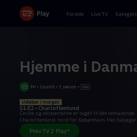
Forside
Live TV
Kategori
Hjemme i Danm
•
Livsstil
•
1 sæson
•
Udløber i morgen
S1:E2 • Charlottenlund
Cecilie og eksperterne er taget til det velhavende
Charlottenlund, nord for København. Her besøger
Prøv TV 2 Play*