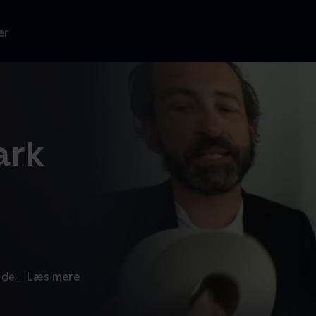
er
ark
 de
...
Læs mere