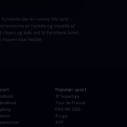
rskelle der er i vores lille land –
rencerne er fysiske og visuelle af
 byen og køb ind til familiens livret,
 i maven skal hedde
port
Populær sport
odbold
3F Superliga
åndbold
Tour de France
ykling
FIFA VM 2026
ennis
A Liga
adminton
ATP