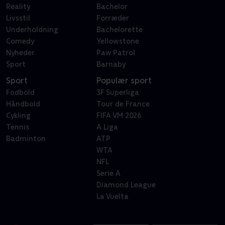
Reality
Bachelor
Livsstil
Forræder
Underholdning
Bachelorette
Comedy
Yellowstone
Nyheder
Paw Patrol
Sport
Barnaby
Sport
Populær sport
Fodbold
3F Superliga
Håndbold
Tour de France
Cykling
FIFA VM 2026
Tennis
A Liga
Badminton
ATP
WTA
NFL
Serie A
Diamond League
La Vuelta