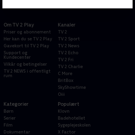
Om TV 2 Play
Kanaler
Priser og abonnement
TV 2
Her kan du se TV 2 Play
TV 2 Sport
Gavekort til TV 2 Play
TV 2 News
Support og
TV 2 Echo
Kundecenter
TV 2 Fri
Vilkår og betingelser
TV 2 Charlie
TV 2 NEWS i offentligt
C More
rum
BritBox
SkyShowtime
Oiii
Kategorier
Populært
Børn
Klovn
Serier
Badehotellet
Film
Sygeplejeskolen
Dokumentar
X Factor