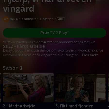
vingård
•
Komedie
•
1 sæson
•
Prøv TV 2 Play*
*Kræver pakken Basis. Administrer dit abonnement på Mit TV 2.
S1:E2 • Hårdt arbejde
Daisy og Louis er også uenige om økonomien. Hvordan skal de
overhovedet lære at få vingården til at fungere
...
Læs mere
Sæson 1
2. Hårdt arbejde
3. Flirt med fjenden