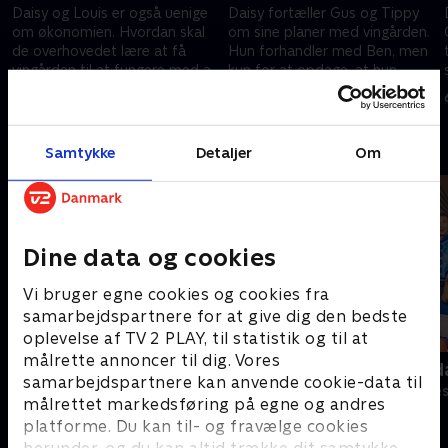
Daisy og Louis er også uenige
Daisy fortæller Gus og Tippy
om økonomien. Hvordan skal
om sine planer med vingården.
de overhovedet lære at få
Hun forhandler med Ben, men
vingården til at fungere med alt
kun for at opdage, at hun
det, som det kræver?
måske flirter med fjenden.
21. februar 2024 • 44 min
28. februar 2024 • 43 min
Andre så også
Samtykke
Detaljer
Om
Dine data og cookies
Vi bruger egne cookies og cookies fra
samarbejdspartnere for at give dig den bedste
oplevelse af TV 2 PLAY, til statistik og til at
målrette annoncer til dig. Vores
Sølykken
Robssons (da
samarbejdspartnere kan anvende cookie-data til
Komedie • 4 sæsoner
Komedie • 1 sæ
målrettet markedsføring på egne og andres
platforme. Du kan til- og fravælge cookies