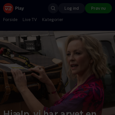
Log ind
Prøv nu
Forside
Live TV
Kategorier
Hjælp, vi har arvet en