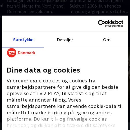
forsøger i 2013 at sejle 258 kilo
dræbt af knivstik i sit hjem i
af
hash til Norge fra Nordjylland.
Suldrup i 2006. Kun hendes
Det ender i en voldsom
mand og ægteparrets datter
et
ildkamp mellem politi og
kender den sande historie om
26. september 2024 • 21 min
3. oktober 2024 • 20 min
smuglerne
det uopklarede drab
Andre så også
Samtykke
Detaljer
Om
Dine data og cookies
Vi bruger egne cookies og cookies fra
samarbejdspartnere for at give dig den bedste
oplevelse af TV 2 PLAY, til statistik og til at
målrette annoncer til dig. Vores
Rejseholdet - jagten på en morder
Kernen
samarbejdspartnere kan anvende cookie-data til
Dokumentar • 2 sæsoner
Dokumentar
målrettet markedsføring på egne og andres
platforme. Du kan til- og fravælge cookies
herunder, og du kan altid trække dit samtykke