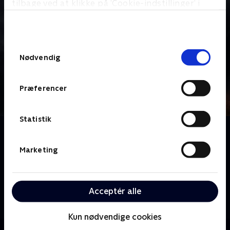
tilbage ved at klikke på ’Cookie-indstillinger’ i
bunden af siden. Læs mere om hvordan TV 2
behandler dine oplysninger i
TV 2s privatlivspolitik
.
Samtykkevalg
Nødvendig
Præferencer
Statistik
Om Historiske forbrydelser
I Historiske forbrydelser ser vi på nogle af de mest
Marketing
dramatiske kriminalsager i Nordjylland fortalt af de
politifolk og mennesker, der var tæt på
efterforskningen. Serien går i dybden med selve
Acceptér alle
efterforskningsdelen og de involveredes jagt på de
afgørende beviser.
Kun nødvendige cookies