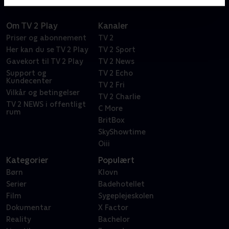
Om TV 2 Play
Kanaler
Priser og abonnement
TV 2
Her kan du se TV 2 Play
TV 2 Sport
Gavekort til TV 2 Play
TV 2 News
Support og
TV 2 Echo
Kundecenter
TV 2 Fri
Vilkår og betingelser
TV 2 Charlie
TV 2 NEWS i offentligt
C More
rum
BritBox
SkyShowtime
Oiii
Kategorier
Populært
Børn
Klovn
Serier
Badehotellet
Film
Sygeplejeskolen
Dokumentar
X Factor
Reality
Bachelor