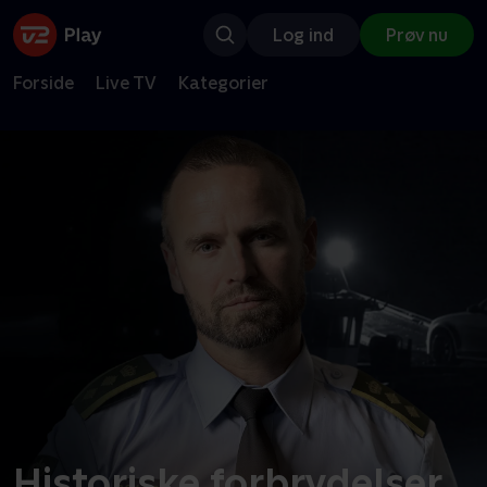
Log ind
Prøv nu
Forside
Live TV
Kategorier
Historiske forbrydelser