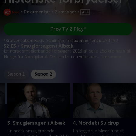
•
Dokumentar
•
2 sæsoner
•
Prøv TV 2 Play*
*Kræver pakken Basis. Administrer dit abonnement på Mit TV 2.
S2:E3 • Smuglersagen i Ålbæk
En norsk smuglerbande forsøger i 2013 at sejle 258 kilo hash til
Norge fra Nordjylland. Det ender i en voldsom
...
Læs mere
Sæson 1
Sæson 2
3. Smuglersagen i Ålbæk
4. Mordet i Suldrup
En norsk smuglerbande
En lægefrue bliver fundet