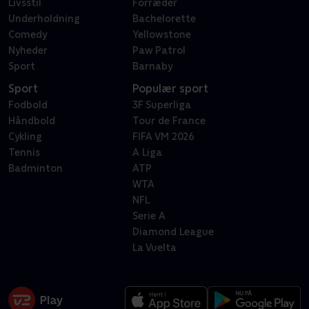
Livsstil
Forræder
Underholdning
Bachelorette
Comedy
Yellowstone
Nyheder
Paw Patrol
Sport
Barnaby
Sport
Populær sport
Fodbold
3F Superliga
Håndbold
Tour de France
Cykling
FIFA VM 2026
Tennis
A Liga
Badminton
ATP
WTA
NFL
Serie A
Diamond League
La Vuelta